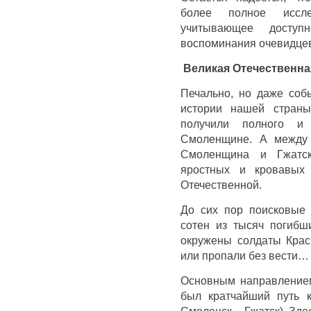
более полное иссл
учитывающее доступ
воспоминания очевидцев
Великая Отечественная
Печально, но даже соб
истории нашей страны
получили полного и 
Смоленщине. А между 
Смоленщина и Гжатс
яростных и кровавых 
Отечественной.
До сих пор поисковые 
сотен из тысяч погибш
окружены солдаты Крас
или пропали без вести…
Основным направлением
был кратчайший путь 
Смоленск – Гжатск). Зде