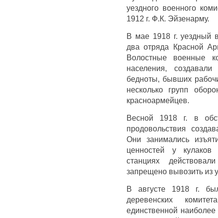
уездного военного коми
1912 г. Ф.К. Эйзенарму.
В мае 1918 г. уездный
два отряда Красной Ар
Волостные военные ко
населения, создавали
бедноты, бывших рабочи
несколько групп обор
красноармейцев.
Весной 1918 г. в обс
продовольствия создав
Они занимались изъят
ценностей у кулаков
станциях действовал
запрещено вывозить из у
В августе 1918 г. бы
деревенских комит
единственной наиболее