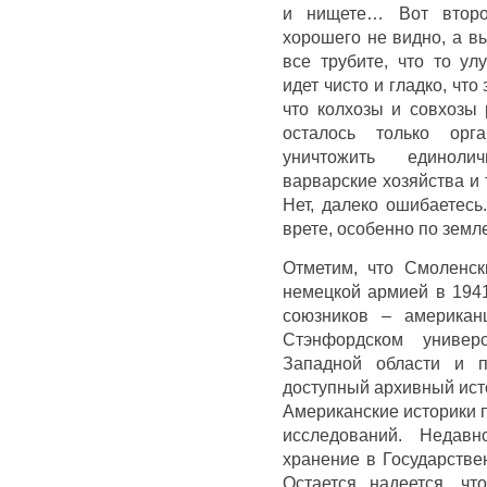
и нищете… Вот второй
хорошего не видно, а вы
все трубите, что то ул
идет чисто и гладко, чт
что колхозы и совхозы
осталось только орг
уничтожить единоли
варварские хозяйства и 
Нет, далеко ошибаетесь
врете, особенно по земл
Отметим, что Смоленск
немецкой армией в 1941 
союзников – американ
Стэнфордском универ
Западной области и п
доступный архивный исто
Американские историки 
исследований. Недав
хранение в Государстве
Остается надеется, ч