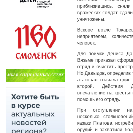
приблизившись, снял
вражеских солдат сдали
уничтожены.
Вскоре возле Токаре
неприятелем, количес
человек.
Для поимки Дениса Да
Вязьме приказал сформ
отряд и очистить прост
Но Давыдов, определив 
атаковал сначала один 
второй. Действия 
впечатление на крестья
помощь его отряду.
При отступлении на
несколько столкновен
казаки Платова, истреб
орудий и захватили бол