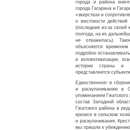
города и района книге
города Гагарина и Гагар
«зверствах и сопротивле
о жестокости действий
(последние из-за своей
полгода, на их дальней
не отважилась). Так
объясняется временем
подробно останавливать
и коллективизации, ос
истории страны и г
представляется субъект
Единственное: в сборни
и раскулачиванию в 
упоминанием Гжатского 
состав Западной област
Гжатского района в ред
кризисе в сельском хозя
и раскулачивания. Крес
мы пришли к убеждению,