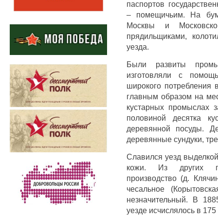
паспортов государствен
– помещичьим. На бум
Москвы и Московско
прядильщиками, колоти
уезда.
Были развиты промы
изготовляли с помощ
широкого потребления в
главным образом на мес
кустарных промыслах з
половиной десятка ку
деревянной посуды. Де
деревянные сундуки, тре
Славился уезд выделкой
кожи. Из других п
производство (д. Клячи
чесальное (Корытовск
незначительный. В 188
уезде исчислялось в 175