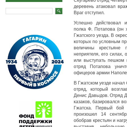
деревень атаковал вра
Враг отступил.
Успешно действовал и
полка Ф. Потапова (он 
Гжатского уезда. В окре
которых по условным пр
величины крестьяне 
неприятеля, его силах, 
или выступать пешком 
отряд Потапова унич
офицеров армии Наполе
В Гжатском уезде начал
отряд, который возгла
Денис Давыдов. Отряд Д
казаков, базировался во
Гжатска. Первый бой
произошел 14 сентябр
обобрав крестьян и нагр
выставив небольшую 