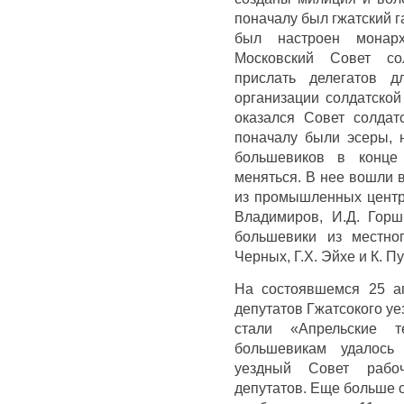
поначалу был гжатский г
был настроен монарх
Московский Совет со
прислать делегатов 
организации солдатской
оказался Совет солдат
поначалу были эсеры, 
большевиков в конце 
меняться. В нее вошли 
из промышленных центро
Владимиров, И.Д. Горш
большевики из местног
Черных, Г.Х. Эйхе и К. Пу
На состоявшемся 25 ап
депутатов Гжатсокого у
стали «Апрельские 
большевикам удалось 
уездный Совет рабоч
депутатов. Еще больше 