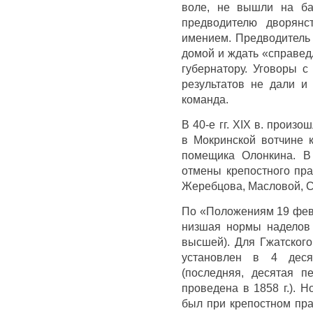
воле, не вышли на ба
предводителю дворянс
имением. Предводитель 
домой и ждать «справед
губернатору. Уговоры 
результатов не дали и
команда.
В 40-е гг. XIX в. произ
в Мокринской вотчине к
помещика Олонкина. В
отмены крепостного пр
Жеребцова, Масловой, С
По «Положениям 19 фев
низшая нормы наделов 
высшей). Для Гжатског
установлен в 4 дес
(последняя, десятая п
проведена в 1858 г.). Н
был при крепостном пра