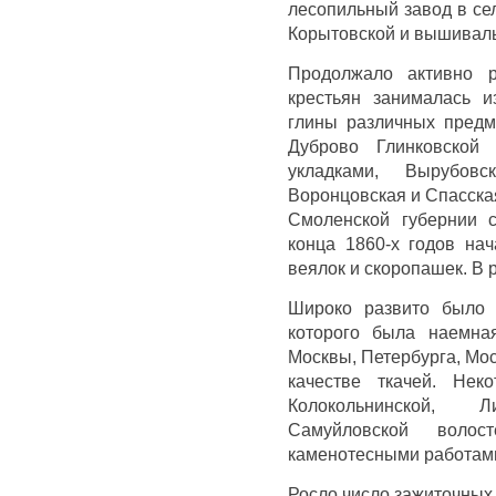
лесопильный завод в се
Корытовской и вышиваль
Продолжало активно ра
крестьян занималась и
глины различных предм
Дуброво Глинковской 
укладками, Вырубовск
Воронцовская и Спасска
Смоленской губернии с
конца 1860-х годов нач
веялок и скоропашек. В 
Широко развито было 
которого была наемна
Москвы, Петербурга, Мо
качестве ткачей. Нек
Колокольнинской, 
Самуйловской воло
каменотесными работам
Росло число зажиточных 