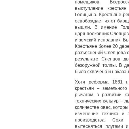
помещиков. Всеросс
выступление крестьян
Голицына. Крестьяне ре
освобождает их от барщ
вышли. В имение Голи
царя полковник Слепцов
и земский исправник. Б
Крестьяне более 20 дер
разъяснений Слепцова о
результате Слепцов д
безоружной толпы. В да
было схвачено и наказан
Хотя реформа 1861 г
крестьян – земельного
рычагом в развитии к
технических культур – 
количестве овес, котор
изменение техника и а
производства. Сох
вытесняться плугами 