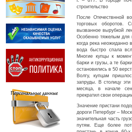
строительство
После Отечествнной во
торговых оборотов. С
вызванное вырубкой лес
Особенно тяжелым для г
когда река неожиданно 
вода быстро спала всл
Многие купцы к момент
барки и грузы, а те бар
остановились в 50 верст
Волгу, купцам пришло
запруды. В столицу эти
месяца, в начале сен
прекратил свои операции
Значение пристани подор
дороги Петербург – Моск
значительная часть гру
путям. Еще более пот
пристань в конце 60-х