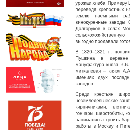
урожаи хлеба. Примеру 
переведя крепостных н
землю наемными раб
винокуренные заводы 
Долгоруков в селах Мо
сельскохозяйственную
выгодно продавали гото
В 1820–1821 гг. появи
Пушкина в деревне 
мануфактура князя В.В.
миткалевая – князя А.А
имениях двух последн
заводов.
Среди крестьян шир
неземледельческие заня
кирпичниками, плотни
гончары, шерстобиты, ко
нанимались строить бар
работы в Москву и Пете