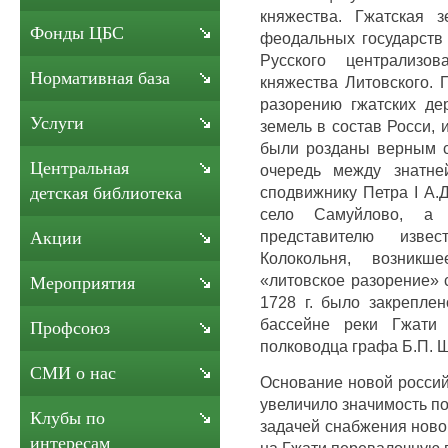
княжества. Гжатская 
Фонды ЦБС
феодальных государств
Русского централизов
Нормативная база
княжества Литовского. 
разорению гжатских де
Услуги
земель в состав Росси,
были розданы верным с
Центральная
очередь между знатне
сподвижнику Петра I А.Д
детская библиотека
село Самуйлово, а
представителю изве
Акции
Колокольня, возник
«литовское разорение» 
Мероприятия
1728 г. было закреплен
бассейне реки Гжати 
Профсоюз
полководца графа Б.П. 
СМИ о нас
Основание новой россий
увеличило значимость по
Клубы по
задачей снабжения новой
интересам
на Гжати перевалочную 