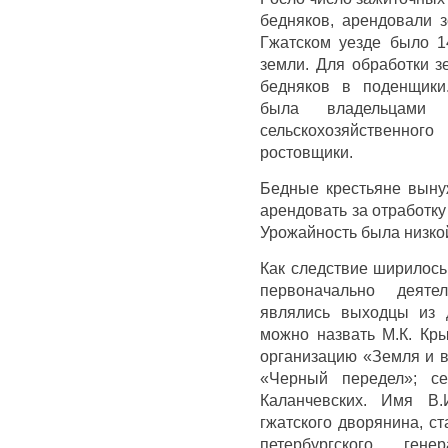
бедняков, арендовали 
Гжатском уезде было 1
земли. Для обработки з
бедняков в поденщики.
была владельцами 
сельскохозяйственног
ростовщики.
Бедные крестьяне выну
арендовать за отработк
Урожайность была низкой
Как следствие ширилос
первоначально деяте
являлись выходцы из 
можно назвать М.К. Кр
организацию «Земля и во
«Черный передел»; се
Каланчевских. Имя В.
гжатского дворянина, с
петербургского гене