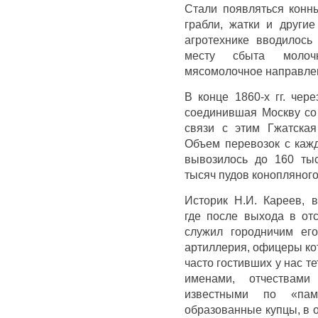
Стали появляться конны
грабли, жатки и други
агротехнике вводилось
месту сбыта молоч
мясомолочное направле
В конце 1860-х гг. чер
соединившая Москву со
связи с этим Гжатская
Объем перевозок с каж
вывозилось до 160 тыс
тысяч пудов конопляного
Историк Н.И. Кареев, 
где после выхода в отс
служил городничим его
артиллерия, офицеры ко
часто гостивших у нас те
именами, отчества
известными по «пам
образованные купцы, в 