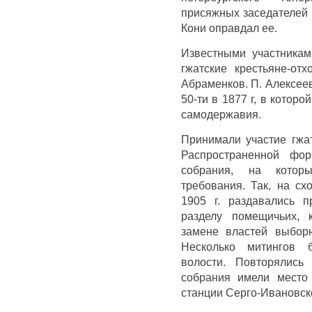
присяжных заседателей 
Кони оправдал ее.
Известными участника
гжатские крестьяне-от
Абраменков. П. Алексее
50-ти в 1877 г, в котор
самодержавия.
Принимали участие гжат
Распространенной фо
собрания, на котор
требования. Так, на сх
1905 г. раздавались 
разделу помещичьих, 
замене властей выбор
Несколько митингов 
волости. Повторялись
собрания имели место
станции Серго-Ивановско