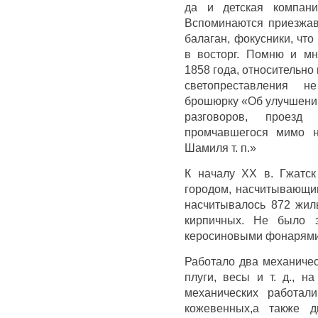
да и детская компани
Вспоминаются приезжавш
балаган, фокусники, чт
в восторг. Помню и мн
1858 года, относительно 
светопреставления н
брошюрку «Об улучшении
разговоров, проезд
промчавшегося мимо н
Шамиля т. п.»
К началу ХХ в. Гжатс
городом, насчитывающим
насчитывалось 872 жилы
кирпичных. Не было э
керосиновыми фонарями.
Работало два механичес
плуги, весы и т. д., 
механических работал
кожевенных,а также 