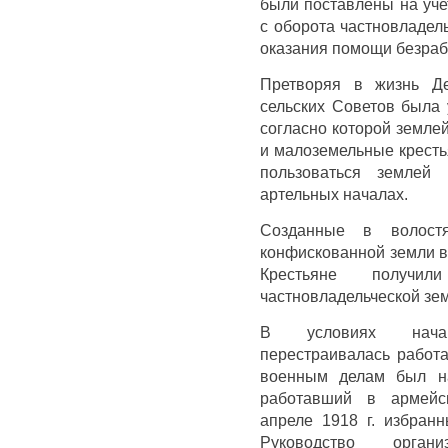
были поставлены на уче
с оборота частновладел
оказания помощи безра
Претворяя в жизнь Де
сельских Советов была 
согласно которой земле
и малоземельные кресть
пользоваться землей
артельных началах.
Созданные в волост
конфискованной земли в
Крестьяне получи
частновладельческой зе
В условиях нача
перестраивалась работа
военным делам был на
работавший в армейс
апреле 1918 г. избранн
Руководство органи