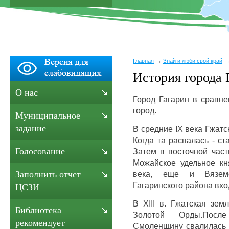
Главная
Знай и люби свой край
История города 
О нас
Город Гагарин в сравне
город.
Муниципальное
задание
В средние IX века Гжатс
Когда та распалась - с
Голосование
Затем в восточной част
Можайское удельное кн
века, еще и Вяземс
Заполнить отчет
Гагаринского района вхо
ЦСЗИ
В XIII в. Гжатская зем
Библиотека
Золотой Орды.Посл
рекомендует
Смоленщину свалилась н