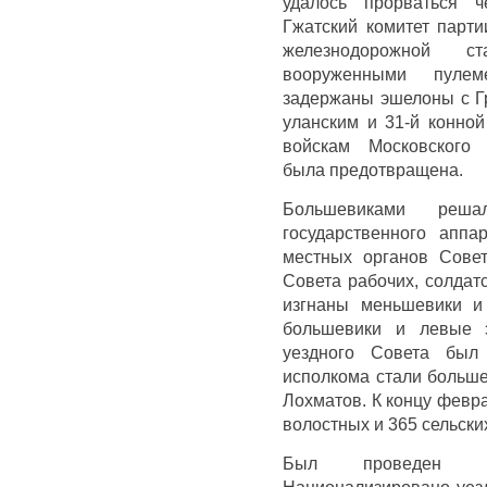
удалось прорваться ч
Гжатский комитет парт
железнодорожной 
вооруженными пуле
задержаны эшелоны с Г
уланским и 31-й конной
войскам Московского 
была предотвращена.
Большевиками реша
государственного аппа
местных органов Совет
Совета рабочих, солдат
изгнаны меньшевики и
большевики и левые э
уездного Совета был
исполкома стали больше
Лохматов. К концу февра
волостных и 365 сельски
Был проведен р
Национализировано уезд