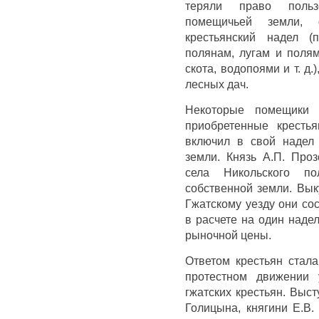
теряли право польз
помещичьей земли,
крестьянский надел 
полянам, лугам и поля
скота, водопоями и т. д.
лесных дач.
Некоторые помещики 
приобретенные кресть
включил в свой надел 
земли. Князь А.П. Про
села Никольского по
собственной земли. Вы
Гжатскому уезду они со
в расчете на один наде
рыночной цены.
Ответом крестьян стала
протестном движении 
гжатских крестьян. Выс
Голицына, княгини Е.В.