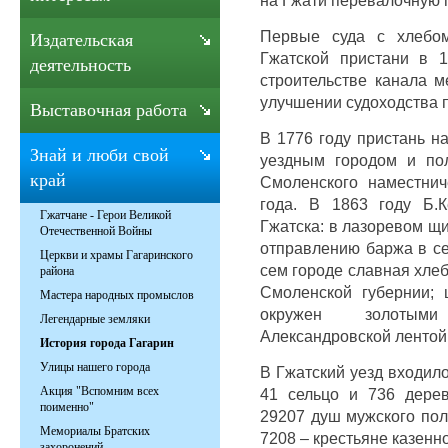
Первые суда с хлебо
Издательская
Гжатской пристани в 1
деятельность
строительстве канала 
улучшении судоходства п
Выставочная работа
В 1776 году пристань на
Знай и люби свой
уездным городом и пол
край
Смоленского наместнич
года. В 1863 году Б.
Гжатчане - Герои Великой
Гжатска: в лазоревом щи
Отечественной Войны
отправлению баржа в се
Церкви и храмы Гагаринского
сем городе славная хлеб
района
Смоленской губернии; 
Мастера народных промыслов
окружен золотыми
Легендарные земляки
Александровской лентой 
История города Гагарин
Улицы нашего города
В Гжатский уезд входило:
Акция "Вспомним всех
41 сельцо и 736 дерев
поименно"
29207 душ мужского пол
Мемориалы Братских
7208 – крестьяне казенн
захоронений