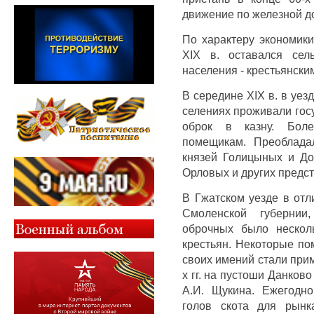
движение по железной д
По характеру экономики
XIX в. оставался сел
населения - крестьянски
В середине XIX в. в уез
селениях проживали гос
оброк в казну. Бол
помещикам. Преоблада
князей Голицыных и До
Орловых и других предст
В Гжатском уезде в отл
Смоленской губернии
оброчных было нескол
крестьян. Некоторые п
своих имений стали при
х гг. на пустоши Данков
А.И. Щукина. Ежегодн
голов скота для рынк