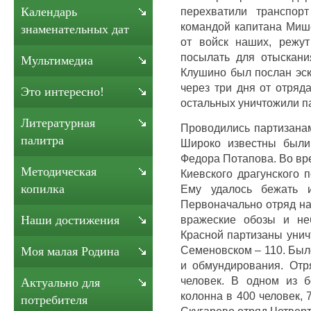
перехватили транспор
Календарь
командой капитана Миш
знаменательных дат
от войск наших, режу
посылать для отыскани
Мультимедиа
Клушино был послан эск
через три дня от отряд
Это интересно!
остальных уничтожили п
Литературная
Проводились партизана
палитра
Широко известны были
Федора Потапова. Во вр
Методическая
Киевского драгунского 
копилка
Ему удалось бежать 
Первоначально отряд на
вражеские обозы и не
Наши достижения
Красной партизаны унич
Семеновском – 110. Был
Моя малая Родина
и обмундирования. Отр
человек. В одном из 
Актуально для
колонна в 400 человек, 
потребителя
Скугарево отряд Четверт