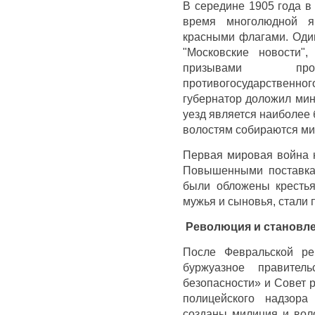
В середине 1905 года в
время многолюдной я
красными флагами. Один
"Московские новости"
призывами проти
противогосударствен
губернатор доложил мин
уезд является наиболее 
волостям собираются мит
Первая мировая война н
Повышенными поставка
были обложены крестья
мужья и сыновья, стали 
Революция и становле
После Февральской ре
буржуазное правител
безопасности» и Совет 
полицейского надзора
созданы милиция и вол