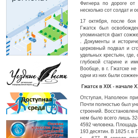
Фигнера по дороге от
несколько сот солдат и 
17 октября, после боя
Гжатск был освобожде
упоминается факт сожже
. Документы и историч
церковный подвал и сго
удельных крестьян, где,
глубокой старине и и
Вообще, в г. Гжатске не
одни из них были сожже
Гжатск в XIX - начале X
Отступая, Наполеон при
Почти полностью был уни
строений. Восстановлен
нем было всего лишь 324
4592 человека. Площадь 
193 десятин. В 1825 г. в
г. – 677. В городе по