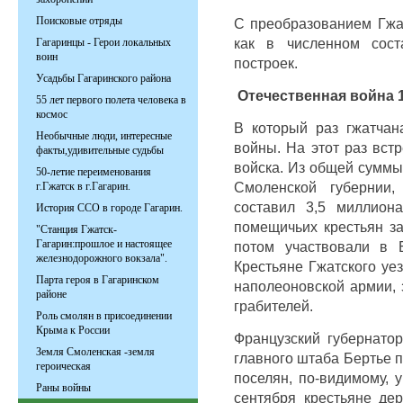
Поисковые отряды
С преобразованием Гжа
как в численном сост
Гагаринцы - Герои локальных
воин
построек.
Усадьбы Гагаринского района
Отечественная война 1
55 лет первого полета человека в
космос
В который раз гжатчан
Необычные люди, интересные
войны. На этот раз вст
факты,удивительные судьбы
войска. Из общей суммы
50-летие переименования
Смоленской губернии,
г.Гжатск в г.Гагарин.
составил 3,5 миллион
История ССО в городе Гагарин.
помещичьих крестьян за
"Станция Гжатск-
Гагарин:прошлое и настоящее
потом участвовали в 
железнодорожного вокзала".
Крестьяне Гжатского уе
Парта героя в Гагаринском
наполеоновской армии,
районе
грабителей.
Роль смолян в присоединении
Крыма к России
Французский губернато
Земля Смоленская -земля
главного штаба Бертье 
героическая
поселян, по-видимому, 
Раны войны
сентября крестьяне дер