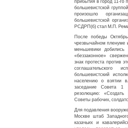
прибытия в город 11-го 
большевистской группой
произошло организа
большевистской организ
РСДРП(б) стал М.П. Рем
После победы Октябрь
чрезвычайном пленуме и
меньшевики добились 
«беззаконное» сверже
знак протеста против э
соглашательского и
большевистский испол
населению о взятии в
заседание Совета 1 
резолюцию: «Создать 
Советы рабочих, солдатс
Для подавления вооруже
Москве штаб Западного
казачьих и кавалерий