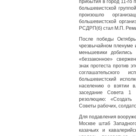
прибытия в город 11-го 
большевистской группой
произошло организа
большевистской организ
РСДРП(б) стал М.П. Рем
После победы Октябрь
чрезвычайном пленуме и
меньшевики добились 
«беззаконное» сверже
знак протеста против э
соглашательского и
большевистский испол
населению о взятии в
заседание Совета 1 
резолюцию: «Создать 
Советы рабочих, солдатс
Для подавления вооруже
Москве штаб Западного
казачьих и кавалерий