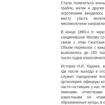
Стали появляться конны
грабли, жатки и други
агротехнике вводилось
месту сбыта молоч
мясомолочное направле
В конце 1860-х гг. чер
соединившая Москву со
связи с этим Гжатская
Объем перевозок с каж
вывозилось до 160 тыс
тысяч пудов конопляного
Историк Н.И. Кареев, 
где после выхода в отс
служил городничим его
артиллерия, офицеры ко
часто гостивших у нас те
именами, отчества
известными по «пам
образованные купцы, в 