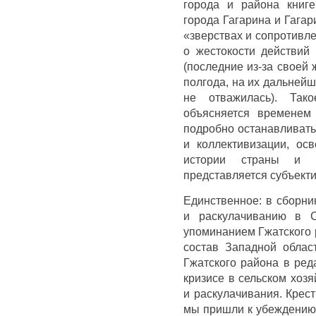
города и района книге
города Гагарина и Гагар
«зверствах и сопротивле
о жестокости действий
(последние из-за своей
полгода, на их дальней
не отважилась). Так
объясняется временем
подробно останавливать
и коллективизации, ос
истории страны и г
представляется субъект
Единственное: в сборни
и раскулачиванию в 
упоминанием Гжатского 
состав Западной област
Гжатского района в ред
кризисе в сельском хозя
и раскулачивания. Крес
мы пришли к убеждению,