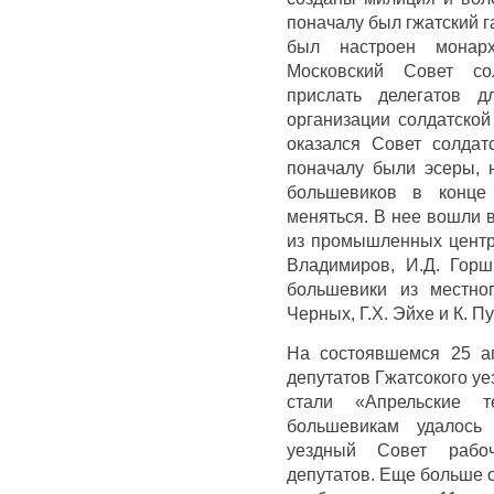
поначалу был гжатский г
был настроен монарх
Московский Совет со
прислать делегатов 
организации солдатской
оказался Совет солдат
поначалу были эсеры, 
большевиков в конце 
меняться. В нее вошли 
из промышленных центро
Владимиров, И.Д. Горш
большевики из местног
Черных, Г.Х. Эйхе и К. Пу
На состоявшемся 25 ап
депутатов Гжатсокого у
стали «Апрельские 
большевикам удалось 
уездный Совет рабоч
депутатов. Еще больше 