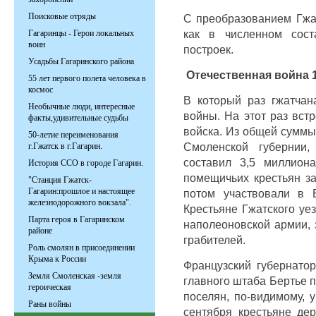
Поисковые отряды
С преобразованием Гжа
как в численном сост
Гагаринцы - Герои локальных
воин
построек.
Усадьбы Гагаринского района
Отечественная война 1
55 лет первого полета человека в
космос
В который раз гжатчан
Необычные люди, интересные
войны. На этот раз вст
факты,удивительные судьбы
войска. Из общей суммы
50-летие переименования
Смоленской губернии,
г.Гжатск в г.Гагарин.
составил 3,5 миллион
История ССО в городе Гагарин.
помещичьих крестьян за
"Станция Гжатск-
Гагарин:прошлое и настоящее
потом участвовали в 
железнодорожного вокзала".
Крестьяне Гжатского уе
Парта героя в Гагаринском
наполеоновской армии,
районе
грабителей.
Роль смолян в присоединении
Крыма к России
Французский губернато
Земля Смоленская -земля
главного штаба Бертье 
героическая
поселян, по-видимому, 
Раны войны
сентября крестьяне дер