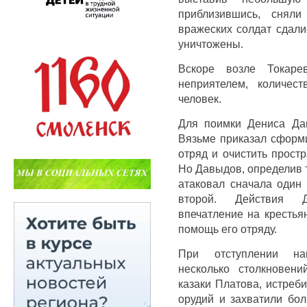
приблизившись, снял
вражеских солдат сдали
уничтожены.
Вскоре возле Токаре
неприятелем, количес
человек.
Для поимки Дениса Да
Вязьме приказал сформ
отряд и очистить прост
Но Давыдов, определив 
атаковал сначала один 
второй. Действия 
впечатление на крестья
помощь его отряду.
При отступлении на
несколько столкновен
казаки Платова, истреб
орудий и захватили бол