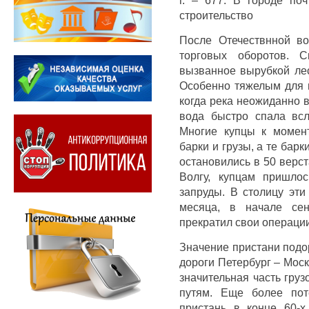
строительство
После Отечествнной во
торговых оборотов. С
вызванное вырубкой лес
Особенно тяжелым для г
когда река неожиданно 
вода быстро спала всл
Многие купцы к момент
барки и грузы, а те бар
остановились в 50 верст
Волгу, купцам пришло
запруды. В столицу эти
месяца, в начале сен
прекратил свои операции
Значение пристани подор
дороги Петербург – Моск
значительная часть гру
путям. Еще более пот
пристань в конце 60-х