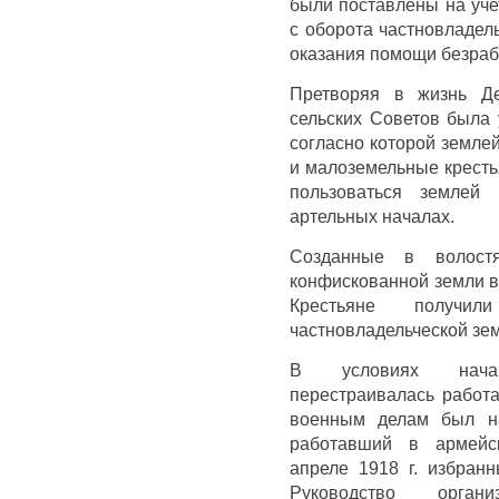
были поставлены на уче
с оборота частновладел
оказания помощи безра
Претворяя в жизнь Де
сельских Советов была 
согласно которой земле
и малоземельные кресть
пользоваться землей
артельных началах.
Созданные в волост
конфискованной земли в
Крестьяне получи
частновладельческой зе
В условиях нача
перестраивалась работа
военным делам был на
работавший в армейс
апреле 1918 г. избранн
Руководство органи