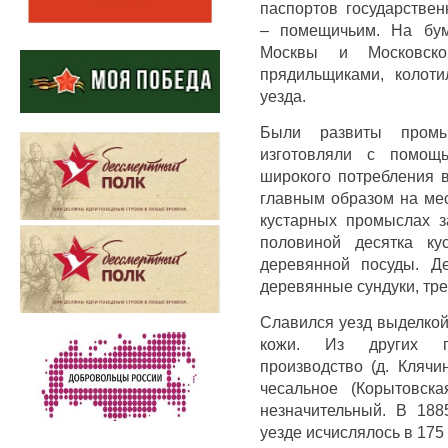
паспортов государствен
– помещичьим. На бум
Москвы и Московско
прядильщиками, колоти
уезда.
Были развиты промы
изготовляли с помощ
широкого потребления в
главным образом на мес
кустарных промыслах з
половиной десятка ку
деревянной посуды. Де
деревянные сундуки, тре
Славился уезд выделкой
кожи. Из других п
производство (д. Клячи
чесальное (Корытовск
незначительный. В 188
уезде исчислялось в 175