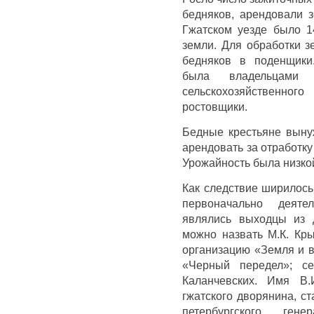
бедняков, арендовали 
Гжатском уезде было 1
земли. Для обработки з
бедняков в поденщики.
была владельцами 
сельскохозяйственног
ростовщики.
Бедные крестьяне выну
арендовать за отработк
Урожайность была низкой
Как следствие ширилос
первоначально деяте
являлись выходцы из 
можно назвать М.К. Кр
организацию «Земля и во
«Черный передел»; се
Каланчевских. Имя В.
гжатского дворянина, с
петербургского гене