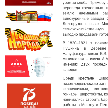
урожаи хлеба. Примеру 
переведя крепостных н
землю наемными раб
винокуренные заводы 
Долгоруков в селах Мо
сельскохозяйственную
выгодно продавали гото
В 1820–1821 гг. появи
Пушкина в деревне 
мануфактура князя В.В.
миткалевая – князя А.А
имениях двух последн
заводов.
Среди крестьян шир
неземледельческие заня
кирпичниками, плотни
гончары, шерстобиты, ко
нанимались строить бар
работы в Москву и Пете