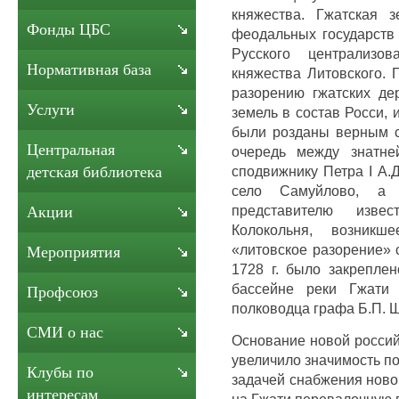
княжества. Гжатская 
Фонды ЦБС
феодальных государств
Русского централизов
Нормативная база
княжества Литовского. 
разорению гжатских де
Услуги
земель в состав Росси,
были розданы верным с
Центральная
очередь между знатне
сподвижнику Петра I А.Д
детская библиотека
село Самуйлово, а
представителю изве
Акции
Колокольня, возник
«литовское разорение» 
Мероприятия
1728 г. было закреплен
бассейне реки Гжати 
Профсоюз
полководца графа Б.П. 
СМИ о нас
Основание новой россий
увеличило значимость по
Клубы по
задачей снабжения новой
интересам
на Гжати перевалочную 