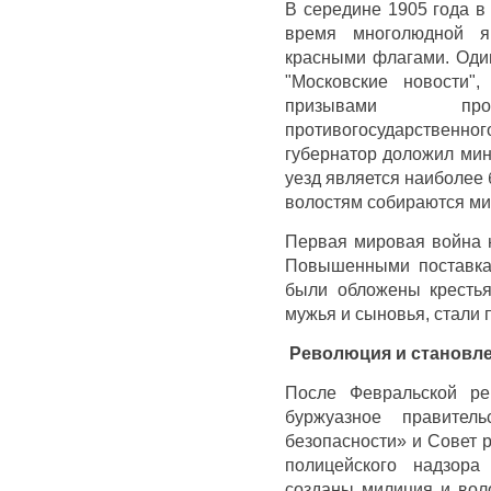
В середине 1905 года в
время многолюдной я
красными флагами. Один
"Московские новости"
призывами проти
противогосударствен
губернатор доложил мин
уезд является наиболее 
волостям собираются мит
Первая мировая война н
Повышенными поставка
были обложены крестья
мужья и сыновья, стали 
Революция и становле
После Февральской ре
буржуазное правител
безопасности» и Совет 
полицейского надзора
созданы милиция и вол