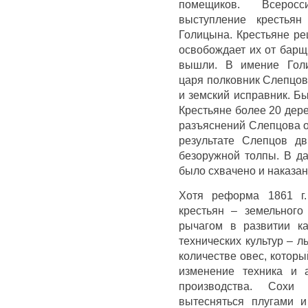
помещиков. Всеросс
выступление крестьян
Голицына. Крестьяне ре
освобождает их от барщ
вышли. В имение Голи
царя полковник Слепцов
и земский исправник. Б
Крестьяне более 20 дер
разъяснений Слепцова о
результате Слепцов д
безоружной толпы. В да
было схвачено и наказан
Хотя реформа 1861 г
крестьян – земельного
рычагом в развитии к
технических культур – 
количестве овес, котор
изменение техника и а
производства. Сох
вытесняться плугами 