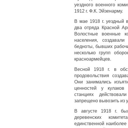
уездного военного коми
1912 г. Ф.К. Эйзенарму.
В мае 1918 г. уездный
два отряда Красной Ар
Волостные военные ко
населения, создавали
бедноты, бывших рабочи
несколько групп обор
красноармейцев.
Весной 1918 г. в обс
продовольствия создав
Они занимались изъят
ценностей у кулаков
станциях действовал
запрещено вывозить из у
В августе 1918 г. бы
деревенских комит
единственной наиболее