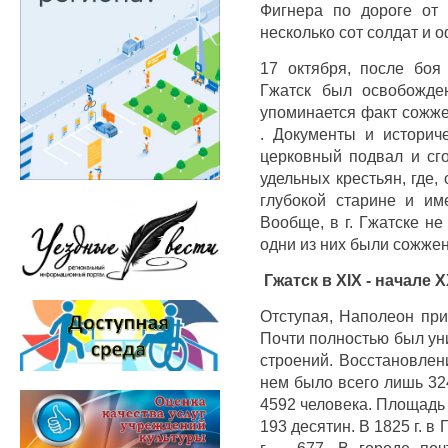
Фигнера по дороге от
несколько сот солдат и 
17 октября, после боя
Гжатск был освобожде
упоминается факт сожже
. Документы и историч
церковный подвал и сго
удельных крестьян, где,
глубокой старине и и
Вообще, в г. Гжатске не
одни из них были сожже
Гжатск в XIX - начале X
Отступая, Наполеон при
Почти полностью был уни
строений. Восстановлен
нем было всего лишь 324
4592 человека. Площадь 
193 десятин. В 1825 г. в
г. – 677. В городе по