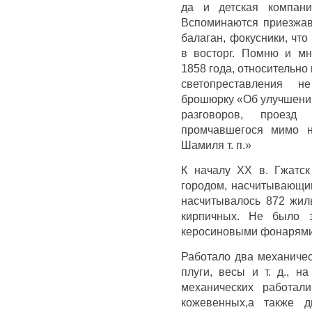
да и детская компани
Вспоминаются приезжавш
балаган, фокусники, чт
в восторг. Помню и мн
1858 года, относительно 
светопреставления н
брошюрку «Об улучшении
разговоров, проезд
промчавшегося мимо н
Шамиля т. п.»
К началу ХХ в. Гжатс
городом, насчитывающим
насчитывалось 872 жилы
кирпичных. Не было э
керосиновыми фонарями.
Работало два механичес
плуги, весы и т. д., 
механических работал
кожевенных,а также 