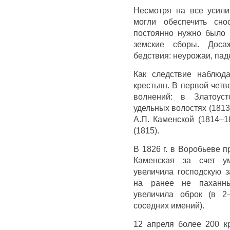
Несмотря на все усили
могли обеспечить сно
постоянно нужно было 
земские сборы. Доса
бедствия: неурожаи, пад
Как следствие наблюд
крестьян. В первой четв
волнений: в Златоуст
удельных волостях (1813
А.П. Каменской (1814–1
(1815).
В 1826 г. в Воробьеве 
Каменская за счет ум
увеличила господскую з
на ранее не паханны
увеличила оброк (в 2
соседних имений).
12 апреля более 200 к