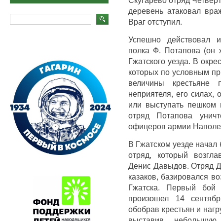
деревень атаковал вра
Враг отступил.
Успешно действовал и
полка Ф. Потапова (он 
Гжатского уезда. В окре
которых по условным пр
величины крестьяне 
неприятеля, его силах, 
или выступать пешком 
отряд Потапова унич
офицеров армии Наполе
В Гжатском уезде начал
отряд, который возгла
Денис Давыдов. Отряд Д
казаков, базировался во
Гжатска. Первый бой
произошел 14 сентябр
обобрав крестьян и нагр
выставив небольшую 