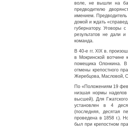
воле, не вышли на ба
предводителю дворянс
имением. Предводитель 
домой и ждать «справед
губернатору. Уговоры 
результатов не дали и
команда.
В 40-е гг. XIX в. произ
в Мокринской вотчине к
помещика Олонкина. В
отмены крепостного пр
Жеребцова, Масловой, С
По «Положениям 19 фев
низшая нормы наделов 
высшей). Для Гжатског
установлен в 4 дес
(последняя, десятая п
проведена в 1858 г.). Н
был при крепостном пра