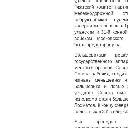
удалось прорваться ч
Гжатский комитет парт
железнодорожной 
вооруженными пуле
задержаны эшелоны с Г
уланским и 31-й конной
войскам Московского 
была предотвращена.
Большевиками реша
государственного аппа
местных органов Совет
Совета рабочих, солдат
изгнаны меньшевики и
большевики и левые э
уездного Совета был
исполкома стали больше
Лохматов. К концу февра
волостных и 365 сельски
Был проведен р
Национализировано уезд