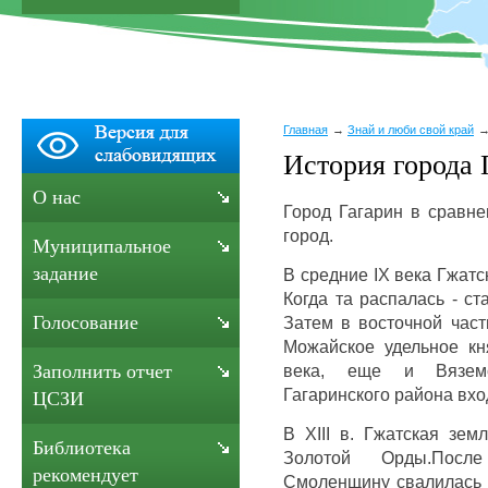
Главная
Знай и люби свой край
История города 
О нас
Город Гагарин в сравне
город.
Муниципальное
задание
В средние IX века Гжатс
Когда та распалась - с
Голосование
Затем в восточной част
Можайское удельное кн
века, еще и Вяземс
Заполнить отчет
Гагаринского района вхо
ЦСЗИ
В XIII в. Гжатская зем
Библиотека
Золотой Орды.Посл
рекомендует
Смоленщину свалилась н