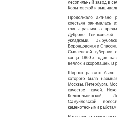
лесопильный завод в се
Корытовской и вышиваль
Продолжало активно ра
крестьян занималась и
глины различных предм
Дуброво Глинковской 
укладками, Вырубовск
Воронцовская и Спасска
Смоленской губернии с
конца 1860-х годов нач
веялок и скоропашек. В 
Широко развито было 
которого была наемна
Москвы, Петербурга, Мо
качестве ткачей. Нек
Колокольнинской, 
Самуйловской воло
каменотесными работам
Росло число зажиточных 