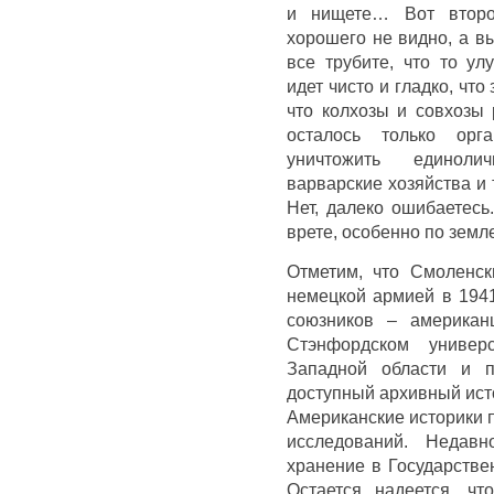
и нищете… Вот второй
хорошего не видно, а вы
все трубите, что то ул
идет чисто и гладко, чт
что колхозы и совхозы
осталось только орг
уничтожить единоли
варварские хозяйства и 
Нет, далеко ошибаетесь
врете, особенно по земл
Отметим, что Смоленск
немецкой армией в 1941 
союзников – американ
Стэнфордском универ
Западной области и п
доступный архивный исто
Американские историки 
исследований. Недав
хранение в Государстве
Остается надеется, ч