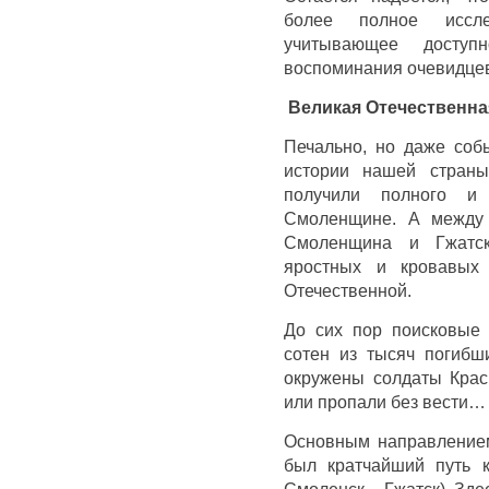
более полное иссл
учитывающее доступ
воспоминания очевидцев
Великая Отечественная
Печально, но даже соб
истории нашей страны
получили полного и 
Смоленщине. А между 
Смоленщина и Гжатс
яростных и кровавых 
Отечественной.
До сих пор поисковые 
сотен из тысяч погибш
окружены солдаты Крас
или пропали без вести…
Основным направлением
был кратчайший путь 
Смоленск – Гжатск). Зде