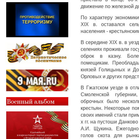
движение по железной д
По характеру экономики
XIX в. оставался сел
населения - крестьянски
В середине XIX в. в уез
селениях проживали гос
оброк в казну. Бол
помещикам. Преоблада
князей Голицыных и До
Орловых и других предст
В Гжатском уезде в отл
Смоленской губернии
оброчных было нескол
крестьян. Некоторые п
своих имений стали при
х гг. на пустоши Данков
А.И. Щукина. Ежегодн
голов скота для рынк