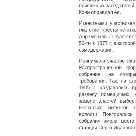
присяжных заседателей 
Кони оправдал ее.
Известными участника
гжатские крестьяне-от
Абраменков. П. Алексее
50-ти в 1877 г, в котор
самодержавия.
Принимали участие гжат
Распространенной фо
собрания, на котор
требования. Так, на сх
1905 г. раздавались 
разделу помещичьих, 
замене властей выбор
Несколько митингов 
волости. Повторялись
собрания имели место
станции Серго-Ивановско