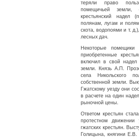
теряли право польз
помещичьей земли,
крестьянский надел 
полянам, лугам и поля
скота, водопоями и т. д.
лесных дач.
Некоторые помещики 
приобретенные кресть
включил в свой надел 
земли. Князь А.П. Про
села Никольского по
собственной земли. Вы
Гжатскому уезду они со
в расчете на один наде
рыночной цены.
Ответом крестьян стала
протестном движении 
гжатских крестьян. Выс
Голицына, княгини Е.В.