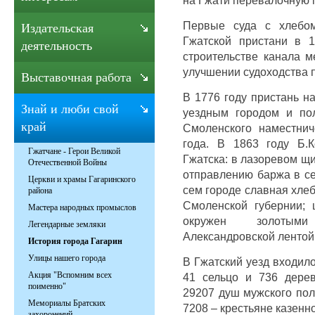
Первые суда с хлебо
Издательская
Гжатской пристани в 1
деятельность
строительстве канала 
улучшении судоходства п
Выставочная работа
В 1776 году пристань на
Знай и люби свой
уездным городом и пол
край
Смоленского наместнич
года. В 1863 году Б.
Гжатчане - Герои Великой
Гжатска: в лазоревом щи
Отечественной Войны
отправлению баржа в се
Церкви и храмы Гагаринского
сем городе славная хлеб
района
Смоленской губернии; 
Мастера народных промыслов
окружен золотыми
Легендарные земляки
Александровской лентой 
История города Гагарин
Улицы нашего города
В Гжатский уезд входило:
Акция "Вспомним всех
41 сельцо и 736 дерев
поименно"
29207 душ мужского пол
Мемориалы Братских
7208 – крестьяне казенн
захоронений