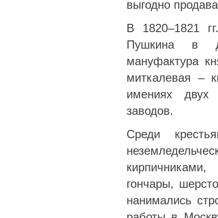
выгодно продава
В 1820–1821 гг
Пушкина в де
мануфактура кн
миткалевая – к
имениях двух 
заводов.
Среди кресть
неземледельчес
кирпичниками,
гончары, шерсто
нанимались стро
работы в Москв