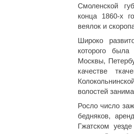
Смоленской гу
конца 1860-х г
веялок и скороп
Широко развит
которого была
Москвы, Петербу
качестве ткач
Колокольнинской
волостей заним
Росло число заж
бедняков, арен
Гжатском уезде