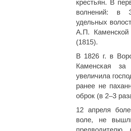
крестьян. В пер
волнений: в З
удельных волост
А.П. Каменской
(1815).
В 1826 г. в Вор
Каменская за 
увеличила госпо
ранее не пахан
оброк (в 2–3 раз
12 апреля боле
воле, не вышл
предводителю 