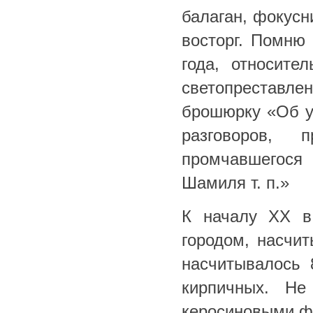
балаган, фокусн
восторг. Помню 
года, относите
светопрестав
брошюрку «Об у
разговоров, 
промчавшегося
Шамиля т. п.»
К началу ХХ в
городом, насчи
насчитывалось 
кирпичных. Не
керосиновыми ф