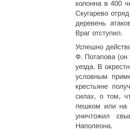
колонна в 400 ч
Скугарево отряд
деревень атако
Враг отступил.
Успешно действо
Ф. Потапова (он
уезда. В окрест
условным приме
крестьяне полу
силах, о том, ч
пешком или на 
уничтожил св
Наполеона.