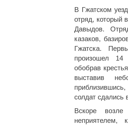
В Гжатском уез
отряд, который 
Давыдов. Отря
казаков, базиро
Гжатска. Пер
произошел 14 
обобрав крестья
выставив неб
приблизившись, 
солдат сдались 
Вскоре возле
неприятелем, 