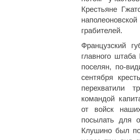
Крестьяне Гжат
наполеоновской
грабителей.
Французский гу
главного штаба 
поселян, по-вид
сентября крест
перехватили т
командой капит
от войск наши
посылать для 
Клушино был по