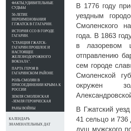
ФАКТЫ,УДИВИТЕЛЬНЫЕ
В 1776 году при
СУДЬБЫ
уездным город
50-ЛЕТИЕ
ПЕРЕИМЕНОВАНИЯ
Смоленского н
Г.ГЖАТСК В Г.ГАГАРИН.
ИСТОРИЯ ССО В ГОРОДЕ
года. В 1863 год
ГАГАРИН.
"СТАНЦИЯ ГЖАТСК-
в лазоревом 
ГАГАРИН:ПРОШЛОЕ И
НАСТОЯЩЕЕ
отправлению бар
ЖЕЛЕЗНОДОРОЖНОГО
ВОКЗАЛА".
сем городе слав
ПАРТА ГЕРОЯ В
ГАГАРИНСКОМ РАЙОНЕ
Смоленской гу
РОЛЬ СМОЛЯН В
окружен зо
ПРИСОЕДИНЕНИИ КРЫМА К
РОССИИ
Александровской
ЗЕМЛЯ СМОЛЕНСКАЯ
-ЗЕМЛЯ ГЕРОИЧЕСКАЯ
В Гжатский уезд
РАНЫ ВОЙНЫ
41 сельцо и 736
КАЛЕНДАРЬ
ЗНАМЕНАТЕЛЬНЫХ ДАТ
душ мужского по