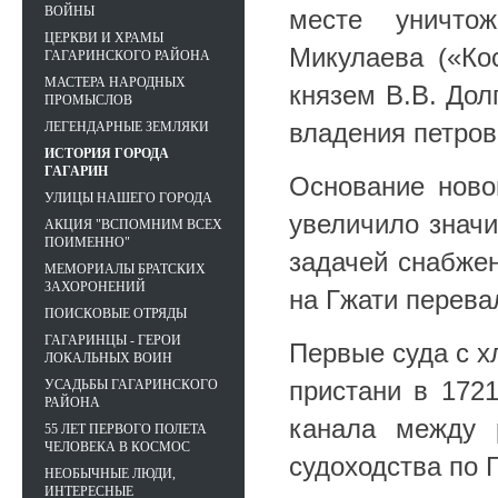
ВОЙНЫ
месте уничто
ЦЕРКВИ И ХРАМЫ
Микулаева («Кос
ГАГАРИНСКОГО РАЙОНА
МАСТЕРА НАРОДНЫХ
князем В.В. Дол
ПРОМЫСЛОВ
владения петров
ЛЕГЕНДАРНЫЕ ЗЕМЛЯКИ
ИСТОРИЯ ГОРОДА
ГАГАРИН
Основание ново
УЛИЦЫ НАШЕГО ГОРОДА
увеличило значи
АКЦИЯ "ВСПОМНИМ ВСЕХ
ПОИМЕННО"
задачей снабжен
МЕМОРИАЛЫ БРАТСКИХ
ЗАХОРОНЕНИЙ
на Гжати перева
ПОИСКОВЫЕ ОТРЯДЫ
ГАГАРИНЦЫ - ГЕРОИ
Первые суда с х
ЛОКАЛЬНЫХ ВОИН
пристани в 1721
УСАДЬБЫ ГАГАРИНСКОГО
РАЙОНА
канала между 
55 ЛЕТ ПЕРВОГО ПОЛЕТА
ЧЕЛОВЕКА В КОСМОС
судоходства по Г
НЕОБЫЧНЫЕ ЛЮДИ,
ИНТЕРЕСНЫЕ