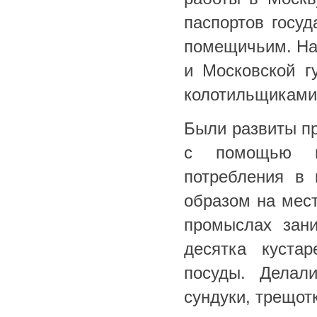
паспортов госуд
помещичьим. На
и Московской г
колотильщиками 
Были развиты пр
с помощью не
потребления в 
образом на мест
промыслах зан
десятка куста
посуды. Делал
сундуки, трещот