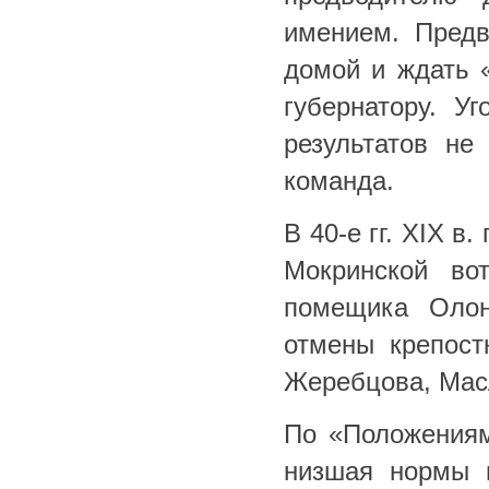
имением. Предв
домой и ждать «
губернатору. У
результатов н
команда.
В 40-е гг. XIX 
Мокринской во
помещика Олон
отмены крепост
Жеребцова, Масл
По «Положения
низшая нормы н