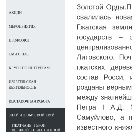
Золотой Орды.П
АКЦИИ
свалилась нова
Гжатская земл
МЕРОПРИЯТИЯ
государств – 
ПРОФСОЮЗ
централизован
СМИ О НАС
Литовского. По
гжатских дере
КЛУБЫ ПО ИНТЕРЕСАМ
состав Росси,
ИЗДАТЕЛЬСКАЯ
розданы верным 
ДЕЯТЕЛЬНОСТЬ
между знатнейш
ВЫСТАВОЧНАЯ РАБОТА
Петра I А.Д. 
Самуйлово, а п
ЗНАЙ И ЛЮБИ СВОЙ КРАЙ
известного княж
ГЖАТЧАНЕ - ГЕРОИ
ВЕЛИКОЙ ОТЕЧЕСТВЕННОЙ