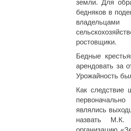
земли. Для обр
бедняков в поде
владельцам
сельскохозяйс
ростовщики.
Бедные крестья
арендовать за о
Урожайность был
Как следствие 
первоначальн
являлись выходц
назвать М.К.
организацию «Зе