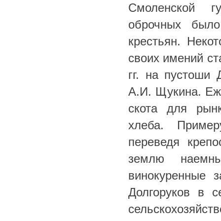
Смоленской г
оброчных было
крестьян. Неко
своих имений ст
гг. на пустоши
А.И. Щукина. Еж
скота для рын
хлеба. Пример
переведя крепо
землю наемны
винокуренные 
Долгоруков в 
сельскохозяйс