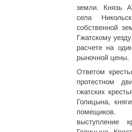
земли. Князь А
села Никольс
собственной зе
Гжатскому уезду
расчете на оди
рыночной цены.
Ответом кресть
протестном дв
гжатских кресть
Голицына, княг
помещиков. В
выступление к
Голицына. Крес