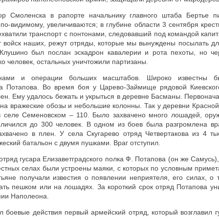
ор Смоленска в рапорте начальнику главного штаба Бертье п
по-видимому, увеличиваются; в глубине области 3 сентября крес
рехватили транспорт с понтонами, следовавший под командой кап
т войск наших, режут отряды, которые мы вынуждены посылать дл
Клушино был послан эскадрон кавалерии и рота пехоты, но че
ко человек, остальных уничтожили партизаны.
анами и операции больших масштабов. Широко известны 
а Потапова. Во время боя у Царево-Займище рядовой Киевского
лен. Ему удалось бежать и укрыться в деревне Басманы. Первонач
 на вражеские обозы и небольшие колонны. Так у деревни Красно
 в селе Семеновском – 110. Было захвачено много лошадей, ору
еличился до 300 человек. В одном из боев была разгромлена вр
захвачено в плен. У села Скугарево отряд Четвертакова из 4 ты
жеский батальон с двумя пушками. Враг отступил.
отряд гусара Елизаветградского полка Ф. Потапова (он же Самусь),
рестных селах были устроены маяки, с которых по условным примет
ьяне получали известия о появлении неприятеля, его силах, о 
ать пешком или на лошадях. За короткий срок отряд Потапова у
мии Наполеона.
л боевые действия первый армейский отряд, который возглавил г