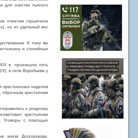
и для очистки льяного
лов отметим горшечное
ь), но их удельный вес
ествование. К тому же
естьянину и стихийные
XIX в. произошло пять
9), в селе Воробьеве у
я крестьянских наделов
и, оброчным крестьянам
отправились к уездному
советовал крестьянам
у. Уговоры с помощью
.
е князя Долгорукова,