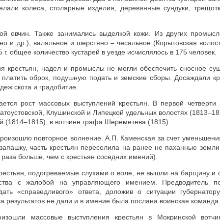
елали колеса, столярные изделия, деревянные сундуки, трещотк
ой овчин. Также занимались выделкой кожи. Из других промыс
ино и др.), валяльное и шерстяно – чесальное (Корытовская волост
 г. общее количество кустарей в уезде исчислялось в 175 человек.
ия крестьян, надел и промыслы не могли обеспечить сносное сущ
 платить оброк, подушную подать и земские сборы. Досаждали кр
деж скота и градобитие.
ается рост массовых выступлений крестьян. В первой четверти 
латоустовской, Клушинской и Липецкой удельных волостях (1813–181
й (1814–1815), в вотчине графа Шереметева (1815).
 произошло повторное волнение. А.П. Каменская за счет уменьшени
запашку, часть крестьян переселила на ранее не паханные земл
 раза больше, чем с крестьян соседних имений).
рестьян, подогреваемые слухами о воле, не вышли на барщину и 
ства с жалобой на управляющего имением. Предводитель по
дать «справедливого» ответа, доложив о ситуации губернатор
а результатов не дали и в имение была послана воинская команда
роизошли массовые выступления крестьян в Мокринской вотчин