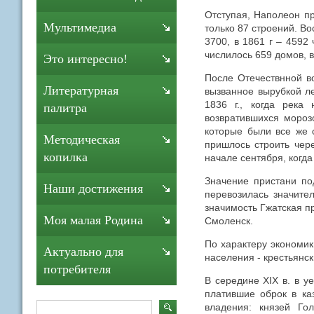
Отступая, Наполеон пр
Мультимедиа
только 87 строений. Во
3700, в 1861 г – 4592
числилось 659 домов, в
Это интересно!
После Отечествнной в
Литературная
вызванное вырубкой ле
1836 г., когда река
палитра
возвратившихся морозо
которые были все же о
Методическая
пришлось строить чер
копилка
начале сентября, когда
Значение пристани по
Наши достижения
перевозилась значите
значимость Гжатская пр
Моя малая Родина
Смоленск.
По характеру экономик
Актуально для
населения - крестьянск
потребителя
В середине XIX в. в у
платившие оброк в к
владения: князей Го