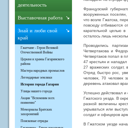
деятельность
Французский губернат
вооруженных поселян, 
Выставочная работа
что возле Гжатска, пе
повсюду отбиваются о
Знай и люби свой
карательной целью в 
осталось лишь несколь
край
Проводились партиз
Гжатчане - Герои Великой
Четвертакова и Федор
Отечественной Войны
Четвертаков попал в п
Церкви и храмы Гагаринского
47 крестьян и нападал
района
27 вражеских солдат,
Мастера народных промыслов
Отряд быстро рос, ув
Легендарные земляки
человек, 70 человек 
деревень атаковал вра
История города Гагарин
Улицы нашего города
Успешно действовал и 
Гжатского уезда. В ок
Акция "Вспомним всех
поименно"
разной величины крест
укрываться или выступ
Мемориалы Братских
захоронений
солдат и офицеров ар
Поисковые отряды
В Гжатском уезде нача
Гагаринцы - Герои локальных