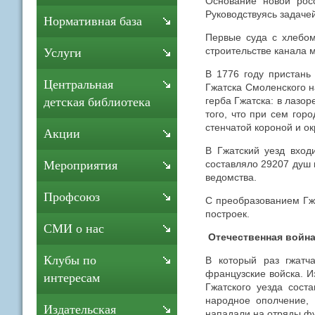
Основание новой росс
Руководствуясь задаче
Нормативная база
Первые суда с хлебом
строительстве канала 
Услуги
В 1776 году пристань
Центральная
Гжатска Смоленского н
герба Гжатска: в лазо
детская библиотека
того, что при сем гор
стенчатой короной и о
Акции
В Гжатский уезд вход
составляло 29207 душ 
Мероприятия
ведомства.
Профсоюз
С преобразованием Гжа
построек.
СМИ о нас
Отечественная война 
Клубы по
В который раз гжатч
французские войска. 
интересам
Гжатского уезда сост
народное ополчение, 
Издательская
нападали на отряды ф