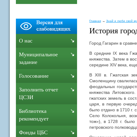
Главная
Знай и люби свой к
История горо
О нас
Город Гагарин в сравн
В средние IX века Гжа
Муниципальное
княжества. Затем в во
задание
середине XIV века, ещ
В XIII в. Гжатская з
Голосование
Смоленщину свалилась 
феодальных государств
Заполнить отчет
княжества Литовского
ЦСЗИ
гжатских земель в сос
царя, в первую очере
было отдано в 1710 г. 
Библиотека
Село Колокольня, воз
рекомендует
тож»), в 1728 г. был
петровского полководц
Фонды ЦБС