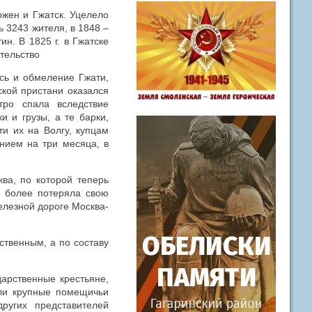
ожен и Гжатск. Уцелело
ь 3243 жителя, в 1848 –
н. В 1825 г. в Гжатске
ительство
сь и обмеление Гжати,
ской пристани оказался
тро спала вследствие
и и грузы, а те барки,
ти их на Волгу, купцам
нием на три месяца, в
ва, по которой теперь
е более потеряла свою
железной дороге Москва-
ственным, а по составу
дарственные крестьяне,
ли крупные помещичьи
ругих представителей