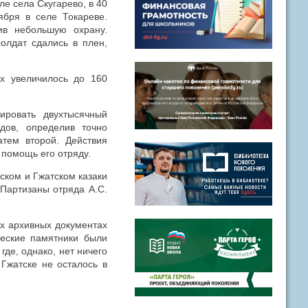
ле села Скугарево, в 40
ября в селе Токареве.
ив небольшую охрану.
олдат сдались в плен,
ых увеличилось до 160
ировать двухтысячный
дов, определив точно
атем второй. Действия
 помощь его отряду.
ском и Гжатском казаки
 Партизаны отряда А.С.
их архивных документах
ческие памятники были
где, однако, нет ничего
Гжатске не осталось в