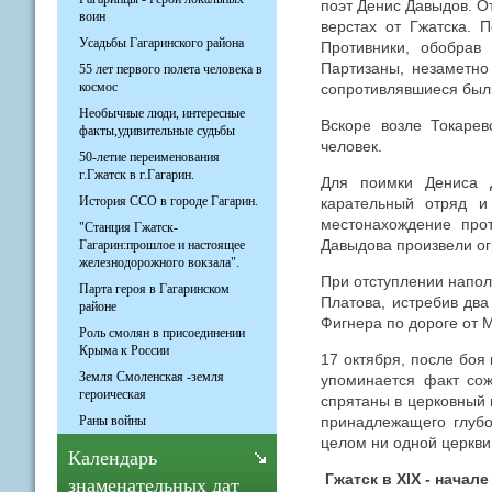
поэт Денис Давыдов. От
воин
верстах от Гжатска. 
Усадьбы Гагаринского района
Противники, обобрав
Партизаны, незаметно
55 лет первого полета человека в
космос
сопротивлявшиеся был
Необычные люди, интересные
Вскоре возле Токарев
факты,удивительные судьбы
человек.
50-летие переименования
г.Гжатск в г.Гагарин.
Для поимки Дениса Д
История ССО в городе Гагарин.
карательный отряд и
местонахождение прот
"Станция Гжатск-
Давыдова произвели ог
Гагарин:прошлое и настоящее
железнодорожного вокзала".
При отступлении напол
Парта героя в Гагаринском
Платова, истребив два
районе
Фигнера по дороге от 
Роль смолян в присоединении
Крыма к России
17 октября, после боя
Земля Смоленская -земля
упоминается факт сож
героическая
спрятаны в церковный п
принадлежащего глубо
Раны войны
целом ни одной церкви
Календарь
Гжатск в XIX - начале
знаменательных дат