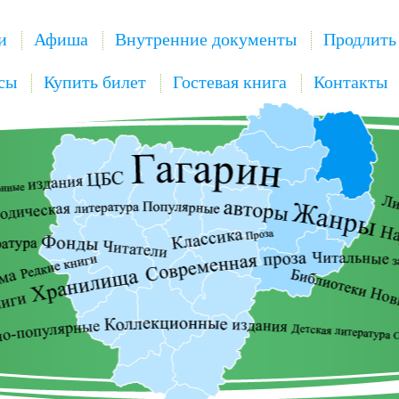
и
Афиша
Внутренние документы
Продлить
сы
Купить билет
Гостевая книга
Контакты