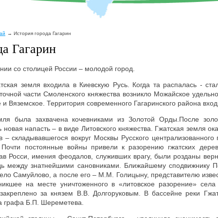
рай
История города Гагарин
да Гагарин
ении со столицей России – молодой город.
тская земля входила в Киевскую Русь. Когда та распалась - ст
сточной части Смоленского княжества возникло Можайское удельное
е и Вяземское. Территория современного Гагаринского района вход
емля была захвачена кочевниками из Золотой Орды.После зол
новая напасть – в виде Литовского княжества. Гжатская земля ока
 – складывавшегося вокруг Москвы Русского централизованного 
. Почти постоянные войны привели к разорению гжатских дере
тав Росси, имения феодалов, служивших врагу, были розданы вер
дь между знатнейшими сановниками. Ближайшему сподвижнику Пе
село Самуйлово, а после его – М.М. Голицыну, представителю изве
никшее на месте уничтоженного в «литовское разорение» села
о закреплено за князем В.В. Долгоруковым. В бассейне реки Гжа
а графа Б.П. Шереметева.