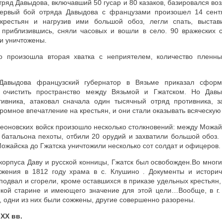
ряд Давыдова, включавший 50 гусар и 80 казаков, базировался воз
Первый бой отряда Давыдова с французами произошел 14 сент
 крестьян и нагрузив ими большой обоз, легли спать, выстав
 приблизившись, сняли часовых и вошли в село. 90 вражеских с
и уничтожены.
о произошла вторая хватка с неприятелем, количество пленн
авыдова французский губернатор в Вязьме приказал сформ
 очистить пространство между Вязьмой и Гжатском. Но Давы
ивника, атаковал сначала один тысячный отряд противника, з
ромное впечатление на крестьян, и они стали оказывать всяческую
еоновских войск произошло несколько столкновений: между Можай
 батальона пехоты, отбили 20 орудий и захватили большой обоз.
Можайска до Гжатска уничтожили несколько сот солдат и офицеров.
 корпуса Даву и русской конницы, Гжатск был освобожден.Во мног
жения в 1812 году храма в с. Клушино . Документы и истори
одвал и сгорели, кроме оставшихся в приказе удельных крестьян, 
кой старине и имеющего значение для этой цели…Вообще, в г. 
, одни из них были сожжены, другие совершенно разорены.
 XX вв.