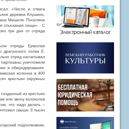
исал: «Число и отвага
тьяне деревни Клушино,
итана Мишеля. Поселяне
я отыскания пищи» . С
рез три дня от отряда
были отряды Ермолая
 драгунского полка Е.
ально отряд насчитывал
й партизаны уничтожили
жия и обмундирования.
ажеская колонна в 400
сяч крестьян окружных
 созданный из крестьян
ам или звону колоколов
том, что надо делать –
ничтожил свыше 3 тысяч
усарский подполковник,