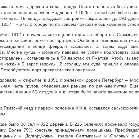
иказал жечь деревни и села, города. Почти полностью был уничт
сстановление шло очень медленно. В 1825 г. в нем было всего лиш
 человека. Площадь городской застройки сократилась до 193 десяти
 1857 г. – 677. В городе почти совсем прекратилось каменное стро
ойны 1812 г. началось сокращение торговых оборотов. Сказывало
сов в бассейне реки и ее притоков. Особенно тяжелым для гжат
 неожиданно в конце февраля вскрылась, а затем вода быс
в. Многие купцы к моменту паводка не успели подготовить барк
тправлены, остановились в 50 верстах от Гжатска. Чтобы вывес
ез каждые 5 верст запруды. В столицу эти суда пришли с опозда
 Петербургский порт прекратил свои операции.
дорвало и открытие в 1851 г. железной дороги Петербург – Моск
льная часть грузов, следовавшая раньше по речным путям. Ещ
истань в конце 60-х годов XIX в., когда было начато движение по 
и Гжатский уезд в первой половине XIX в. оставался сельскохозяй
им.
езде было 38 сел и 922 деревни. В 216 селениях проживали госу
азну. Более 75% крестьян принадлежали помещикам. Преоблада
лицыных и Долгоруковых, графов Салтыковых и Орловых и д