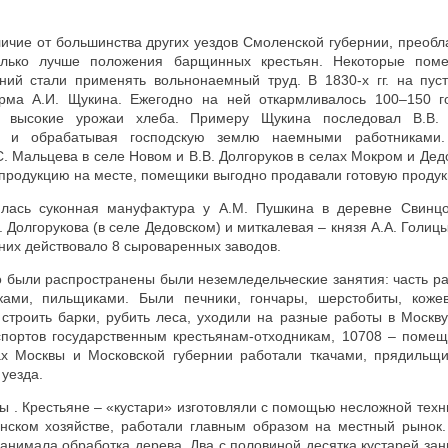
личие от большинства других уездов Смоленской губернии, преоб
олько лучше положения барщинных крестьян. Некоторые пом
ний стали применять вольнонаемный труд. В 1830-х гг. на пус
рма А.И. Щукина. Ежегодно на ней откармливалось 100–150 г
 высокие урожаи хлеба. Примеру Щукина последовал В.В. 
к и обрабатывая господскую землю наемными работниками.
. Мальцева в селе Новом и В.В. Долгоруков в селах Мокром и Де
продукцию на месте, помещики выгодно продавали готовую продук
илась суконная мануфактура у А.М. Пушкина в деревне Свинцо
 Долгорукова (в селе Дедовском) и миткалевая – князя А.А. Голиц
них действовало 8 сыроваренных заводов.
о были распространены были неземледельческие занятия: часть р
ками, пильщиками. Были печники, гончары, шерстобиты, кожев
строить барки, рубить леса, уходили на разные работы в Москву 
портов государственным крестьянам-отходникам, 10708 – поме
х Москвы и Московской губернии работали ткачами, прядильщ
 уезда.
 . Крестьяне – «кустари» изготовляли с помощью несложной тех
янском хозяйстве, работали главным образом на местный рынок.
анимала обработка дерева. Два с половиной десятка кустарей за