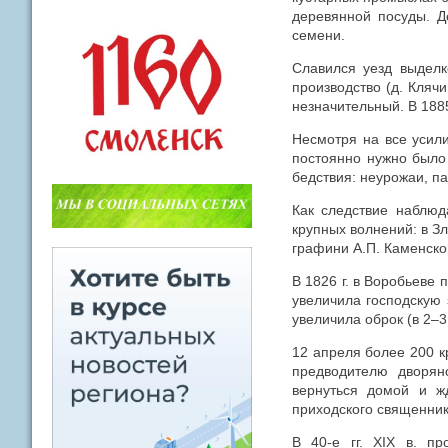
деревянной посуды. Д
семени.
Славился уезд выделк
производство (д. Кляч
незначительный. В 1885
Несмотря на все усил
постоянно нужно было
бедствия: неурожаи, па
Как следствие наблюд
крупных волнений: в З
графини А.П. Каменско
В 1826 г. в Воробьеве
увеличила господскую 
увеличила оброк (в 2–3
12 апреля более 200 к
предводителю дворян
вернуться домой и ж
приходского священник
В 40-е гг. XIX в. п