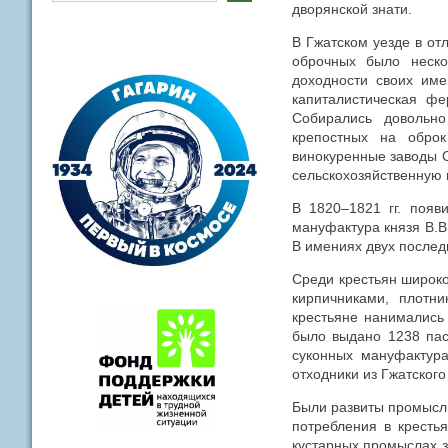
дворянской знати.
В Гжатском уезде в от
оброчных было неск
доходности своих име
капиталистическая фе
Собирались довольно
крепостных на обро
винокуренные заводы С
сельскохозяйственную 
В 1820–1821 гг. появ
мануфактура князя В.В.
В имениях двух послед
Среди крестьян широк
кирпичниками, плотни
крестьяне нанимались 
было выдано 1238 пас
суконных мануфактура
отходники из Гжатского
Были развиты промыслы
потребления в кресть
кустарных промыслах з