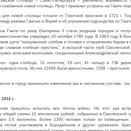
ийской столицы – Санкт-Петербурга – увеличило значимость п
й снабжения новой столицы, Петр I приказал устроить на Гжати пе
 для новой столицы отошли от Гжатской пристани в 1721 г. Тог
между реками Гжатью и Ворей и об улучшении судоходства по Гжати
 на Гжати по указу Екатерины II стала уездным городом и получ
аместничества утвержден 10 октября 1780 года. В 1863 году Б.Кен
ревом щите "нагруженная хлебом и готовая к отправлению баржа в 
оде славная хлебная пристань", в вольной части герб Смоленской
кружен золотыми колосьями, соединенными Александровской ленто
ило: одна слобода, 12 погостов, 19 сел, 41 сельцо и 736 дере
мужского пола. Из них 21949 были крепостными, 7208 – крестьяне 
тска в город произошли изменения как в численном составе, так
1812 г.
анам пришлось испытать все тяготы войны. На этот раз встр
Из общей суммы 10 миллионов рублей, собранных в Смоленской гу
авил 3,5 миллиона. Более 1350 человек только из помещичьих 
а потом участвовали в Бородинском и других сражениях. Крес
уражиров наполеоновской армии, защищали деревни от мародеров 