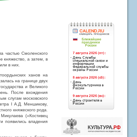
ала частью Смоленского
 княжество, а затем, в
или в них.
отоордынских ханов на
залась на границе двух
государства и Великого
вень. После вхождения
ным слугам московского
тра I А.Д. Меншикову,
стного княжеского рода.
 Микулаева («Костивец
ти появились владения