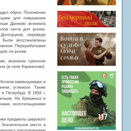
ладал оброк. Положение
ещики для повышения
тоши Данково возникла
олов скота для рынка.
Долгоруков, переведя
 Были восстановлены
довском. Перерабатывая
цию на рынке.
во, возникли суконная
ына (в селе Карманове).
аботала каменщиками и
ники, углежоги. Также
и Петербург. В 1856 г.
щичьим. На бумажных и
иками, колотильщиками
ники предметы широкого
 Значительное место в
нимались изготовлением