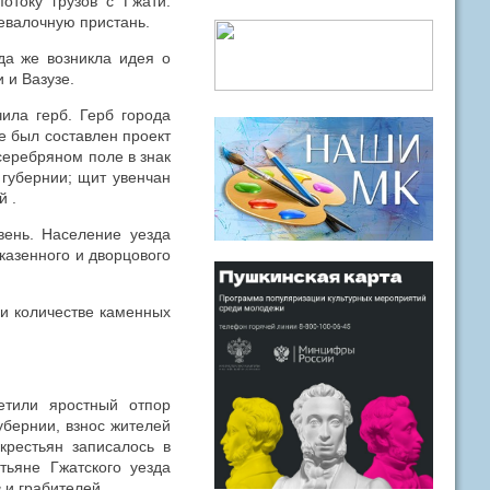
отоку грузов с Гжати.
ревалочную пристань.
да же возникла идея о
 и Вазузе.
ила герб. Герб города
е был составлен проект
серебряном поле в знак
 губернии; щит увенчан
й .
вень. Население уезда
казенного и дворцового
 и количестве каменных
етили яростный отпор
бернии, взнос жителей
крестьян записалось в
тьяне Гжатского уезда
и грабителей.