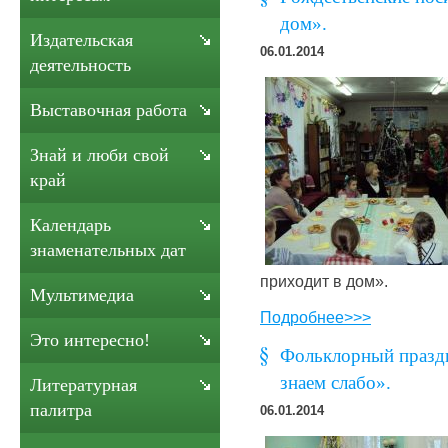
дом».
Издательская
06.01.2014
деятельность
Выставочная работа
Знай и люби свой
край
Календарь
знаменательных дат
приходит в дом».
Мультимедиа
Подробнее>>>
Это интересно!
Фольклорный празд
знаем слабо».
Литературная
палитра
06.01.2014