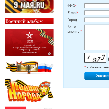
ФИО
*
E-mail
*
Город
Ваше
мнение
*
*
- обязательн
Отправит