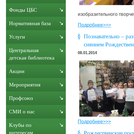
Фонды ЦБС
изобразительного творч
Нормативная база
Подробнее>>>
Познавательно – раз
Услуги
сиянием Рождествен
Центральная
08.01.2014
детская библиотека
Акции
Мероприятия
Профсоюз
СМИ о нас
Подробнее>>>
Клубы по
интересам
Рождественские пос