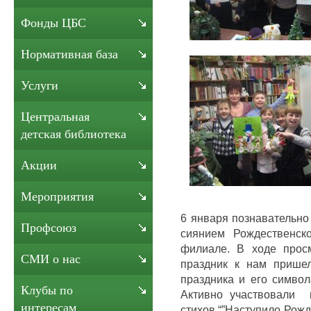
Фонды ЦБС
Нормативная база
Услуги
Центральная
детская библиотека
Акции
Мероприятия
6 января познавательно
Профсоюз
сиянием Рождественск
филиале. В ходе прос
СМИ о нас
праздник к нам пришел
праздника и его символ
Клубы по
Активно участвовали 
интересам
стихов “”Наступило Рожд