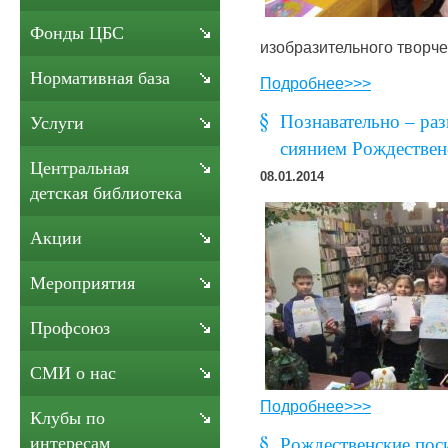
Фонды ЦБС
изобразительного творч
Нормативная база
Подробнее>>>
Познавательно – раз
Услуги
сиянием Рождествен
Центральная
08.01.2014
детская библиотека
Акции
Мероприятия
Профсоюз
СМИ о нас
Подробнее>>>
Клубы по
интересам
Рождественские пос