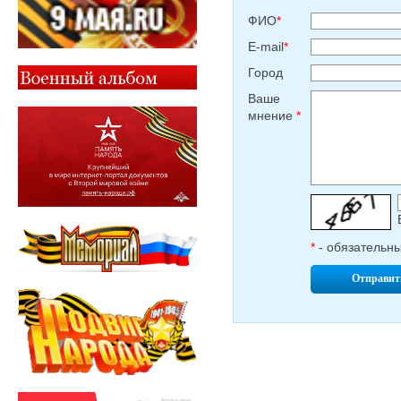
ФИО
*
E-mail
*
Город
Ваше
мнение
*
*
- обязательн
Отправит