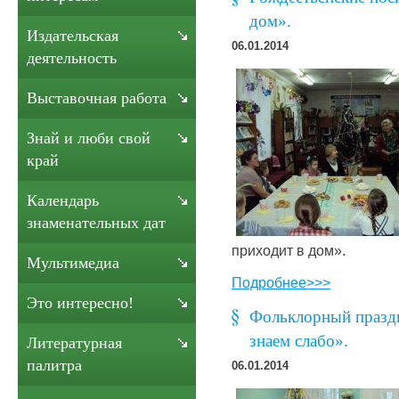
дом».
Издательская
06.01.2014
деятельность
Выставочная работа
Знай и люби свой
край
Календарь
знаменательных дат
приходит в дом».
Мультимедиа
Подробнее>>>
Это интересно!
Фольклорный празд
знаем слабо».
Литературная
палитра
06.01.2014