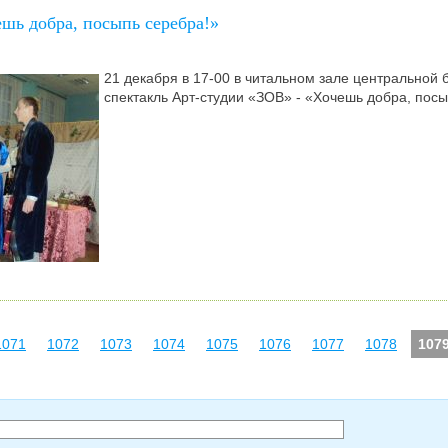
шь добра, посыпь серебра!»
21 декабря в 17-00 в читальном зале центральной
спектакль Арт-студии «ЗОВ» - «Хочешь добра, посы
1071
1072
1073
1074
1075
1076
1077
1078
107