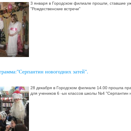
3 января в Городском филиале прошли, ставшие у
"Рождественские встречи"
грамма:"Серпантин новогодних затей".
28 декабря в Городском филиале 14.00 прошла пр
для учеников 6 -ых классов школы №4 "Серпантин н