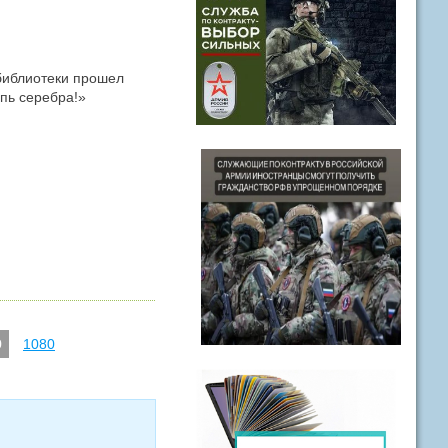
 библиотеки прошел
пь серебра!»
9
1080