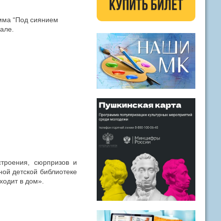
амма “Под сиянием
але.
строения, сюрпризов и
ной детской библиотеке
ходит в дом».