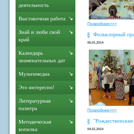
деятельность
Выставочная работа
Подробнее>>>
Знай и люби свой
Фольклорный пра
край
06.01.2014
Календарь
знаменательных дат
Мультимедиа
Это интересно!
Литературная
палитра
Подробнее>>>
"Рождественские 
Методическая
копилка
04.01.2014