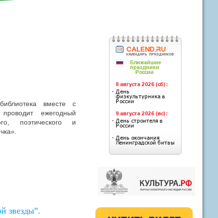
иблиотека вместе с
 проводит ежегодный
ого, поэтического и
очка».
й звезды”.