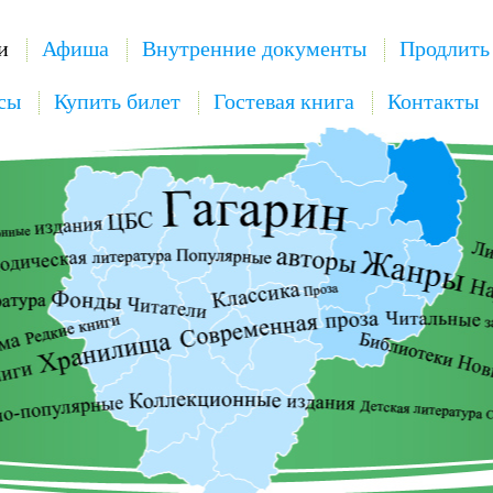
и
Афиша
Внутренние документы
Продлить
сы
Купить билет
Гостевая книга
Контакты