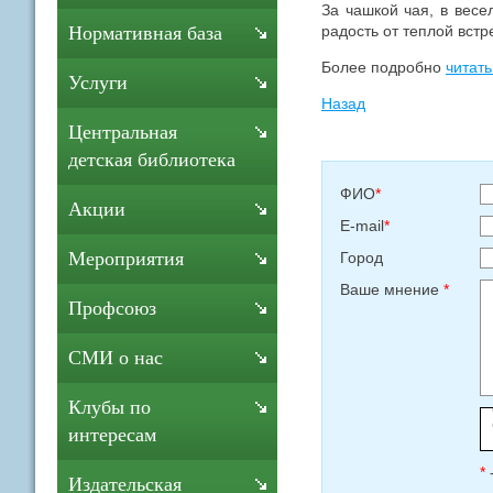
За чашкой чая, в весе
радость от теплой встр
Нормативная база
Более подробно
читать
Услуги
Назад
Центральная
детская библиотека
ФИО
*
Акции
E-mail
*
Мероприятия
Город
Ваше мнение
*
Профсоюз
СМИ о нас
Клубы по
интересам
*
Издательская