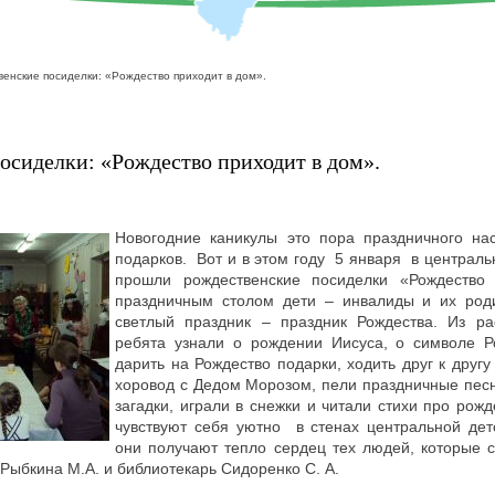
енские посиделки: «Рождество приходит в дом».
осиделки: «Рождество приходит в дом».
Новогодние каникулы это пора праздничного на
подарков. Вот и в этом году 5 января в централь
прошли рождественские посиделки «Рождество
праздничным столом дети – инвалиды и их род
светлый праздник – праздник Рождества. Из ра
ребята узнали о рождении Иисуса, о символе Р
дарить на Рождество подарки, ходить друг к другу
хоровод с Дедом Морозом, пели праздничные песн
загадки, играли в снежки и читали стихи про рожд
чувствуют себя уютно в стенах центральной детс
они получают тепло сердец тех людей, которые 
Рыбкина М.А. и библиотекарь Сидоренко С. А.