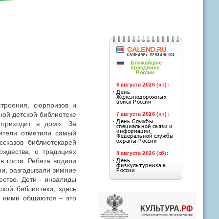
строения, сюрпризов и
ной детской библиотеке
 приходит в дом». За
ители отметили самый
ссказов библиотекарей
ождества, о традициях
 в гости. Ребята водили
и, разгадывали зимние
ество. Дети - инвалиды
кой библиотеки, здесь
с ними общаются – это