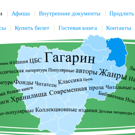
и
Афиша
Внутренние документы
Продлить
сы
Купить билет
Гостевая книга
Контакты