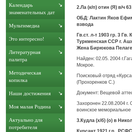
Календарь
2.Ла (к/п) отин (Я) в/ч 6
знаменательных дат
ОБД: Лактин Яков Ефи
взвода
Мультимедиа
Гв.ст. л-т 1903 гр. 3 Гв.
Это интересно!
Туркменская ССР г. Ашх
Жена Бирюкова Пелаге
Литературная
Найден: 02.05. 2004 г.Га
палитра
Мокрое.
Методическая
Поисковый отряд «Курса
копилка
(Прохоренков С.)
Документ: Вещевой аттес
Наши достижения
Захоронен 22.08.2004 г. 
Моя малая Родина
воинское мемориальное 
Актуально для
3.Кудла (х/б) (о) в Ни
потребителя
Курсант 1921 г.р. РСФС