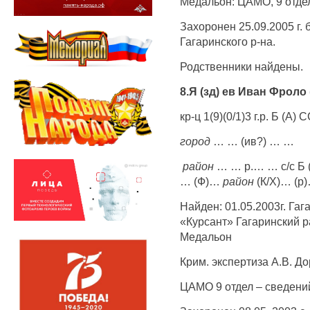
Медальон: ЦАМО, 9 отдел
Захоронен 25.09.2005 г.
Гагаринского р-на.
Родственники найдены.
8.Я (зд) ев Иван Фроло 
кр-ц 1(9)(0/1)3 г.р. Б (А) 
город
… … (ив?) … …
район
… … р.… … с/с Б 
… (Ф)…
район
(К/Х)… (р)…
Найден: 01.05.2003г. Гаг
«Курсант» Гагаринский р
Медальон
Крим. экспертиза А.В. До
ЦАМО 9 отдел – сведений