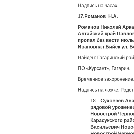
Надпись на часах.
17.Романов Н.А.
Романов Николай Аркад
Алтайский край Павло
пропал без вести июль
Ивановна г.Бийск ул. Б
Найден: Гагаринский рай
ПО «Курсант», Гагарин.
Временное захоронение
Надпись на ложке. Родст
18.
Суховеев Анат
рядовой урожене
Новострой Чернок
Карасукского рай
Васильевич Ново
Новострой Чернок