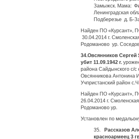
Замыжск. Мама: Ф
Ленинградская обла
Подберезье д. Б-З
Найден ПО «Курсант», П
30.04.2014 г. Смоленска
Родоманово ур. Соседов
34.Овсянников Сергей 
убит 11.09.1942 г.
урожен
района Сайдынского с/с 
Овсянникова Антонина И
Учпристанский район с.
Найден ПО «Курсант», 
26.04.2014 г. Смоленска
Родоманово ур.
Установлен по медальону
35.
Рассказов Але
красноармеец 3 гв.