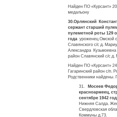
Найден ПО «Курсант» 20 
медальону
30.Орлянский Констант
сержант старший пуле
пулеметной роты 129 ос
года
уроженец Омской о
Славянского с/с д. Мари
Александра Кузьмоевна 
район Славянский с/с д.
Найден ПО «Курсант» 24.
Гагаринский район с/п. 
Родственники найдены. 
31.
Мосеев Федор
красноармеец, ст
сентябре 1942 го
Нижняя Салда. Же
Свердловская обла
Коммуны д.73.