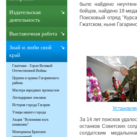
было найдено неучтен
бойцов, найдено 19 мед
Издательская
Поисковый отряд "Курса
деятельность
Гжатском, ныне Гагарин
Выставочная работа
Знай и люби свой
край
Гжатчане - Герои Великой
Отечественной Войны
Церкви и храмы Гагаринского
района
Мастера народных промыслов
Легендарные земляки
История города Гагарин
Установле
Улицы нашего города
За 14 лет поисков удало
Акция "Вспомним всех
поименно"
останков Советских сол
Мемориалы Братских
солдатским медальо
захоронений