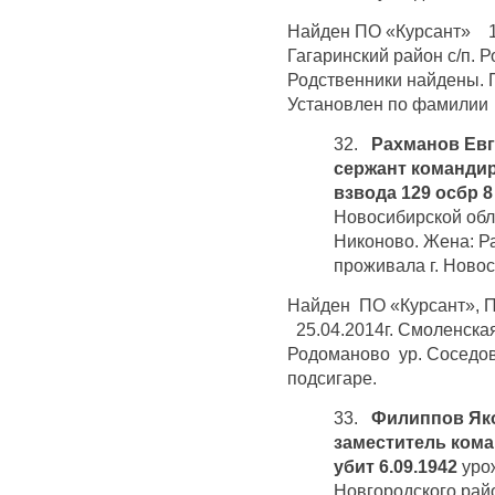
Найден ПО «Курсант» 10
Гагаринский район с/п. 
Родственники найдены. 
Установлен по фамилии 
32.
Рахманов Ев
сержант командир
взвода 129 осбр 8 
Новосибирской обл
Никоново. Жена: 
проживала г. Ново
Найден ПО «Курсант», 
25.04.2014г. Смоленская
Родоманово ур. Соседов
подсигаре.
33.
Филиппов Яко
заместитель коман
убит 6.09.1942
уро
Новгородского рай