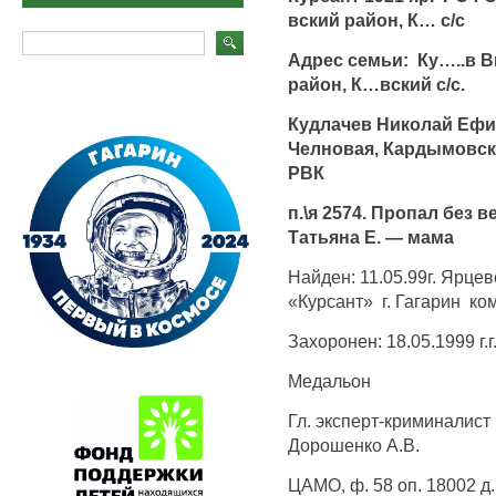
вский район, К… с/с
Адрес семьи: Ку…..в В
район, К…вский с/с.
Кудлачев Николай Ефимо
Челновая, Кардымовск
РВК
п.\я 2574. Пропал без в
Татьяна Е. — мама
Найден: 11.05.99г. Ярце
«Курсант» г. Гагарин ко
Захоронен: 18.05.1999 г.
Медальон
Гл. эксперт-криминалис
Дорошенко А.В.
ЦАМО, ф. 58 оп. 18002 д.