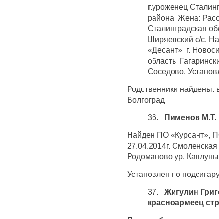
г.
уроженец Сталинг
района. Жена: Рас
Сталинградская обл
Ширяевский с/с. Н
«Десант» г. Новоси
область Гагаринск
Соседово. Установл
Родственники найдены: в
Волгоград
36.
Пименов М.Т.
Найден ПО «Курсант», 
27.04.2014г. Смоленская
Родоманово ур. Каплуны
Установлен по подсигару
37.
Жигулин Григ
красноармеец ст