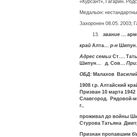
«Курсант», Гагарин. Род
Медальон: нестандартн
Захоронен 08.05. 2003; Г
13.
звание
… арм
край
Алта…
р-н
Шипу
Адрес семьи
Ст…. Тать
Шипун… д. Сов…
При
ОБД:
Малахов Васили
1908 г.р. Алтайский кр
Призван 10 марта 1942 
Славгород. Рядовой-м
г.,
проживал до войны Ши
Стурова Татьяна Дмитр
Признан пропавшим б\в 