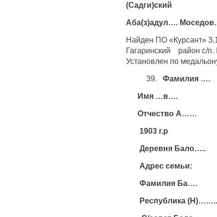
(Садги)ский
Аба(з)адул…. Моседо
Найден ПО «Курсант» 3.
Гагаринский район с/п.
Установлен по медальону
39.
Фамилия ….
Имя …в….
Отчество А……
1903 г.р
Деревня Бало…..
Адрес семьи:
Фамилия Ба….
Республика (Н)……..