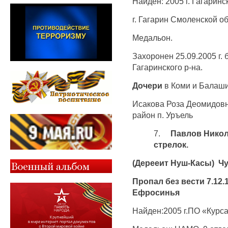
Найден: 2005 г. Гагаринс
г. Гагарин Смоленской об
Медальон.
Захоронен 25.09.2005 г.
Гагаринского р-на.
Дочери
в Коми и Балаш
Исакова Роза Деомидовн
район п. Уръель
7.
Павлов Никола
стрелок.
(Дерееит Нуш-Касы) Ч
Пропал без вести 7.12.
Ефросинья
Найден:2005 г.ПО «Курса