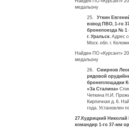
Найден ПО «Курсант» 20 
медальону
25.
Уткин Евгений
взвод ПВО, 1-го 
бронепоезда № 1 
г. Уральск.
Адрес с
Моск. обл. г. Колом
Найден ПО «Курсант» 20 
медальону
26.
Смирнов Леон
рядовой орудийны
бронеплощадки К
«За Сталина»
Спис
Четкина Н.И. Прож
Кирпичная д. 6. На
года. Установлен п
27.Кудрицкий Николай П
командир 1-го 37-мм 