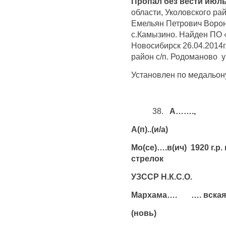
Пропал без вести июль
области, Уколовского ра
Емельян Петрович Ворон
с.Камызино. Найден ПО 
Новосибирск 26.04.2014
район с/п. Родоманово у
Установлен по медальону
38.
А…….,
А(п)..(и/а)
Мо(се)….в(ич) 19
стрелок
УЗССР Н.К.С.О.
Мархама…. …. вская
(новь)