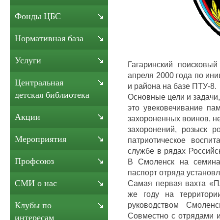
Фонды ЦБС
Нормативная база
Услуги
Гагаринский поисковы
апреля 2000 года по ин
Центральная
и района на базе ПТУ-8.
детская библиотека
Основные цели и задачи,
это увековечивание па
Акции
захороненных воинов, н
захоронений, розыск р
Мероприятия
патриотическое воспит
службе в рядах Российс
Профсоюз
В Смоленск на семина
паспорт отряда установ
СМИ о нас
Самая первая вахта «П
же году на территори
руководством Смоленс
Клубы по
Совместно с отрядами и
интересам