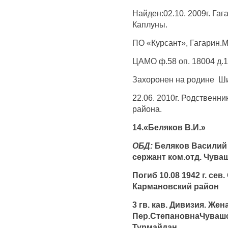
Найден:02.10. 2009г. Гаг
Каплуны.
ПО «Курсант», Гагарин.
ЦАМО ф.58 оп. 18004 д.1
Захоронен на родине Ши
22.06. 2010г. Родственни
района.
14.«Беляков В.И.»
ОБД:
Беляков Василий 
сержант ком.отд. Чува
Погиб 10.08 1942 г. сев
Кармановский район
3 гв. кав. Дивизия. Же
Пер.СтепановнаЧувашс
Турмайдан