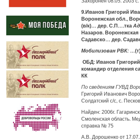
Захоронен 08.05. 2003 с.
9.Иванов Григорий Иван
Воронежская обл., Воро
(в/к)… дер. С.П….тка
Ад
Назаров. Воронежская 
Садавско… дер. Сада
Мобилизован РВК:
…(т
ОБД: Иванов Григорий 
командир отделения саб
КК
По сведениям ГУВД Вор
Григорий Иванович Ворон
Солдатский с/с, с. Песко
Найден: 2006г. Гагаринск
Смоленская область. Мед
справка № 75
А.В. Дорошенко от 17.07.