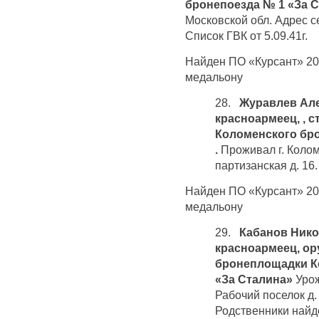
бронепоезда № 1 «За 
Московской обл. Адрес с
Список ГВК от 5.09.41г.
Найден ПО «Курсант» 20 
медальону
28.
Журавлев Але
красноармеец, , 
Коломенского бро
.
Проживал г. Колом
партизанская д. 16.
Найден ПО «Курсант» 20 
медальону
29.
Кабанов Нико
красноармеец, ор
бронеплощадки К
«За Сталина»
Урож
Рабочий поселок д. 1
Родственники найд