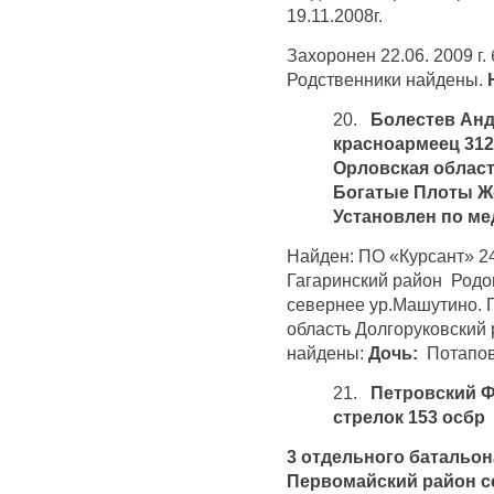
19.11.2008г.
Захоронен 22.06. 2009 г. 
Родственники найдены.
20.
Болестев Андр
красноармеец 312
Орловская област
Богатые Плоты Ж
Установлен по м
Найден: ПО «Курсант» 24
Гагаринский район Родо
севернее ур.Машутино. 
область Долгоруковский
найдены:
Дочь:
Потапо
21.
Петровский Фе
стрелок 153 осбр
3 отдельного батальо
Первомайский район с