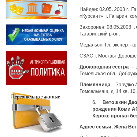
Найден: 02.05. 2003 г. Г
«Курсант» г. Гагарин ко
Захоронен: 08.05.2003 г.
Гагаринский р-он.
Медальон: Гл. эксперт-
СЗАО г. Москвы Дорошен
Двоюродная сестра
— Л
Гомельская обл., Добружс
Племянница
– Зарудко А
Гомсельмаш, д. 14 кв. 10.
6.
Ветошкин Део
рождения Коми А
Керокс пропал без
Адрес семьи: Жена Вет