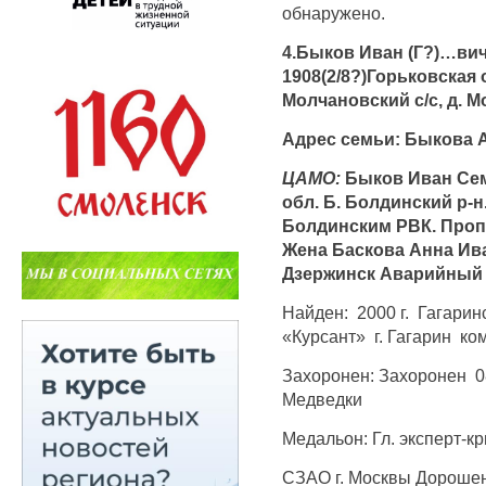
обнаружено.
4.Быков Иван (Г?)…ви
1908(2/8?)Горьковская 
Молчановский с/с, д. 
Адрес семьи: Быкова А
ЦАМО:
Быков Иван Семе
обл. Б. Болдинский р-н
Болдинским РВК. Пропал
Жена Баскова Анна Ива
Дзержинск Аварийный п
Найден: 2000 г. Гагарин
«Курсант» г. Гагарин ко
Захоронен: Захоронен 08.
Медведки
Медальон: Гл. эксперт-
СЗАО г. Москвы Дорошенк