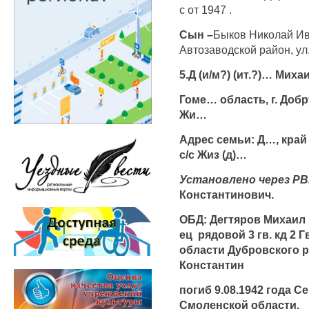
с от 1947 .
Сын –
Быков Николай Ив
Автозаводской район, ул.
5.Д (и/м?) (ит.?)… Миха
Гоме… область, г. Добр
Жи…
Адрес семьи: Д…, край
с/с Жиз (д)…
Установлено через РВ
Константинович.
ОБД: Дегтяров Михаил К
ец рядовой 3 гв. кд 2 
области Дубровского р
Константин
погиб 9.08.1942 года 
Смоленской области.