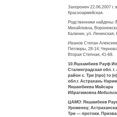
Захоронен 22.06.2007 г. в
Красноармейская.
Родственники найдены:
Михайловна, Воронежская
Калинин, ул. Ленинская, 
Иванов Степан Алексеевич
Петлюры, 28-14; Чернов
Вторая Степная, 41-68.
10.Яшхамбиев Рауф Иор (
Сталинградская обл. г
район с. Три (про) то (
обл.г. Астрахань Нарим
Якшанбиева Майсара
Ибрагимовна
Мобилиз
ЦАМО:
Якшамбеев Рауф 
Уроженец: Астраханска
Три — протоки. Призв