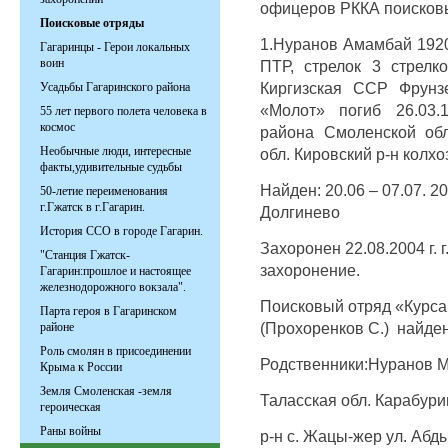
офицеров РККА поисков
Поисковые отряды
1.Нуранов Амамбай 1920
Гагаринцы - Герои локальных
воин
ПТР, стрелок 3 стрел
Киргизская ССР Фрунзе
Усадьбы Гагаринского района
«Молот» погиб 26.03.
55 лет первого полета человека в
космос
района Смоленской обл
Необычные люди, интересные
обл. Кировский р-н колх
факты,удивительные судьбы
Найден: 20.06 – 07.07. 20
50-летие переименования
г.Гжатск в г.Гагарин.
Долгинево
История ССО в городе Гагарин.
Захоронен 22.08.2004 г. 
"Станция Гжатск-
захоронение.
Гагарин:прошлое и настоящее
железнодорожного вокзала".
Поисковый отряд «Курса
Парта героя в Гагаринском
(Прохоренков С.) найде
районе
Роль смолян в присоединении
Родственники:Нуранов 
Крыма к России
Земля Смоленская -земля
Таласская обл. Карабури
героическая
Раны войны
р-н с. Жацы-жер ул. Абд