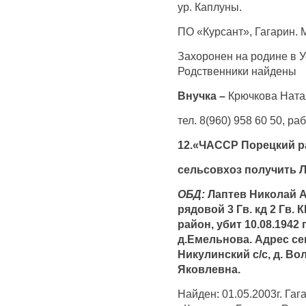
ур. Каплуны.
ПО «Курсант», Гагарин.
Захоронен на родине в У
Родственники найдены
Внучка –
Крючкова Ната
тел. 8(960) 958 60 50, ра
12.«ЧАССР Порецкий р
сельсовхоз получить 
ОБД:
Лаптев Николай Ан
рядовой 3 Гв. кд 2 Гв.
район, убит 10.08.1942
д.Емельнова. Адрес се
Никулинский с/с, д. Во
Яковлевна.
Найден: 01.05.2003г. Гаг