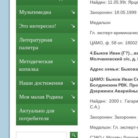
Найден: 11.05.99г. Яр
Мультимедиа
Захоронен: 18.05.1999 
Медальон
Это интересно!
Гл. эксперт-криминали
Литературная
ЦАМО, ф. 58 оп. 18002
палитра
4.Быков Иван (Г?)…ви
Молчановский с/с, д
Методическая
копилка
Адрес семьи: Быкова 
ЦАМО:
Быков Иван Се
Наши достижения
Болдинским РВК. Проп
Дзержинск Аварийный 
Моя малая Родина
Найден: 2000 г. Гагар
С.А.)
Актуально для
Захоронен: Захоронен 
потребителя
Медальон: Гл. эксперт
СЗАО г. Москвы Дорошен