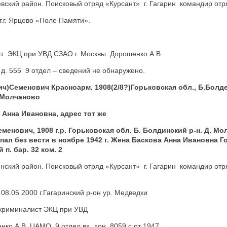
цевский район. Поисковый отряд «Курсант» г. Гагарин командир от
г.г. Ярцево «Поле Памяти».
ст ЭКЦ при УВД СЗАО г. Москвы Дорошенко А.В.
 д. 555 9 отдел – сведений не обнаружено.
ч)Семенович Красноарм. 1908(2/8?)Горьковская обл., Б.Болд
. Молчаново
Анна Ивановна, адрес тот же
менович, 1908 г.р. Горьковская обл. Б. Болдинский р-н. Д. Мо
ал без вести в ноябре 1942 г. Жена Баскова Анна Ивановна Го
п. бар. 32 ком. 2
инский район. Поисковый отряд «Курсант» г. Гагарин командир от
08.05.2000 г.Гагаринский р-он ур. Медведки
-криминалист ЭКЦ при УВД
ко А.В. ЦАМО, 9 отдел вх. дон. 8059 с от 1947 .