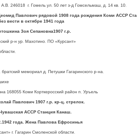
А.В. 246018 г. Гомель ул. 50 лет з-д Гомсельмаш, д. 14 кв. 10.
еомид Павлович рядовой 1908 года рождения Коми АССР Ста
ез вести в октябре 1941 года
тошкина Зоя Сепановна1907 г.р.
нский р-н ур. Махотино. ПО «Курсант»
области.
. братский мемориал д. Петушки Гагаринского р-на.
шихе
на 168055 Коми Корткеросский район п. Уръель
олай Павлович 1907 г.р. кр-ц. стрелок.
Чувашская АССР Станция Канаш.
2.1942 года. Жена Павлова Ефросинья
ант» г. Гагарин Смоленской области.