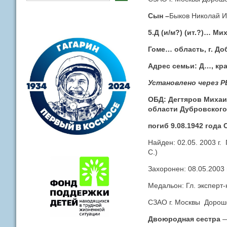
Сын –
Быков Николай Ив
5.Д (и/м?) (ит.?)… Ми
Гоме… область, г. До
Адрес семьи: Д…, кра
Установлено через Р
ОБД: Дегтяров Михаил
области Дубровского
погиб 9.08.1942 года
Найден: 02.05. 2003 г
С.)
Захоронен: 08.05.2003 
Медальон: Гл. эксперт
СЗАО г. Москвы Дороше
Двоюродная сестра
—