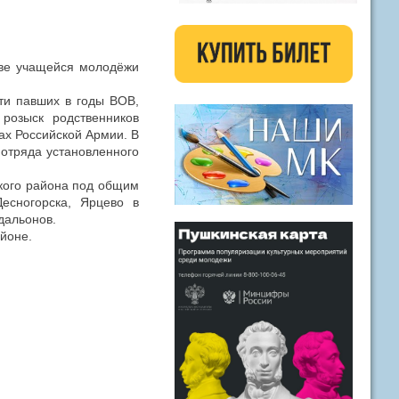
иве учащейся молодёжи
ти павших в годы ВОВ,
 розыск родственников
ах Российской Армии. В
отряда установленного
кого района под общим
есногорска, Ярцево в
едальонов.
айоне.