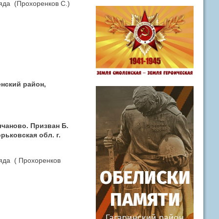
ряда (Прохоренков С.)
енский район,
лчаново. Призван Б.
рьковская обл. г.
ряда ( Прохоренков