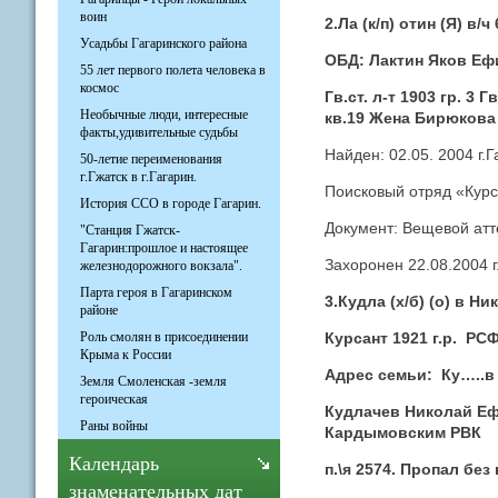
воин
2.Ла (к/п) отин (Я) в/
Усадьбы Гагаринского района
ОБД: Лактин Яков Еф
55 лет первого полета человека в
космос
Гв.ст. л-т 1903 гр. 3 
Необычные люди, интересные
кв.19 Жена Бирюкова
факты,удивительные судьбы
Найден: 02.05. 2004 г.
50-летие переименования
г.Гжатск в г.Гагарин.
Поисковый отряд «Курс
История ССО в городе Гагарин.
Документ: Вещевой атте
"Станция Гжатск-
Гагарин:прошлое и настоящее
Захоронен 22.08.2004 
железнодорожного вокзала".
Парта героя в Гагаринском
3.Кудла (х/б) (о) в 
районе
Курсант 1921 г.р. РСФ
Роль смолян в присоединении
Крыма к России
Адрес семьи: Ку…..в 
Земля Смоленская -земля
героическая
Кудлачев Николай Ефи
Раны войны
Кардымовским РВК
Календарь
п.\я 2574. Пропал без
знаменательных дат