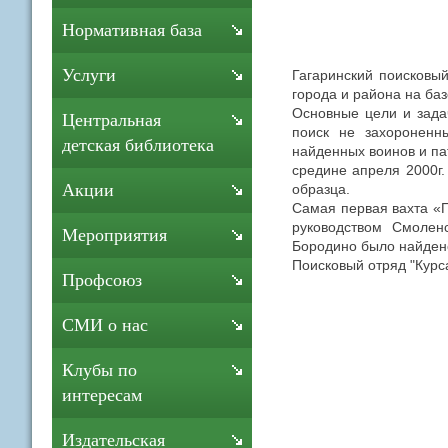
Нормативная база
Услуги
Гагаринский поисковы
города и района на ба
Основные цели и зада
Центральная
поиск не захороненны
детская библиотека
найденных воинов и па
средине апреля 2000г
Акции
образца.
Самая первая вахта «
руководством Смолен
Мероприятия
Бородино было найдено
Поисковый отряд "Курс
Профсоюз
СМИ о нас
Клубы по
интересам
Издательская