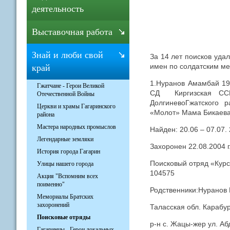
деятельность
Выставочная работа
Знай и люби свой
За 14 лет поисков уда
имен по солдатским м
край
1.Нуранов Амамбай 192
Гжатчане - Герои Великой
СД Киргизская ССР 
Отечественной Войны
ДолгиневоГжатского 
Церкви и храмы Гагаринского
«Молот» Мама Бикаева
района
Мастера народных промыслов
Найден: 20.06 – 07.07.
Легендарные земляки
Захоронен 22.08.2004 г
История города Гагарин
Поисковый отряд «Курс
Улицы нашего города
104575
Акция "Вспомним всех
поименно"
Родственники:Нуранов
Мемориалы Братских
захоронений
Таласская обл. Карабу
Поисковые отряды
р-н с. Жацы-жер ул. А
Гагаринцы - Герои локальных