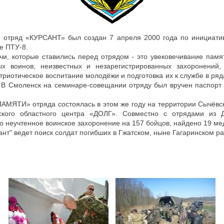
й отряд «КУРСАНТ» был создан 7 апреля 2000 года по инициат
зе ПТУ-8.
чи, которые ставились перед отрядом - это увековечивание памя
х воинов, неизвестных и незарегистрированных захоронений,
триотическое воспитание молодёжи и подготовка их к службе в ряд
. В Смоленск на семинаре-совещании отряду был вручен паспорт 
ПАМЯТИ» отряда состоялась в этом же году на территории Сычёвс
ского областного центра «ДОЛГ». Совместно с отрядами из Д
 неучтенное воинское захоронение на 157 бойцов, найдено 19 м
ант" ведет поиск солдат погибших в Гжатском, ныне Гагаринском р