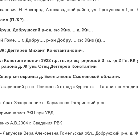
анович, Н. Новгород, Автозаводской район, ул. Прыгунова д.1, кв. 
хаил (П./К?)…
бруш, Добрушский р-он, с/с Жиз…, д. Жи…
й Гоме…, г. Добру…, р-он Добру…, с/с Жиз (д)…
ВК:
Дегтярев Михаил Константинович.
 Константинович 1922 г.р. гв. кр-ец рядовой 3 гв. кд 2 Гв. К
 района д. Жгунь Отец Дегтярев Константин
 Северная окраина д. Емельяново Смоленской области.
. Гагаринский р-он. Поисковый отряд «Курсант» г. Гагарин команди
г. брат. Захоронение с. Карманово Гагаринский р-он.
-криминалист ЭКЦ при УВД
нко А.В.2004 г. Сведения РВК
 Лапунова Вера Алексеевна Гомельская обл., Добружский р-н, д. 