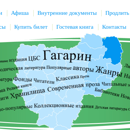
и
Афиша
Внутренние документы
Продлить
сы
Купить билет
Гостевая книга
Контакты