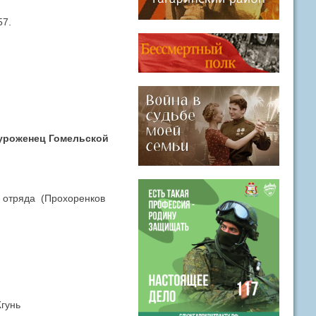
57.
К уроженец Гомельской
р отряда (Прохоренков
Жгунь