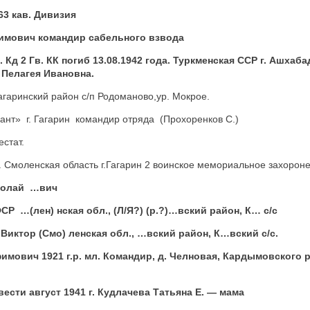
ч 63 кав. Дивизия
имович командир сабельного взвода
Гв. Кд 2 Гв. КК погиб 13.08.1942 года. Туркменская ССР г. Ашхаба
 Пелагея Ивановна.
Гагаринский район с/п Родоманово,ур. Мокрое.
ант» г. Гагарин командир отряда (Прохоренков С.)
стат.
г. Смоленская область г.Гагарин 2 воинское мемориальное захорон
Николай …вич
СР …(лен) нская обл., (Л/Я?) (р.?)…вский район, К… с/с
Виктор (Смо) ленская обл., …вский район, К…вский с/с.
мович 1921 г.р. мл. Командир, д. Челновая, Кардымовского 
 вести август 1941 г. Кудлачева Татьяна Е. — мама