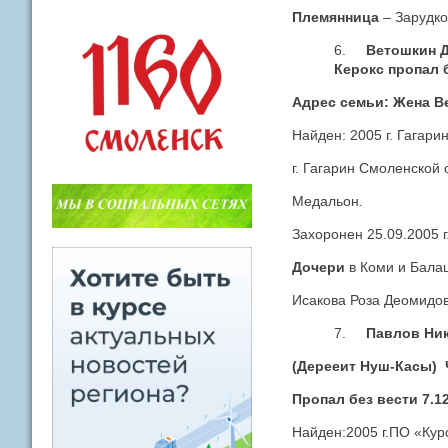
Племянница
– Зарудко 
6.
Ветошкин Д
Керокс пропал б
Адрес семьи: Жена Ве
Найден: 2005 г. Гагари
г. Гагарин Смоленской 
Медальон.
Захоронен 25.09.2005 г
Дочери
в Коми и Бала
Исакова Роза Деомидов
7.
Павлов Ник
(Дерееит Нуш-Касы) 
Пропал без вести 7.1
Найден:2005 г.ПО «Курс