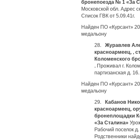
бронепоезда № 1 «За 
Московской обл. Адрес с
Список ГВК от 5.09.41г.
Найден ПО «Курсант» 20 
медальону
28.
Журавлев Але
красноармеец, , 
Коломенского бро
.
Проживал г. Колом
партизанская д. 16.
Найден ПО «Курсант» 20 
медальону
29.
Кабанов Нико
красноармеец, ор
бронеплощадки К
«За Сталина»
Урож
Рабочий поселок д. 1
Родственники найд