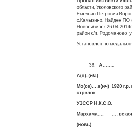
Пропал без вести июль
области, Уколовского ра
Емельян Петрович Ворон
с.Камызино. Найден ПО 
Новосибирск 26.04.2014
район с/п. Родоманово у
Установлен по медальону
38.
А…….,
А(п)..(и/а)
Мо(се)….в(ич) 19
стрелок
УЗССР Н.К.С.О.
Мархама…. …. вская
(новь)