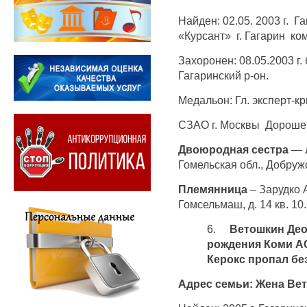
Найден: 02.05. 2003 г. Г
«Курсант» г. Гагарин ко
Захоронен: 08.05.2003 г.
Гагаринский р-он.
Медальон: Гл. эксперт-
СЗАО г. Москвы Дорошен
Двоюродная сестра
— Л
Гомельская обл., Добружс
Племянница
– Зарудко А
Гомсельмаш, д. 14 кв. 10.
6.
Ветошкин Део
рождения Коми А
Керокс пропал без
Адрес семьи: Жена Вет