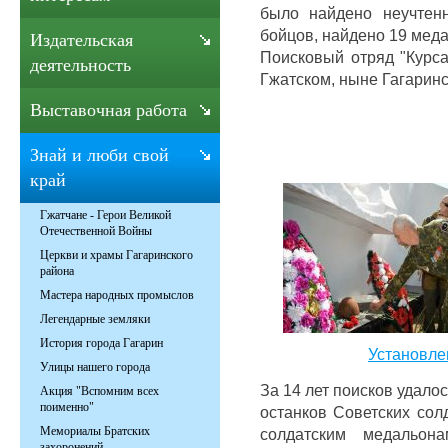
было найдено неучтен
бойцов, найдено 19 мед
Издательская
Поисковый отряд "Курса
деятельность
Гжатском, ныне Гагарин
Выставочная работа
Знай и люби свой
край
Гжатчане - Герои Великой
Отечественной Войны
Церкви и храмы Гагаринского
района
Мастера народных промыслов
Легендарные земляки
История города Гагарин
Установле
Улицы нашего города
За 14 лет поисков удало
Акция "Вспомним всех
поименно"
останков Советских сол
Мемориалы Братских
солдатским медальо
захоронений