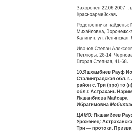
Захоронен 22.06.2007 г. в
Красноармейская.
Родственники найдены:
Михайловна, Воронежская
Калинин, ул. Ленинская, 
Иванов Степан Алексеевич
Петлюры, 28-14; Чернов
Вторая Степная, 41-68.
10.Яшхамбиев Рауф Иор (
Сталинградская обл. г
район с. Три (про) то (
обл.г. Астрахань Нарим
Якшанбиева Майсара
Ибрагимовна
Мобилиз
ЦАМО:
Якшамбеев Рауф 
Уроженец: Астраханска
Три — протоки. Призв