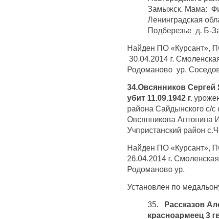
Замыжск. Мама: Ф
Ленинградская обла
Подберезье д. Б-З
Найден ПО «Курсант», П
30.04.2014 г. Смоленска
Родоманово ур. Соседов
34.Овсянников Сергей 
убит 11.09.1942 г.
урожен
района Сайдынского с/с 
Овсянникова Антонина И
Учпристанский район с.
Найден ПО «Курсант», 
26.04.2014 г. Смоленска
Родоманово ур.
Установлен по медальону
35.
Рассказов Але
красноармеец 3 гв.