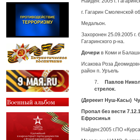
Найден: 2005 г. Гагаринс
г. Гагарин Смоленской об
Медальон.
Захоронен 25.09.2005 г.
Гагаринского р-на.
Дочери
в Коми и Балаш
Исакова Роза Деомидовн
район п. Уръель
7.
Павлов Никола
стрелок.
(Дерееит Нуш-Касы) Ч
Пропал без вести 7.12.
Ефросинья
Найден:2005 г.ПО «Курса