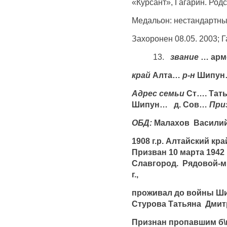
«Курсант», Гагарин. Род
Медальон: нестандартн
Захоронен 08.05. 2003; Г
13.
звание
… арм
край
Алта…
р-н
Шипу
Адрес семьи
Ст…. Тать
Шипун… д. Сов…
При
ОБД:
Малахов Васили
1908 г.р. Алтайский кр
Призван 10 марта 1942 
Славгород. Рядовой-м
г.,
проживал до войны Ши
Стурова Татьяна Дмитр
Признан пропавшим б\в 