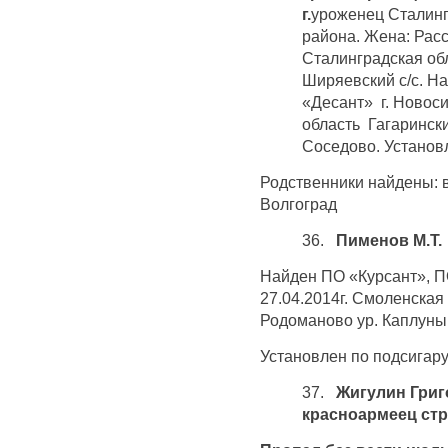
г.
уроженец Сталинг
района. Жена: Рас
Сталинградская обл
Ширяевский с/с. Н
«Десант» г. Новоси
область Гагаринск
Соседово. Установл
Родственники найдены: в
Волгоград
36.
Пименов М.Т.
Найден ПО «Курсант», 
27.04.2014г. Смоленская
Родоманово ур. Каплуны
Установлен по подсигару
37.
Жигулин Григ
красноармеец ст