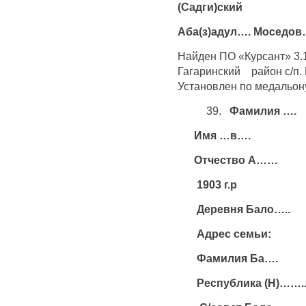
(Садги)ский
Аба(з)адул…. Моседо
Найден ПО «Курсант» 3.
Гагаринский район с/п.
Установлен по медальону
39.
Фамилия ….
Имя …в….
Отчество А……
1903 г.р
Деревня Бало…..
Адрес семьи:
Фамилия Ба….
Республика (Н)……..