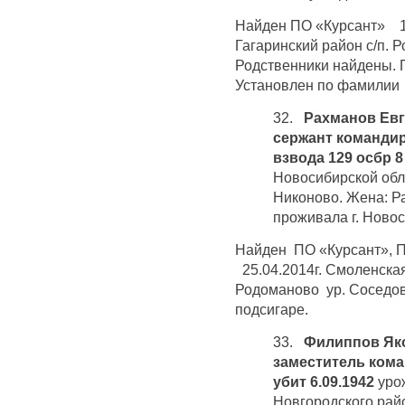
Найден ПО «Курсант» 10
Гагаринский район с/п. 
Родственники найдены. 
Установлен по фамилии 
32.
Рахманов Ев
сержант командир
взвода 129 осбр 8 
Новосибирской обл
Никоново. Жена: 
проживала г. Ново
Найден ПО «Курсант», 
25.04.2014г. Смоленская
Родоманово ур. Соседов
подсигаре.
33.
Филиппов Яко
заместитель коман
убит 6.09.1942
уро
Новгородского рай