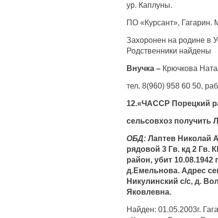
ур. Каплуны.
ПО «Курсант», Гагарин.
Захоронен на родине в У
Родственники найдены
Внучка –
Крючкова Ната
тел. 8(960) 958 60 50, ра
12.«ЧАССР Порецкий р
сельсовхоз получить 
ОБД:
Лаптев Николай Ан
рядовой 3 Гв. кд 2 Гв.
район, убит 10.08.1942
д.Емельнова. Адрес се
Никулинский с/с, д. Во
Яковлевна.
Найден: 01.05.2003г. Гаг