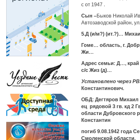
с от 1947 .
Сын –
Быков Николай Ив
Автозаводской район, ул.
5.Д (и/м?) (ит.?)… Миха
Гоме… область, г. Добр
Жи…
Адрес семьи: Д…, край
с/с Жиз (д)…
Установлено через РВ
Константинович.
ОБД: Дегтяров Михаил К
ец рядовой 3 гв. кд 2 
области Дубровского р
Константин
погиб 9.08.1942 года 
Смоленской области.