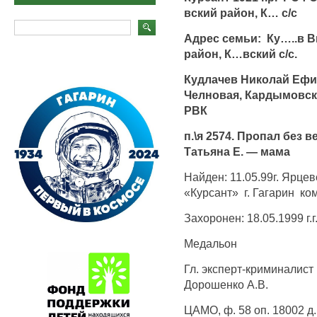
вский район, К… с/с
Адрес семьи: Ку…..в В
район, К…вский с/с.
Кудлачев Николай Ефимо
Челновая, Кардымовск
РВК
п.\я 2574. Пропал без в
Татьяна Е. — мама
Найден: 11.05.99г. Ярце
«Курсант» г. Гагарин ко
Захоронен: 18.05.1999 г.
Медальон
Гл. эксперт-криминалис
Дорошенко А.В.
ЦАМО, ф. 58 оп. 18002 д.