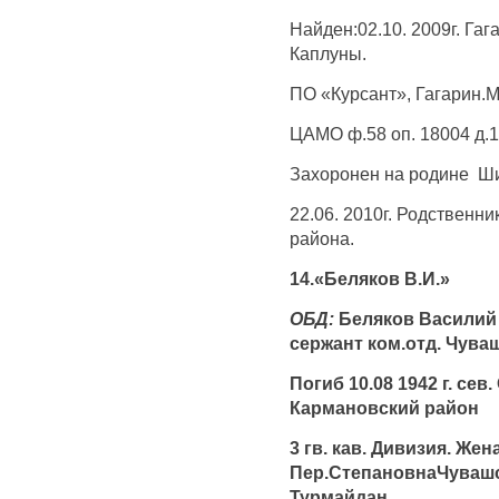
Найден:02.10. 2009г. Гаг
Каплуны.
ПО «Курсант», Гагарин.
ЦАМО ф.58 оп. 18004 д.1
Захоронен на родине Ши
22.06. 2010г. Родственни
района.
14.«Беляков В.И.»
ОБД:
Беляков Василий 
сержант ком.отд. Чува
Погиб 10.08 1942 г. сев
Кармановский район
3 гв. кав. Дивизия. Же
Пер.СтепановнаЧувашс
Турмайдан