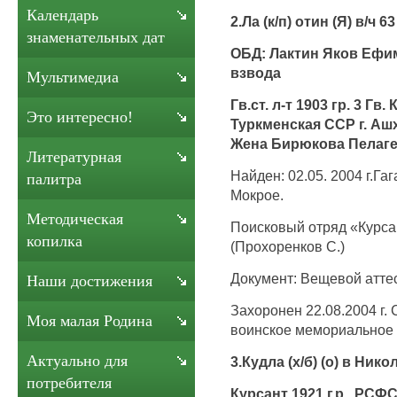
Календарь
2.Ла (к/п) отин (Я) в/ч 6
знаменательных дат
ОБД: Лактин Яков Ефи
взвода
Мультимедиа
Гв.ст. л-т 1903 гр. 3 Гв.
Это интересно!
Туркменская ССР г. Ашх
Жена Бирюкова Пелаге
Литературная
Найден: 02.05. 2004 г.Га
палитра
Мокрое.
Методическая
Поисковый отряд «Курса
копилка
(Прохоренков С.)
Документ: Вещевой аттес
Наши достижения
Захоронен 22.08.2004 г. 
Моя малая Родина
воинское мемориальное 
Актуально для
3.Кудла (х/б) (о) в Ни
потребителя
Курсант 1921 г.р. РСФС