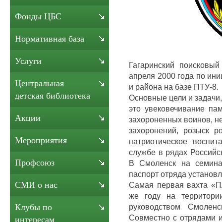
Фонды ЦБС
Нормативная база
Услуги
Гагаринский поисковы
апреля 2000 года по ин
Центральная
и района на базе ПТУ-8.
детская библиотека
Основные цели и задачи,
это увековечивание па
Акции
захороненных воинов, н
захоронений, розыск р
Мероприятия
патриотическое воспит
службе в рядах Российс
Профсоюз
В Смоленск на семина
паспорт отряда установ
СМИ о нас
Самая первая вахта «П
же году на территори
руководством Смоленс
Клубы по
Совместно с отрядами и
интересам