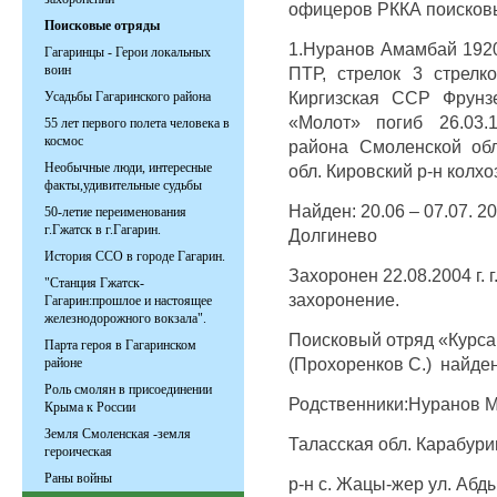
офицеров РККА поисков
Поисковые отряды
1.Нуранов Амамбай 1920
Гагаринцы - Герои локальных
воин
ПТР, стрелок 3 стрел
Киргизская ССР Фрунзе
Усадьбы Гагаринского района
«Молот» погиб 26.03.
55 лет первого полета человека в
космос
района Смоленской обл
Необычные люди, интересные
обл. Кировский р-н колх
факты,удивительные судьбы
Найден: 20.06 – 07.07. 20
50-летие переименования
г.Гжатск в г.Гагарин.
Долгинево
История ССО в городе Гагарин.
Захоронен 22.08.2004 г. 
"Станция Гжатск-
захоронение.
Гагарин:прошлое и настоящее
железнодорожного вокзала".
Поисковый отряд «Курса
Парта героя в Гагаринском
(Прохоренков С.) найде
районе
Роль смолян в присоединении
Родственники:Нуранов 
Крыма к России
Земля Смоленская -земля
Таласская обл. Карабури
героическая
Раны войны
р-н с. Жацы-жер ул. Абд