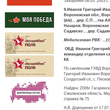
Захоронен 08.05. 2003 с.
9.Иванов Григорий Иван
Воронежская обл., Воро
(в/к)… дер. С.П….тка
Ад
Назаров. Воронежская 
Садавско… дер. Сада
Мобилизован РВК:
…(т
ОБД: Иванов Григорий 
командир отделения саб
КК
По сведениям ГУВД Вор
Григорий Иванович Ворон
Солдатский с/с, с. Песко
Найден: 2006г. Гагаринск
Смоленская область. Мед
справка № 75
А.В. Дорошенко от 17.07.