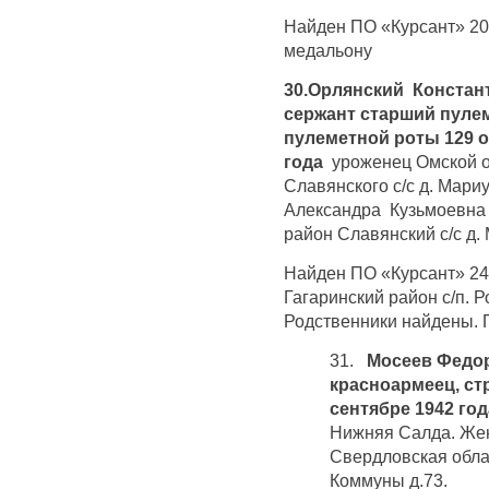
Найден ПО «Курсант» 20 
медальону
30.Орлянский Констант
сержант старший пуле
пулеметной роты 129 ос
года
уроженец Омской о
Славянского с/с д. Мари
Александра Кузьмоевна 
район Славянский с/с д.
Найден ПО «Курсант» 24.
Гагаринский район с/п. 
Родственники найдены. 
31.
Мосеев Федор
красноармеец, ст
сентябре 1942 го
Нижняя Салда. Же
Свердловская обла
Коммуны д.73.