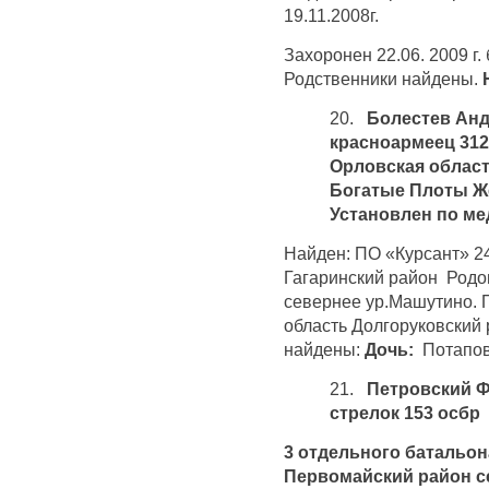
19.11.2008г.
Захоронен 22.06. 2009 г. 
Родственники найдены.
20.
Болестев Андр
красноармеец 312
Орловская област
Богатые Плоты Ж
Установлен по м
Найден: ПО «Курсант» 24
Гагаринский район Родо
севернее ур.Машутино. 
область Долгоруковский
найдены:
Дочь:
Потапо
21.
Петровский Фе
стрелок 153 осбр
3 отдельного батальо
Первомайский район с