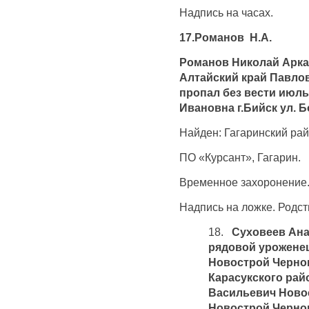
Надпись на часах.
17.Романов Н.А.
Романов Николай Аркад
Алтайский край Павло
пропал без вести июль
Ивановна г.Бийск ул. Б
Найден: Гагаринский рай
ПО «Курсант», Гагарин.
Временное захоронение
Надпись на ложке. Родст
18.
Суховеев Анат
рядовой урожене
Новострой Чернок
Карасукского рай
Васильевич Ново
Новострой Чернок