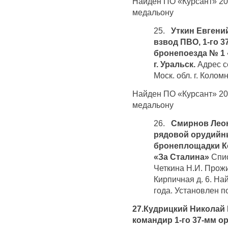
Найден ПО «Курсант» 20 
медальону
25.
Уткин Евгений
взвод ПВО, 1-го 
бронепоезда № 1 
г. Уральск.
Адрес с
Моск. обл. г. Колом
Найден ПО «Курсант» 20 
медальону
26.
Смирнов Леон
рядовой орудийны
бронеплощадки К
«За Сталина»
Спис
Четкина Н.И. Прож
Кирпичная д. 6. На
года. Установлен п
27.Кудрицкий Николай П
командир 1-го 37-мм 