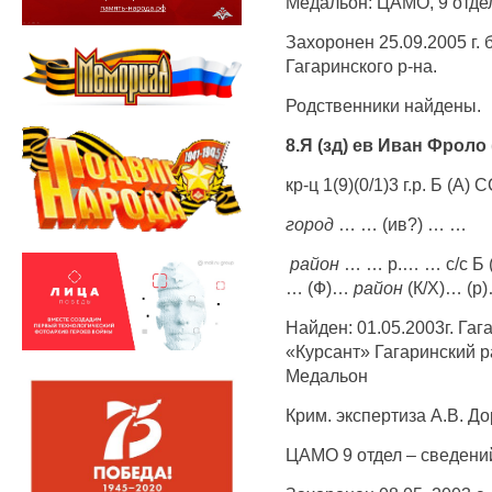
Медальон: ЦАМО, 9 отдел
Захоронен 25.09.2005 г.
Гагаринского р-на.
Родственники найдены.
8.Я (зд) ев Иван Фроло 
кр-ц 1(9)(0/1)3 г.р. Б (А) 
город
… … (ив?) … …
район
… … р.… … с/с Б 
… (Ф)…
район
(К/Х)… (р)…
Найден: 01.05.2003г. Гаг
«Курсант» Гагаринский р
Медальон
Крим. экспертиза А.В. До
ЦАМО 9 отдел – сведений