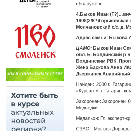
обнаружено.
4.Быков Иван (Г?)…ви
1908(2/8?)Горьковская 
Молчановский с/с, д. 
Адрес семьи: Быкова А
ЦАМО:
Быков Иван Семе
обл. Б. Болдинский р-н
Болдинским РВК. Пропал
Жена Баскова Анна Ива
Дзержинск Аварийный п
Найден: 2000 г. Гагарин
«Курсант» г. Гагарин ко
Захоронен: Захоронен 08.
Медведки
Медальон: Гл. эксперт-
СЗАО г. Москвы Дорошенк