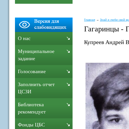
Главная
Знай и люби свой к
Гагаринцы - 
О нас
Купреев Андрей 
Муниципальное
задание
Голосование
Заполнить отчет
ЦСЗИ
Библиотека
рекомендует
Фонды ЦБС