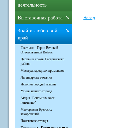
деятельность
Выставочная работа
Назад
Знай и люби свой
край
Гжатчане - Герои Великой
Отечественной Войны
Церкви и храмы Гагаринского
района
Мастера народных промыслов
Легендарные земляки
История города Гагарин
Улицы нашего города
Акция "Вспомним всех
поименно"
Мемориалы Братских
захоронений
Поисковые отряды
Гагаринцы - Герои локальных