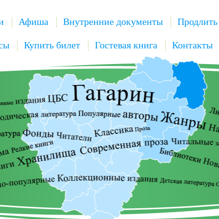
и
Афиша
Внутренние документы
Продлить
сы
Купить билет
Гостевая книга
Контакты