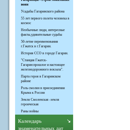
воин
Усадьбы Гагаринского района
55 лет первого полета человека в
космос
Необычные люди, интересные
факты,удивительные судьбы
50-летие переименования
г.Гжатск в г.Гагарин.
История ССО в городе Гагарин.
"Станция Гжатск-
Гагарин:прошлое и настоящее
железнодорожного вокзала".
Парта героя в Гагаринском
районе
Роль смолян в присоединении
Крыма к России
Земля Смоленская -земля
героическая
Раны войны
Календарь
знаменательных дат