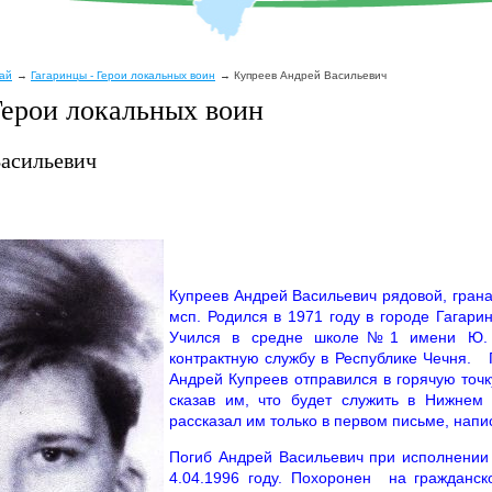
рай
Гагаринцы - Герои локальных воин
Купреев Андрей Васильевич
Герои локальных воин
Васильевич
Купреев Андрей Васильевич рядовой, грана
мсп. Родился в 1971 году в городе Гагари
Учился в средне школе№1 имени Ю. 
контрактную службу в Республике Чечня. 
Андрей Купреев отправился в горячую точк
сказав им, что будет служить в Нижнем
рассказал им только в первом письме, нап
Погиб Андрей Васильевич при исполнении
4.04.1996 году. Похоронен на гражданс