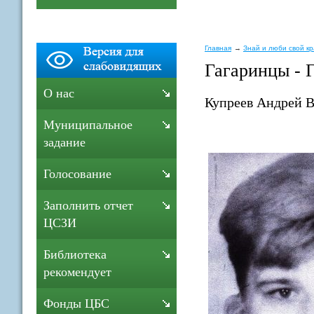
Главная
Знай и люби свой к
Гагаринцы - 
О нас
Купреев Андрей 
Муниципальное
задание
Голосование
Заполнить отчет
ЦСЗИ
Библиотека
рекомендует
Фонды ЦБС