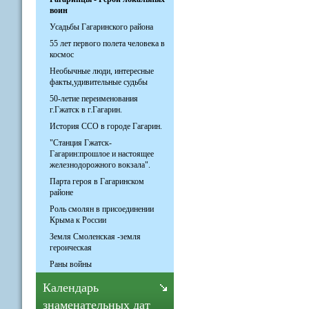
воин
Усадьбы Гагаринского района
55 лет первого полета человека в
космос
Необычные люди, интересные
факты,удивительные судьбы
50-летие переименования
г.Гжатск в г.Гагарин.
История ССО в городе Гагарин.
"Станция Гжатск-
Гагарин:прошлое и настоящее
железнодорожного вокзала".
Парта героя в Гагаринском
районе
Роль смолян в присоединении
Крыма к России
Земля Смоленская -земля
героическая
Раны войны
Календарь
знаменательных дат