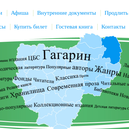
и
Афиша
Внутренние документы
Продлить
сы
Купить билет
Гостевая книга
Контакты