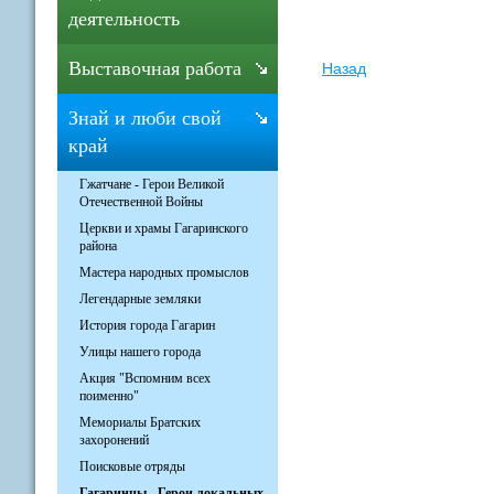
деятельность
Выставочная работа
Назад
Знай и люби свой
край
Гжатчане - Герои Великой
Отечественной Войны
Церкви и храмы Гагаринского
района
Мастера народных промыслов
Легендарные земляки
История города Гагарин
Улицы нашего города
Акция "Вспомним всех
поименно"
Мемориалы Братских
захоронений
Поисковые отряды
Гагаринцы - Герои локальных