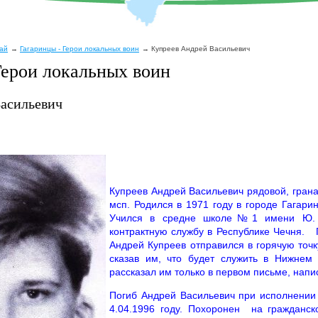
рай
Гагаринцы - Герои локальных воин
Купреев Андрей Васильевич
Герои локальных воин
Васильевич
Купреев Андрей Васильевич рядовой, грана
мсп. Родился в 1971 году в городе Гагари
Учился в средне школе№1 имени Ю. 
контрактную службу в Республике Чечня. 
Андрей Купреев отправился в горячую точк
сказав им, что будет служить в Нижнем
рассказал им только в первом письме, нап
Погиб Андрей Васильевич при исполнении
4.04.1996 году. Похоронен на гражданс