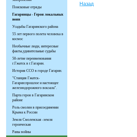
Назад
Поисковые отряды
Гагаринцы - Герои локальных
воин
Усадьбы Гагаринского района
55 лет первого полета человека в
космос
Необычные люди, интересные
факты,удивительные судьбы
50-летие переименования
г.Гжатск в г.Гагарин.
История ССО в городе Гагарин.
"Станция Гжатск-
Гагарин:прошлое и настоящее
железнодорожного вокзала".
Парта героя в Гагаринском
районе
Роль смолян в присоединении
Крыма к России
Земля Смоленская -земля
героическая
Раны войны