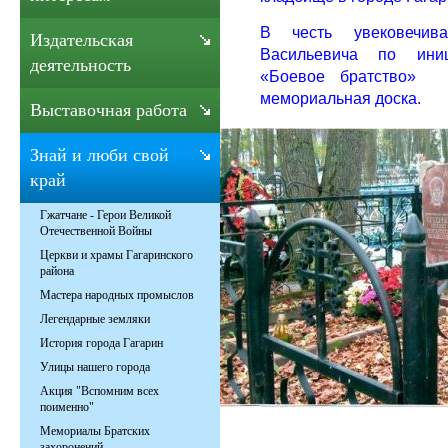
В честь увековечив
Издательская
Васильевича по иниц
деятельность
«Боевое братство»
мемориальная доска.
Выставочная работа
Знай и люби свой
край
Гжатчане - Герои Великой
Отечественной Войны
Церкви и храмы Гагаринского
района
Мастера народных промыслов
Легендарные земляки
История города Гагарин
Улицы нашего города
Акция "Вспомним всех
поименно"
Мемориалы Братских
захоронений