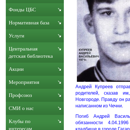
Фонды ЦБС
Нормативная база
Услуги
Центральная
детская библиотека
Акции
Мероприятия
Андрей Купреев отпра
родителей, сказав и
Профсоюз
Новгороде. Правду он ра
написанном из Чечни.
СМИ о нас
Погиб Андрей Василь
Клубы по
обязанности 4.04.1996
интересам
кладбище в городе Гагар