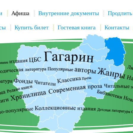
и
Афиша
Внутренние документы
Продлить
сы
Купить билет
Гостевая книга
Контакты