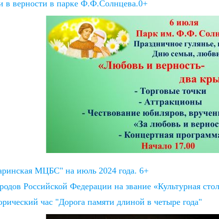
и в верности в парке Ф.Ф.Солнцева.0+
ринская МЦБС" на июль 2024 года. 6+
родов Российской Федерации на звание «Культурная стол
рический час "Дорога памяти длиной в четыре года"