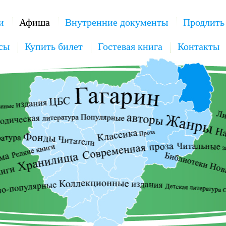
и
Афиша
Внутренние документы
Продлить
сы
Купить билет
Гостевая книга
Контакты