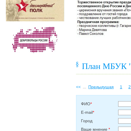
План МБУК "
<<
...
Предыдущая
1
2
ФИО
*
E-mail
*
Город
Ваше мнение
*