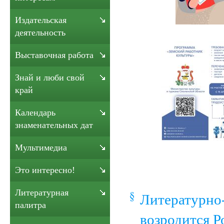
Издательская
деятельность
Выставочная работа
Знай и люби свой
край
Календарь
знаменательных дат
Мультимедиа
Это интересно!
Литературная
Литературно
палитра
возродится Р