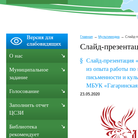
Главная
Мультимедиа
Слайд-п
Слайд-презента
О нас
Слайд-презентация 
из опыта работы по
Муниципальное
письменности и кул
задание
МБУК «Гагаринска
Голосование
23.05.2020
Заполнить отчет
ЦСЗИ
Библиотека
рекомендует