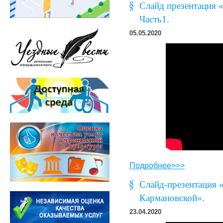
Слайд презентация 
Часть1.
05.05.2020
Подробнее>>>
Слайд-презентация 
Кармановской».
23.04.2020