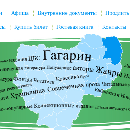
и
Афиша
Внутренние документы
Продлить
сы
Купить билет
Гостевая книга
Контакты