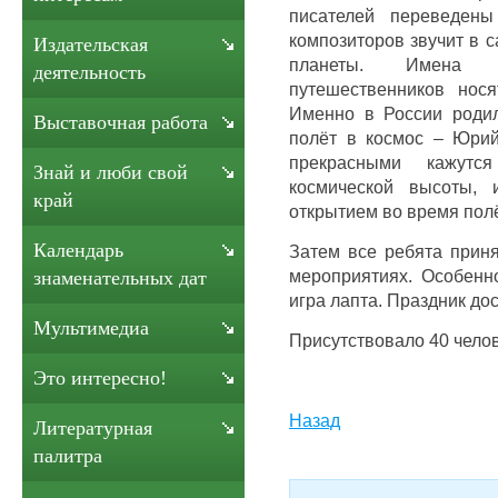
писателей переведен
композиторов звучит в 
Издательская
планеты. Имена 
деятельность
путешественников нося
Именно в России роди
Выставочная работа
полёт в космос – Юрий
прекрасными кажут
Знай и люби свой
космической высоты,
край
открытием во время полё
Календарь
Затем все ребята приня
мероприятиях. Особенн
знаменательных дат
игра лапта. Праздник до
Мультимедиа
Присутствовало 40 челов
Это интересно!
Назад
Литературная
палитра