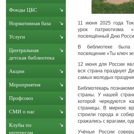
Фонды ЦБС
11 июня 2025 года Ток
Нормативная база
урок патриотизма 
посвящённый Дню Росси
Услуги
В библиотеке была 
Центральная
посвящение «Ты ключ зе
детская библиотека
12 июня для России явл
вся страна празднует Д
Акции
самых молодых праздник
Мероприятия
Библиотекарь познакоми
страны. У нашей стран
Профсоюз
которой чередуются ка
страницы. В мирное в
СМИ о нас
строили города и соби
сражались с врагами, од
Клубы по
Учёные России соверш
интересам