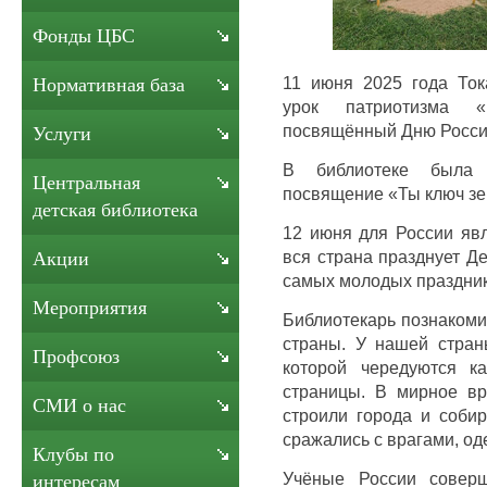
Фонды ЦБС
11 июня 2025 года Ток
Нормативная база
урок патриотизма 
посвящённый Дню Росси
Услуги
В библиотеке была 
Центральная
посвящение «Ты ключ зе
детская библиотека
12 июня для России явл
вся страна празднует Д
Акции
самых молодых праздник
Мероприятия
Библиотекарь познакоми
страны. У нашей стран
Профсоюз
которой чередуются ка
страницы. В мирное в
СМИ о нас
строили города и соби
сражались с врагами, од
Клубы по
Учёные России соверш
интересам