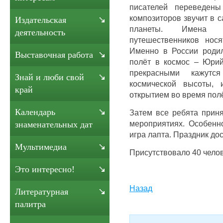
писателей переведен
композиторов звучит в 
Издательская
планеты. Имена 
деятельность
путешественников нося
Именно в России роди
Выставочная работа
полёт в космос – Юрий
прекрасными кажут
Знай и люби свой
космической высоты,
край
открытием во время полё
Календарь
Затем все ребята приня
мероприятиях. Особенн
знаменательных дат
игра лапта. Праздник до
Мультимедиа
Присутствовало 40 челов
Это интересно!
Назад
Литературная
палитра