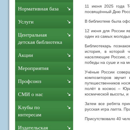
11 июня 2025 года Т
Нормативная база
посвящённый Дню Росс
В библиотеке была офо
Услуги
12 июня для России яв
Центральная
один из самых молодых
детская библиотека
Библиотекарь познако
история, в которой 
Акции
населяющие Россию, ст
победы на суше и на м
Мероприятия
Учёные России соверш
композиторов звучит
Профсоюз
путешественников нося
полёт в космос – Юр
СМИ о нас
космической высоты, и
Затем все ребята при
Клубы по
русская игра лапта. П
интересам
Присутствовало 40 чел
Издательская