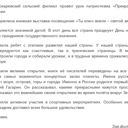
окаревский сельский филиал провёл урок патриотизма «Прекра
ии.
рмлена книжная выставка-посвящение «Ты ключ земли – святой з
ляется значимой датой. В этот день вся страна празднует День 
 праздников государственного значения.
мила ребят с этапами развития нашей страны. У нашей стран
чередуются как счастливые, так и трагические страницы. В 
роили города и собирали урожаи, а в трудные времена сражалис
оре.
или великие открытия, книги её писателей переведены на все
 в самых знаменитых концертных залах планеты. Имена русс
т моря, острова, горы и города. Именно в России родился первы
ий Гагарин. Он рассказывал, какими прекрасными кажутся про
 назвал это важнейшим своим открытием во время полёта вокруг З
няли активное участие в спортивных мероприятиях. Особенно и
раздник доставил всем большое удовольствие.
овек.
Зав.фил