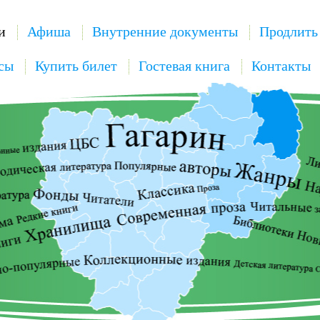
и
Афиша
Внутренние документы
Продлить
сы
Купить билет
Гостевая книга
Контакты