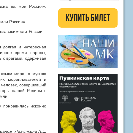
сна ты, моя Россия»,
емли Россия».
независимости России –
ы долгая и интересная
мирное время народы,
ь с врагами, одерживая
 языки мира, а музыка
ких мореплавателей и
й человек, совершивший
сторы нашей Родины с
емли.
м понравилась исконно
иалом Лазуткина Л.Е.