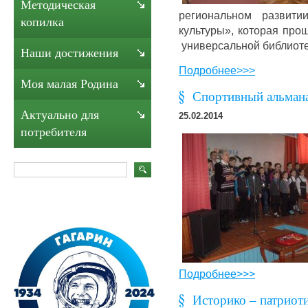
Методическая
региональном разви
копилка
культуры», которая про
универсальной библиотек
Наши достижения
Подробнее>>>
Моя малая Родина
Спортивный альмана
Актуально для
25.02.2014
потребителя
Подробнее>>>
Историко – патриоти