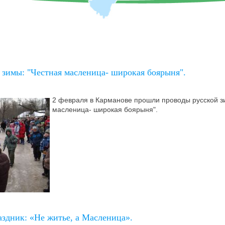
 зимы: "Честная масленица- широкая боярыня".
2 февраля в Карманове прошли проводы русской з
масленица- широкая боярыня".
здник: «Не житье, а Масленица».