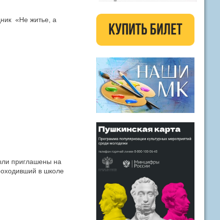
ник «Не житье, а
ыли приглашены на
роходивший в школе