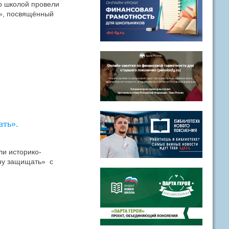
о школой провели
е», посвящённый
ать».
ли историко-
ину защищать» с