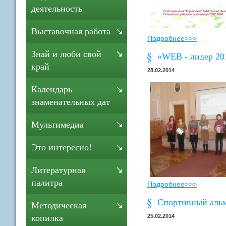
деятельность
Выставочная работа
Подробнее>>>
Знай и люби свой
«WEB - лидер 201
край
28.02.2014
Календарь
знаменательных дат
Мультимедиа
Это интересно!
Литературная
палитра
Подробнее>>>
Спортивный альм
Методическая
25.02.2014
копилка