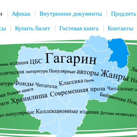
и
Афиша
Внутренние документы
Продлить
сы
Купить билет
Гостевая книга
Контакты