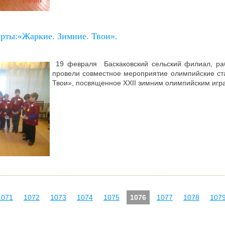
рты:«Жаркие. Зимние. Твои».
1
9 февраля Баскаковский сельский филиал, р
провели совместное мероприятие олимпийские ст
Твои», посвященное XXII зимним олимпийским игра
1071
1072
1073
1074
1075
1076
1077
1078
107