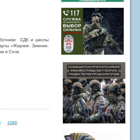
аботники СДК и школы
арты «Жаркие. Зимние.
м в Сочи.
9
1080