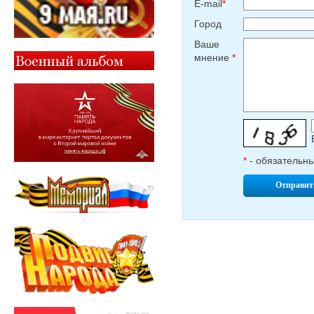
E-mail
*
Город
Ваше
мнение
*
*
- обязательн
Отправит