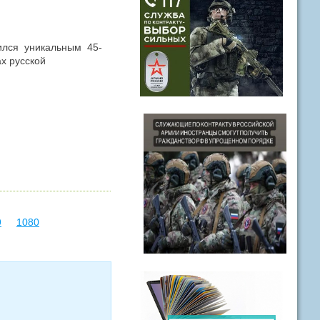
ился уникальным 45-
х русской
9
1080