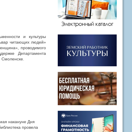
ьменности и культуры
львар читающих людей»
енщина», проводимого
ддержке Департамента
е Смоленске.
мая накануне Дня
библиотека провела