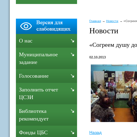
Главная
Новости
«Согрее
Новости
О нас
«Согреем душу до
Муниципальное
02.10.2013
задание
Голосование
Заполнить отчет
ЦСЗИ
Библиотека
рекомендует
Фонды ЦБС
Назад