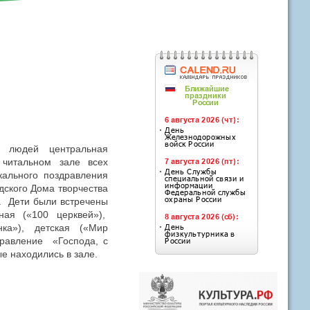
 людей центральная
читальном зале всех
ального поздравления
дского Дома творчества
. Дети были встречены
ная («100 церквей»),
нка»), детская («Мир
дравление «Господа, с
е находились в зале.