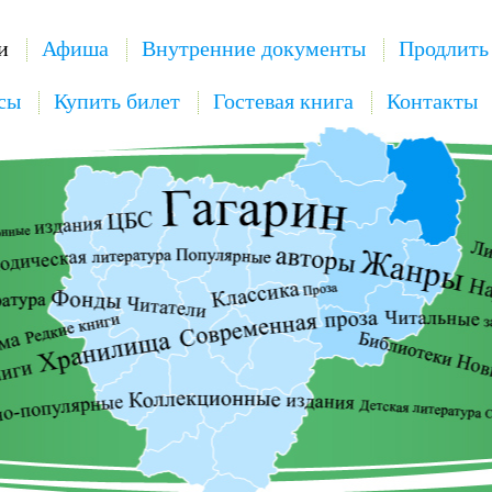
и
Афиша
Внутренние документы
Продлить
сы
Купить билет
Гостевая книга
Контакты