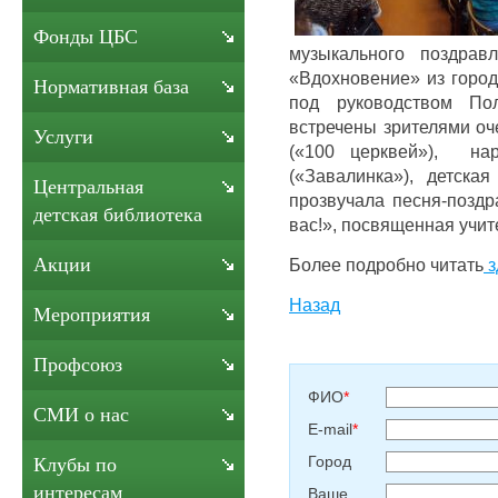
Фонды ЦБС
музыкального поздрав
«Вдохновение» из город
Нормативная база
под руководством П
встречены зрителями оч
Услуги
(«100 церквей»), нар
(«Завалинка»), детска
Центральная
прозвучала песня-поздр
детская библиотека
вас!», посвященная учит
Акции
Более подробно читать
з
Назад
Мероприятия
Профсоюз
ФИО
*
СМИ о нас
E-mail
*
Город
Клубы по
интересам
Ваше