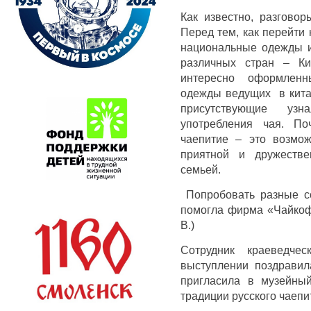
Как известно, разговор
Перед тем, как перейти
национальные одежды и
различных стран – Ки
интересно оформленн
одежды ведущих в китай
присутствующие уз
употребления чая. По
чаепитие – это возмо
приятной и дружестве
семьей.
Попробовать разные со
помогла фирма «Чайкоф»
В.)
Сотрудник краеведчес
выступлении поздрави
пригласила в музейны
традиции русского чаепи