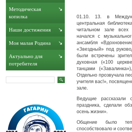
Методическая
копилка
01.10. 13. в Между
центральная библиотек
читальном зале всех
Наши достижения
начался с музыкально
ансамбля «Вдохновение
Моя малая Родина
«Звездный» под руков
были встречены зрител
Актуально для
духовная («100 церкв
потребителя
танцами («Завалинка»)
Отдельно прозвучала пе
учителя вас!», посвящен
зале.
Ведущие рассказали о
праздника, сделали об
осень жизни».
Общение было те
способствовало и соотв