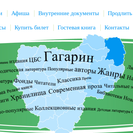
и
Афиша
Внутренние документы
Продлить
сы
Купить билет
Гостевая книга
Контакты