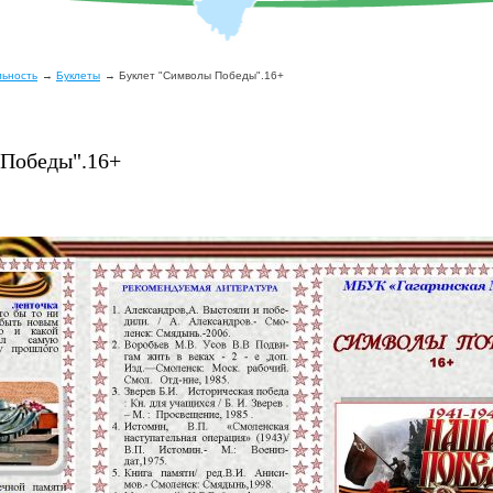
льность
Буклеты
Буклет "Символы Победы".16+
 Победы".16+