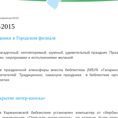
оприятия-2015
-2015
дники в Городском филиале
загадочный, неповторимый, шумный, удивительный праздник. Праз
ми, сюрпризами и исполнениями желаний.
ие праздничной атмосферы внесла библиотека (МБУК «Гагарин
итателей. Традиционно, накануне праздника в библиотеке орг
иятия.
крытие интер-киоска»
 в Кармановской библиотеке установлен компьютер от сберб
ь презентация «Открытие интер-киоска», на которую были при