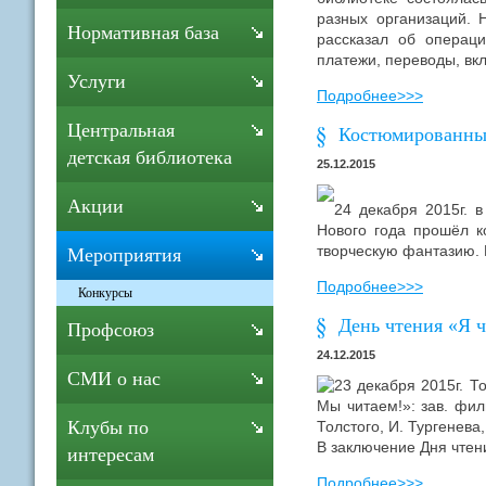
разных организаций. 
Нормативная база
рассказал об операц
платежи, переводы, вк
Услуги
Подробнее>>>
Центральная
Костюмированный
детская библиотека
25.12.2015
Акции
24 декабря 2015г. 
Нового года прошёл к
творческую фантазию. 
Мероприятия
Подробнее>>>
Конкурсы
День чтения «Я 
Профсоюз
24.12.2015
СМИ о нас
23 декабря 2015г. Т
Мы читаем!»: зав. фил
Клубы по
Толстого, И. Тургенев
В заключение Дня чтен
интересам
Подробнее>>>