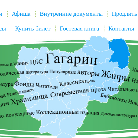
и
Афиша
Внутренние документы
Продлить
сы
Купить билет
Гостевая книга
Контакты