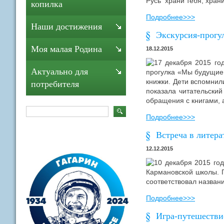
Русь храни тебя, храни
копилка
Подробнее>>>
Наши достижения
Экскурсия-прогу
Моя малая Родина
18.12.2015
17 декабря 2015 год
Актуально для
прогулка «Мы будущие 
книжки. Дети вспомнили
потребителя
показала читательский
обращения с книгами, а
Подробнее>>>
Встреча в литер
12.12.2015
10 декабря 2015 го
Кармановской школы. П
соответствовал назван
Подробнее>>>
Игра-путешестви