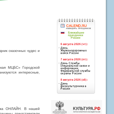
дник сказочных чудес и
ская МЦБС» Городской
анизуются интересные,
анка ОНЛАЙН. В нашей
глашены представители