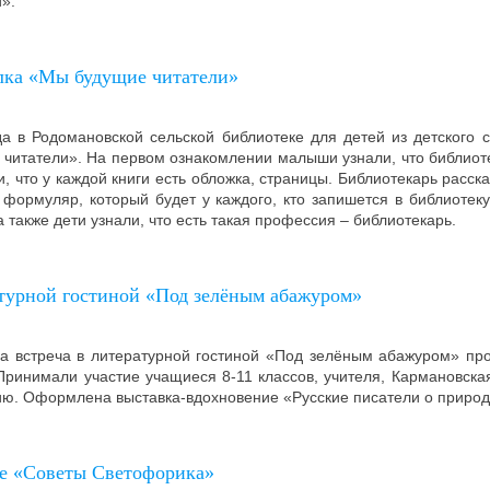
».
лка «Мы будущие читатели»
а в Родомановской сельской библиотеке для детей из детского 
читатели». На первом ознакомлении малыши узнали, что библиотек
, что у каждой книги есть обложка, страницы. Библиотекарь расск
 формуляр, который будет у каждого, кто запишется в библиотек
 также дети узнали, что есть такая профессия – библиотекарь.
атурной гостиной «Под зелёным абажуром»
да встреча в литературной гостиной «Под зелёным абажуром» про
ринимали участие учащиеся 8-11 классов, учителя, Кармановска
ию. Оформлена выставка-вдохновение «Русские писатели о природ
е «Советы Светофорика»