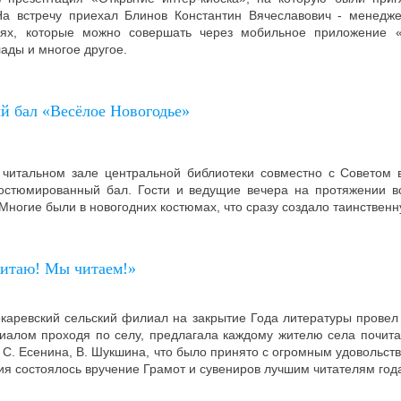
На встречу приехал Блинов Константин Вячеславович - менедж
иях, которые можно совершать через мобильное приложение
лады и многое другое.
 бал «Весёлое Новогодье»
в читальном зале центральной библиотеки совместно с Советом 
остюмированный бал. Гости и ведущие вечера на протяжении в
Многие были в новогодних костюмах, что сразу создало таинствен
читаю! Мы читаем!»
окаревский сельский филиал на закрытие Года литературы провел
иалом проходя по селу, предлагала каждому жителю села почитат
а, С. Есенина, В. Шукшина, что было принято с огромным удовольс
ия состоялось вручение Грамот и сувениров лучшим читателям год