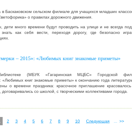
а в Баскаковском сельском филиале для учащихся младших классо
Светофорика» о правилах дорожного движения.
, дети много времени будут проводить на улице и не всегда по
знать как себя вести, переходя дорогу, где безопасно игра
циях.
мерки – 2015»: «Любимых книг знакомые приметы»
иблиотеке (МБУК «Гагаринская МЦБС» Городской фил
: «Любимых книг знакомые приметы» к окончанию года литературы
ны о времени праздника: красочное приглашение красовалось 
, договаривались со школой, с творческими коллективами города.
1
2
3
4
5
6
7
8
9
10
Следующая
...
>>