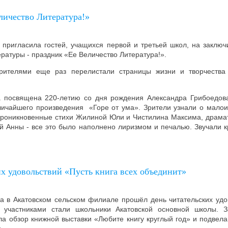
личество Литература!»
 пригласила гостей, учащихся первой и третьей школ, на заключ
ратуры - праздник «Ее Величество Литература!».
рителями еще раз перелистали страницы жизни и творчества 
 посвящена 220-летию со дня рождения Александра Грибоедова
личайшего произведения «Горе от ума». Зрители узнали о малоиз
 Проникновенные стихи Жилиной Юли и Чистилина Максима, драма
й Анны - все это было наполнено лиризмом и печалью. Звучали к
их удовольствий «Пусть книга всех объединит»
а в Акатовском сельском филиале прошёл день читательских удо
о участниками стали школьники Акатовской основной школы.
ла обзор книжной выставки «Любите книгу круглый год» и подвела