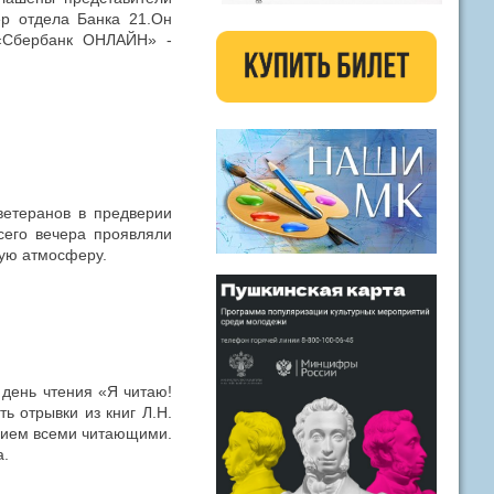
ер отдела Банка 21.Он
 «Сбербанк ОНЛАЙН» -
ветеранов в предверии
сего вечера проявляли
ную атмосферу.
 день чтения «Я читаю!
ь отрывки из книг Л.Н.
твием всеми читающими.
а.