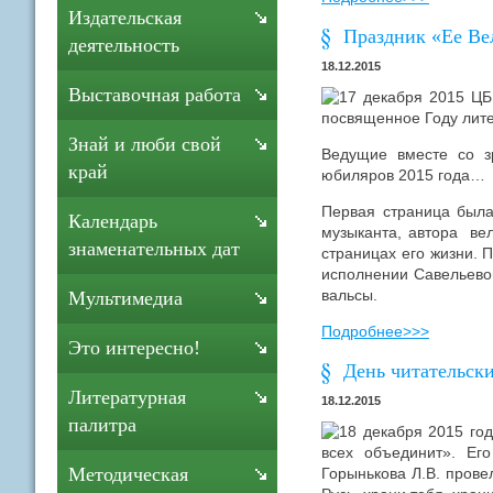
Издательская
Праздник «Ее Ве
деятельность
18.12.2015
Выставочная работа
17 декабря 2015 ЦБ
посвященное Году лите
Знай и люби свой
Ведущие вместе со з
край
юбиляров 2015 года…
Первая страница была
Календарь
музыканта, автора ве
знаменательных дат
страницах его жизни.
исполнении Савельево
вальсы.
Мультимедиа
Подробнее>>>
Это интересно!
День читательск
Литературная
18.12.2015
палитра
18 декабря 2015 год
всех объединит». Ег
Методическая
Горынькова Л.В. прове