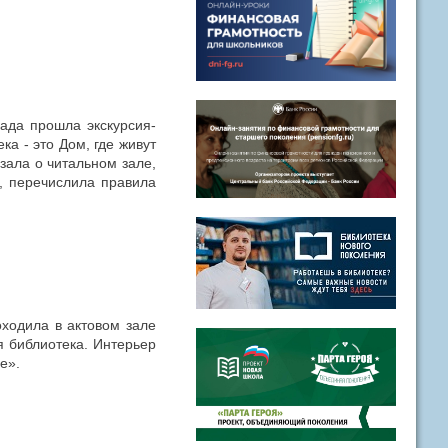
сада прошла экскурсия-
а - это Дом, где живут
азала о читальном зале,
у, перечислила правила
ходила в актовом зале
я библиотека. Интерьер
е».