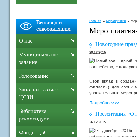
Главная
Мероприятия
Мер
Мероприятия
О нас
Новогодние праз
29.12.2015
Муниципальное
Новый год – яркий, 
задание
волшебства, с подарка
Голосование
Свой вклад в создан
филиал») для своих ч
Заполнить отчет
увлекательные меропр
ЦСЗИ
Подробнее>>>
Библиотека
Презентация «От
рекомендует
26.12.2015
24 декабря 2015г.
Фонды ЦБС
библиотеке состоялас