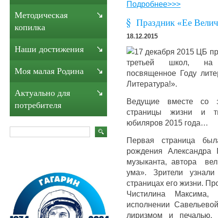
Подробнее>>>
Методическая
Праздник «Ее Велич
копилка
18.12.2015
Наши достижения
17 декабря 2015 ЦБ пр
третьей школ, на 
Моя малая Родина
посвященное Году лите
Литература!».
Актуально для
Ведущие вместе со з
потребителя
страницы жизни и тв
юбиляров 2015 года…
Первая страница был
рождения Александра 
музыканта, автора ве
ума». Зрители узнали
страницах его жизни. П
Чистилина Максима,
исполнении Савельево
лиризмом и печалью. 