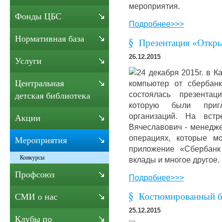
мероприятия.
Фонды ЦБС
Подробнее>>>
Нормативная база
Презентация «Откры
26.12.2015
Услуги
24 декабря 2015г. в 
Центральная
компьютер от сбербан
состоялась презентац
детская библиотека
которую были приг
организаций. На встр
Акции
Вячеславович - менедже
операциях, которые м
Мероприятия
приложение «Сбербанк
Конкурсы
вклады и многое другое.
Профсоюз
Подробнее>>>
Костюмированный б
СМИ о нас
25.12.2015
Клубы по