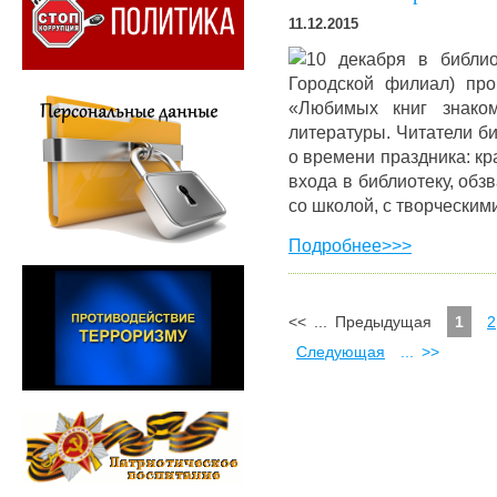
11.12.2015
10 декабря в библи
Городской филиал) про
«Любимых книг знако
литературы. Читатели б
о времени праздника: к
входа в библиотеку, обз
со школой, с творческим
Подробнее>>>
<<
...
Предыдущая
1
2
Следующая
...
>>