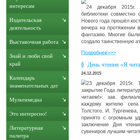
интересам
24 декабря 2015г.
библиотеки совместно 
Издательская
Нового года прошёл кос
вечера на протяжении в
деятельность
фантазию. Многие были 
создало таинственную а
Выставочная работа
Подробнее>>>
Знай и люби свой
край
День чтения «Я чит
24.12.2015
Календарь
23 декабря 2015г. 
знаменательных дат
закрытие Года литерату
читаем!»: зав. филиа
Мультимедиа
каждому жителю села 
Толстого, И. Тургенева
Это интересно!
принято с огромным у
заключение Дня чтени
Литературная
сувениров лучшим читат
палитра