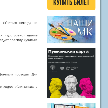
я «Учиться никогда не
ся: «достроено» здание
едует правилу «учиться
филиал) проводит Дни
их садов «Снежинка» и