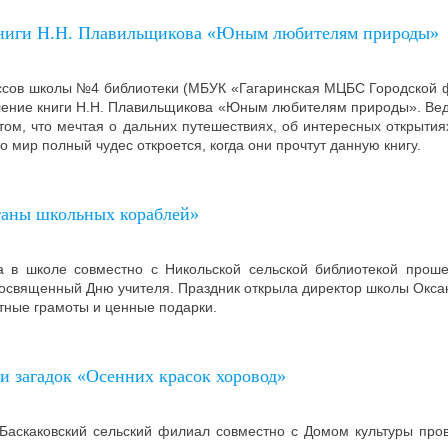
книги Н.Н. Плавильщикова «Юным любителям природы»
ассов школы №4 библиотеки (МБУК «Гагаринская МЦБС Городской ф
ление книги Н.Н. Плавильщикова «Юным любителям природы». Веду
том, что мечтая о дальних путешествиях, об интересных открытия
то мир полный чудес откроется, когда они прочтут данную книгу.
аны школьных кораблей»
а в школе совместно с Никольской сельской библиотекой прош
освященный Дню учителя. Праздник открыла директор школы Окса
тные грамоты и ценные подарки.
и загадок «Осенних красок хоровод»
 Баскаковский сельский филиал совместно с Домом культуры пров