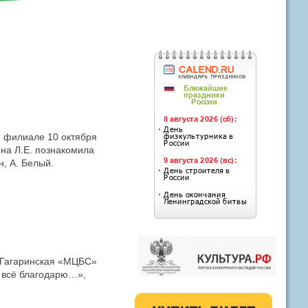
м филиале 10 октября
на Л.Е. познакомила
н, А. Белый.
 «Гагаринская «МЦБС»
а всё благодарю…»,