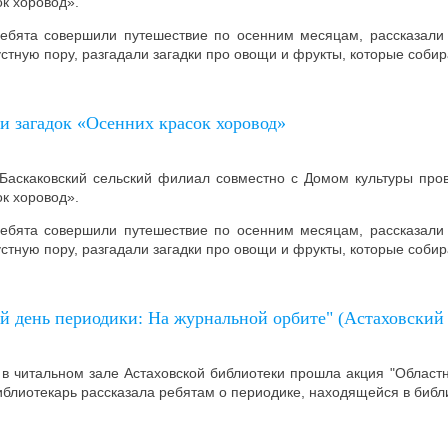
ок хоровод».
ебята совершили путешествие по осенним месяцам, рассказали 
стную пору, разгадали загадки про овощи и фрукты, которые собир
и загадок «Осенних красок хоровод»
 Баскаковский сельский филиал совместно с Домом культуры пров
ок хоровод».
ебята совершили путешествие по осенним месяцам, рассказали 
стную пору, разгадали загадки про овощи и фрукты, которые собир
й день периодики: На журнальной орбите" (Астаховский
 в читальном зале Астаховской библиотеки прошла акция "Област
иблиотекарь рассказала ребятам о периодике, находящейся в библ