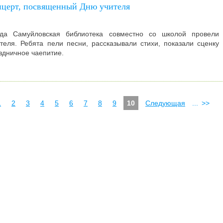
церт, посвященный Дню учителя
да Самуйловская библиотека совместно со школой провели 
теля. Ребята п
ели песни, рассказывали стихи, показали сценку
здничное чаепитие.
1
2
3
4
5
6
7
8
9
10
Следующая
...
>>