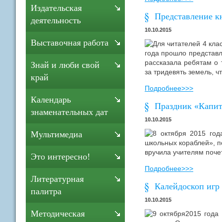
Издательская
Представление 
деятельность
10.10.2015
Выставочная работа
Для читателей 4 кл
года прошло представ
рассказала ребятам о 
Знай и люби свой
за тридевять земель, ч
край
Подробнее>>>
Календарь
Праздник «Капит
знаменательных дат
10.10.2015
8 октября 2015 год
Мультимедиа
школьных кораблей», п
вручила учителям поче
Это интересно!
Подробнее>>>
Литературная
Калейдоскоп игр 
палитра
10.10.2015
Методическая
9 октября2015 года