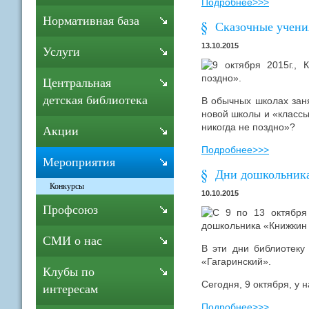
Подробнее>>>
Нормативная база
Сказочные учени
13.10.2015
Услуги
9 октября 2015г., 
поздно».
Центральная
детская библиотека
В обычных школах заня
новой школы и «классы
никогда не поздно»?
Акции
Подробнее>>>
Мероприятия
Дни дошкольника
Конкурсы
10.10.2015
Профсоюз
С 9 по 13 октября
дошкольника «Книжкин 
СМИ о нас
В эти дни библиотеку
«Гагаринский».
Клубы по
Сегодня, 9 октября, у н
интересам
Подробнее>>>