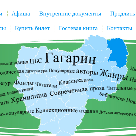
и
Афиша
Внутренние документы
Продлить
сы
Купить билет
Гостевая книга
Контакты