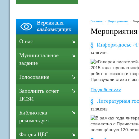
Главная
Мероприятия
Мер
Мероприятия
О нас
Информ-досье «Г
14.10.2015
Муниципальное
«Галерея писателей-
задание
2015 года прошло инфо
ребят с жизнью и творч
Голосование
Прозвучали стихи в ис
Подробнее>>>
Заполнить отчет
ЦСЗИ
Литературная го
13.10.2015
Библиотека
В рамках года литер
рекомендует
совместно с Пречистен
посвящённую 120-летию
Фонды ЦБС