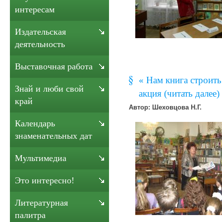
интересам
Издательская
деятельность
Выставочная работа
« Нам книга строить
Знай и люби свой
акция (читать далее)
край
Автор: Шеховцова Н.Г.
Календарь
знаменательных дат
Мультимедиа
Это интересно!
Литературная
палитра