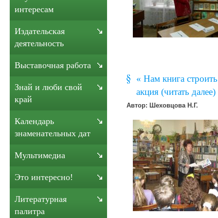
интересам
Издательская
деятельность
Выставочная работа
« Нам книга строить
Знай и люби свой
акция (читать далее)
край
Автор: Шеховцова Н.Г.
Календарь
знаменательных дат
Мультимедиа
Это интересно!
Литературная
палитра