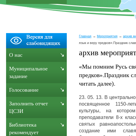
Главная
Мероприятия
архив м
язык и веру предков».Праздник слав
архив мероприят
О нас
«Мы помним Русь свя
Муниципальное
предков».Праздник с
задание
читать далее).
Голосование
23. 05. 13. В централь
Заполнить отчет
посвященное 1150-ле
культуры, на котор
ЦСЗИ
преподаватели 8-х кла
святых равноапосто
Библиотека
создание ими слав
рекомендует