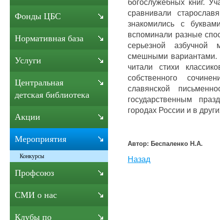
богослужебных книг. Уч
сравнивали старослав
Фонды ЦБС
знакомились с буквам
вспоминали разные спос
Нормативная база
серьезной азбучной 
смешными вариантами. 
Услуги
читали стихи классик
собственного сочине
Центральная
славянской письменно
детская библиотека
государственным праз
городах России и в други
Акции
Мероприятия
Автор: Беспаленко Н.А.
Конкурсы
Назад
Профсоюз
СМИ о нас
Клубы по