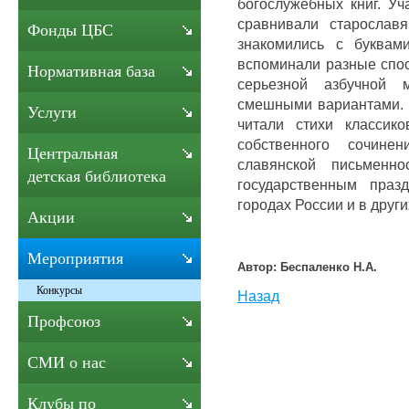
богослужебных книг. Уч
сравнивали старослав
Фонды ЦБС
знакомились с буквам
вспоминали разные спос
Нормативная база
серьезной азбучной 
смешными вариантами. 
Услуги
читали стихи классик
собственного сочине
Центральная
славянской письменно
детская библиотека
государственным праз
городах России и в други
Акции
Мероприятия
Автор: Беспаленко Н.А.
Конкурсы
Назад
Профсоюз
СМИ о нас
Клубы по