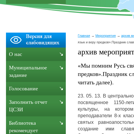
Главная
Мероприятия
архив м
язык и веру предков».Праздник слав
архив мероприят
О нас
«Мы помним Русь свя
Муниципальное
предков».Праздник с
задание
читать далее).
Голосование
23. 05. 13. В централь
Заполнить отчет
посвященное 1150-ле
культуры, на котор
ЦСЗИ
преподаватели 8-х кла
святых равноапосто
Библиотека
создание ими слав
рекомендует