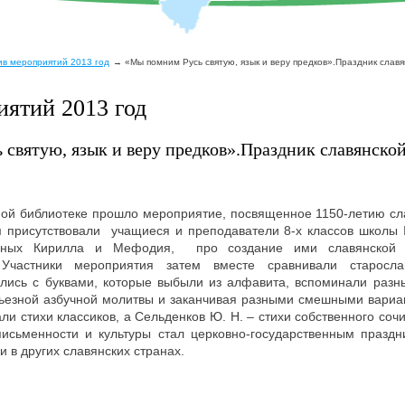
ив мероприятий 2013 год
«Мы помним Русь святую, язык и веру предков».Праздник славя
иятий 2013 год
святую, язык и веру предков».Праздник славянско
ьной библиотеке прошло мероприятие, посвященное 1150-летию с
ом присутствовали учащиеся и преподаватели 8-х классов школы 
льных Кирилла и Мефодия, про создание ими славянской
. Участники мероприятия затем вместе сравнивали старос
лись с буквами, которые выбыли из алфавита, вспоминали разн
ерьезной азбучной молитвы и заканчивая разными смешными вариа
ли стихи классиков, а Сельденков Ю. Н. – стихи собственного соч
письменности и культуры стал церковно-государственным праздн
и в других славянских странах.