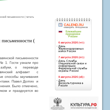
нской письменности ( читать
й письменности (
лавянской письменности
№ 1. Гости узнали про
 азбуки, о переводе
лавянский алфавит с
ые способы заучивания
нтами. Павел Долгих и
инения. Было отмечено,
иком и празднуется во