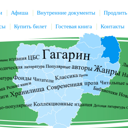
и
Афиша
Внутренние документы
Продлить
сы
Купить билет
Гостевая книга
Контакты