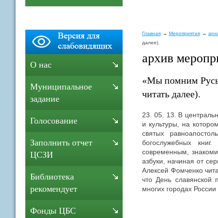
Главная
Мероприятия
арх
далее).
архив меропр
О нас
«Мы помним Русь 
Муниципальное
читать далее).
задание
23. 05. 13. В централ
Голосование
и культуры, на котор
святых равноапосто
Заполнить отчет
богослужебных книг
современным, знакоми
ЦСЗИ
азбуки, начиная от с
Алексей Фомченко чита
Библиотека
что День славянской 
рекомендует
многих городах России 
Фонды ЦБС