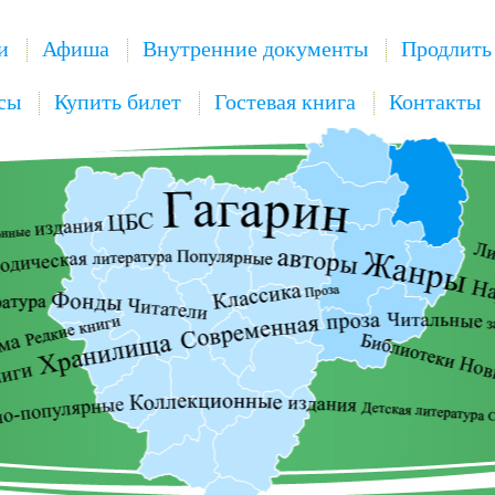
и
Афиша
Внутренние документы
Продлить
сы
Купить билет
Гостевая книга
Контакты