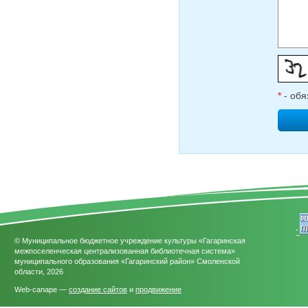
*
- обя
'
© Муниципальное бюджетное учреждение культуры «Гагаринская
межпоселенческая централизованная библиотечная система»
муниципального образования «Гагаринский район» Смоленской
области, 2026
Web-canape —
создание сайтов
и
продвижение