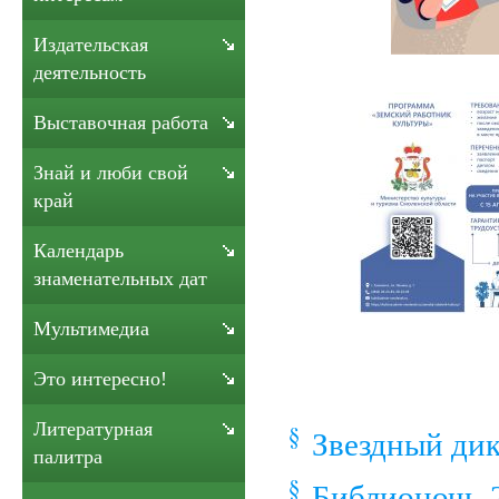
Издательская
деятельность
Выставочная работа
Знай и люби свой
край
Календарь
знаменательных дат
Мультимедиа
Это интересно!
Литературная
Звездный ди
палитра
Библионочь-2