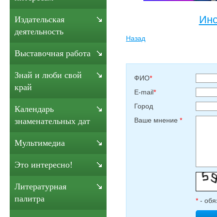
Инс
Издательская
деятельность
Назад
Выставочная работа
Знай и люби свой
ФИО
*
край
E-mail
*
Город
Календарь
Ваше мнение
*
знаменательных дат
Мультимедиа
Это интересно!
Литературная
палитра
*
- обя