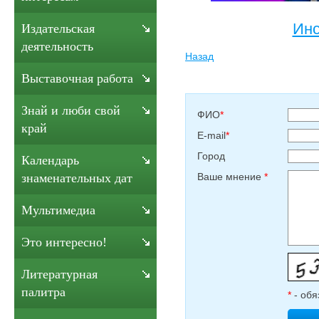
Инс
Издательская
деятельность
Назад
Выставочная работа
Знай и люби свой
ФИО
*
край
E-mail
*
Город
Календарь
Ваше мнение
*
знаменательных дат
Мультимедиа
Это интересно!
Литературная
палитра
*
- обя