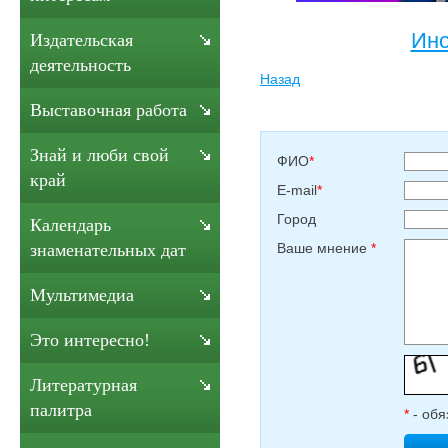
Инс
Издательская
деятельность
Назад
Выставочная работа
Знай и люби свой
ФИО
*
край
E-mail
*
Город
Календарь
Ваше мнение
*
знаменательных дат
Мультимедиа
Это интересно!
Литературная
палитра
*
- обя