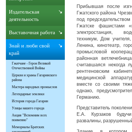
Прибывшая после изгн
Издательская
Гжатского района Чрезв
деятельность
под председательством 
Гжатске фашистами «
электростанция, вод
Выставочная работа
техникум, Дом учителя,
Ленина, кинотеатр, гор
Знай и люби свой
промысловой кооперац
край
районная ветлечебница
Гжатчане - Герои Великой
считавшаяся некогда л
Отечественной Войны
рентгеновским кабинет
Церкви и храмы Гагаринского
медицинской аппарат
района
вместе со своими тяж
Мастера народных промыслов
однако, предусмотрит
Легендарные земляки
Германию.
История города Гагарин
Представитель поколени
Улицы нашего города
Е.А. Курзаков будуч
Акция "Вспомним всех
развалины, разрушенны
поименно"
Мемориалы Братских
Здание, в котором 
захоронений