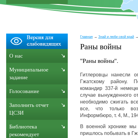
Главная
Знай и люби свой край
Раны войны
О нас
"Раны войны".
Муниципальное
Гитлеровцы нанесли о
задание
Гжатскому району. П
командир 337-й немецк
Голосование
случае вынужденного о
необходимо сжигать вс
Заполнить отчет
все, что только воз
ЦСЗИ
Информбюро, т. 4, М., 1944
В военной хронике мы
Библиотека
пришлось побывать в Гж
рекомендует