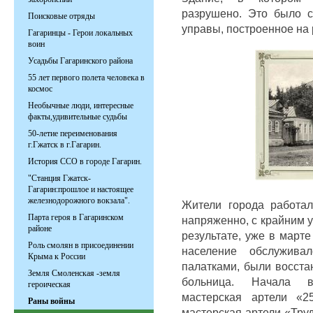
разрушено. Это было 
Поисковые отряды
управы, построенное на 
Гагаринцы - Герои локальных
воин
Усадьбы Гагаринского района
55 лет первого полета человека в
космос
Необычные люди, интересные
факты,удивительные судьбы
50-летие переименования
г.Гжатск в г.Гагарин.
История ССО в городе Гагарин.
"Станция Гжатск-
Гагарин:прошлое и настоящее
железнодорожного вокзала".
Жители города работал
Парта героя в Гагаринском
напряженно, с крайним 
районе
результате, уже в март
Роль смолян в присоединении
население обслужива
Крыма к России
палатками, были восста
Земля Смоленская -земля
больница. Начала в
героическая
мастерская артели «2
Раны войны
мастерская артели «Тру