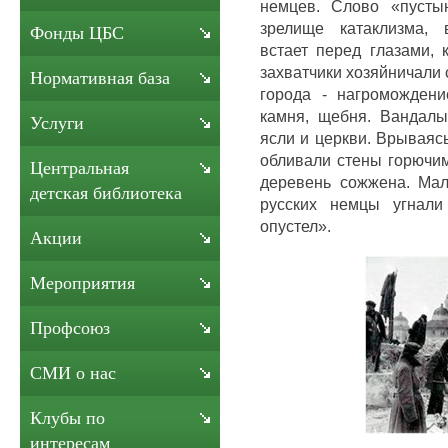
немцев. Слово «пусты
зрелище катаклизма, 
Фонды ЦБС
встает перед глазами, 
захватчики хозяйничали
Нормативная база
города - нагромождени
камня, щебня. Вандалы
Услуги
ясли и церкви. Врываяс
обливали стены горючим
Центральная
деревень сожжена. Мал
детская библиотека
русских немцы угнали
опустел».
Акции
Мероприятия
Профсоюз
СМИ о нас
Клубы по
интересам