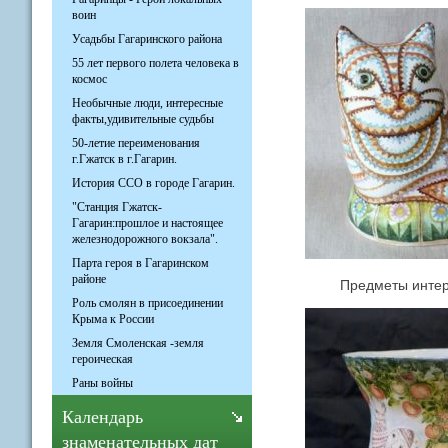
воин
Усадьбы Гагаринского района
55 лет первого полета человека в
космос
Необычные люди, интересные
факты,удивительные судьбы
50-летие переименования
г.Гжатск в г.Гагарин.
История ССО в городе Гагарин.
"Станция Гжатск-
Гагарин:прошлое и настоящее
железнодорожного вокзала".
Парта героя в Гагаринском
районе
Предметы интерье
Роль смолян в присоединении
Крыма к России
Земля Смоленская -земля
героическая
Раны войны
Календарь
знаменательных дат