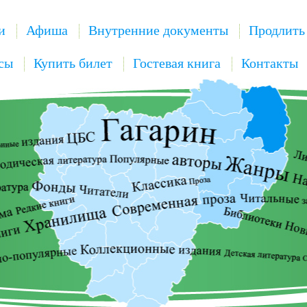
и
Афиша
Внутренние документы
Продлить
сы
Купить билет
Гостевая книга
Контакты