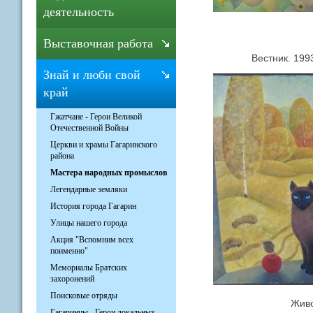
деятельность
Выставочная работа
Вестник. 1993 г
Знай и люби свой
край
Гжатчане - Герои Великой
Отечественной Войны
Церкви и храмы Гагаринского
района
Мастера народных промыслов
Легендарные земляки
История города Гагарин
Улицы нашего города
Акция "Вспомним всех
поименно"
Мемориалы Братских
захоронений
Поисковые отряды
Живопи
Гагаринцы - Герои локальных