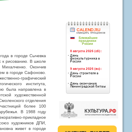
года в городе Сычевка
с к рисованию. В школе
 Михалченко. Окончив
ем в городе Сафоново.
жественно-графический
огического института,
ию была направлена в
тской художественной
 Смоленского отделения
участницей более 100
арубежья. В 1988 году
екоративно-прикладное
 союз художников ДПИ,
новна живет в городе