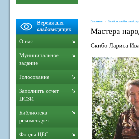
Главная
Знай и люби свой к
Мастера нар
О нас
Скибо Лариса Ива
Муниципальное
задание
Голосование
Заполнить отчет
ЦСЗИ
Библиотека
рекомендует
Фонды ЦБС