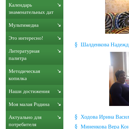
Календарь
знаменательных дат
Мультимедиа
Это интересно!
Шалденкова Надежд
Литературная
палитра
Методическая
копилка
Наши достижения
Моя малая Родина
Ходова Ирина Васил
Актуально для
потребителя
Миненкова Вера Кон