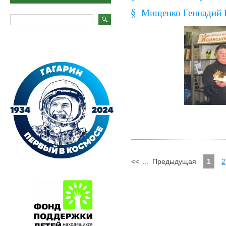
Мищенко Геннадий 
<<
...
Предыдущая
1
2