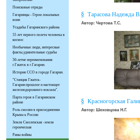
Поисковые отряды
Тарасова Надежда 
Гагаринцы - Герои локальных
воин
Автор: Чертова Т.С.
Усадьбы Гагаринского района
55 лет первого полета человека в
космос
Необычные люди, интересные
факты,удивительные судьбы
50-летие переименования
г.Гжатск в г.Гагарин.
История ССО в городе Гагарин.
"Станция Гжатск-
Гагарин:прошлое и настоящее
железнодорожного вокзала".
Парта героя в Гагаринском
Красногорская Гали
районе
Роль смолян в присоединении
Автор: Шеховцова Н.Г.
Крыма к России
Земля Смоленская -земля
героическая
Раны войны