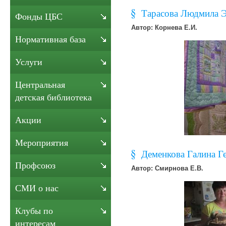
Тарасова Людмила Э
Фонды ЦБС
Автор: Корнева Е.И.
Нормативная база
Услуги
Центральная
детская библиотека
Акции
Мероприятия
Деменкова Галина Г
Профсоюз
Автор: Смирнова Е.В.
СМИ о нас
Клубы по
интересам