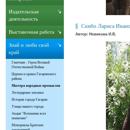
Издательская
деятельность
Скибо Лариса Ивано
Выставочная работа
Автор: Новикова И.В.
Знай и люби свой
край
Гжатчане - Герои Великой
Отечественной Войны
Церкви и храмы Гагаринского
района
Мастера народных промыслов
Легендарные земляки
История города Гагарин
Улицы нашего города
Акция "Вспомним всех
поименно"
Мемориалы Братских
захоронений