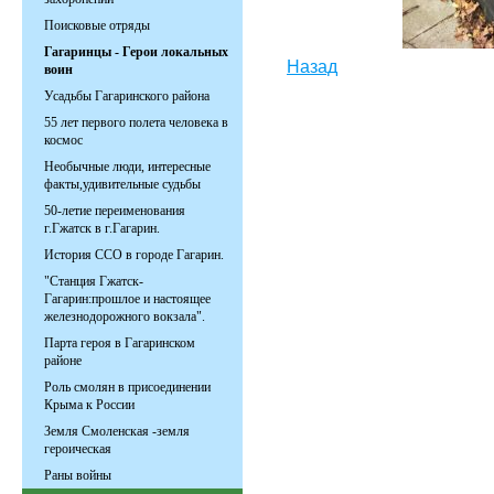
Поисковые отряды
Гагаринцы - Герои локальных
Назад
воин
Усадьбы Гагаринского района
55 лет первого полета человека в
космос
Необычные люди, интересные
факты,удивительные судьбы
50-летие переименования
г.Гжатск в г.Гагарин.
История ССО в городе Гагарин.
"Станция Гжатск-
Гагарин:прошлое и настоящее
железнодорожного вокзала".
Парта героя в Гагаринском
районе
Роль смолян в присоединении
Крыма к России
Земля Смоленская -земля
героическая
Раны войны