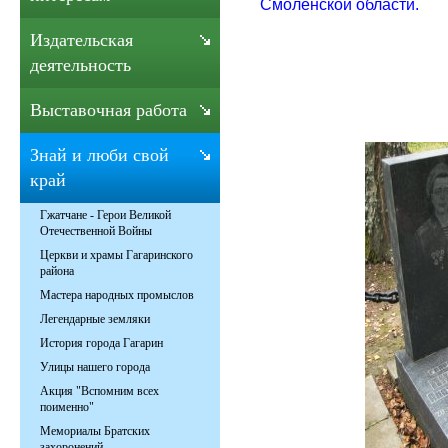
Смоленской области.
Издательская
деятельность
Выставочная работа
Знай и люби свой
край
Гжатчане - Герои Великой
Отечественной Войны
Церкви и храмы Гагаринского
района
Мастера народных промыслов
Легендарные земляки
История города Гагарин
Улицы нашего города
Акция "Вспомним всех
поименно"
Мемориалы Братских
захоронений