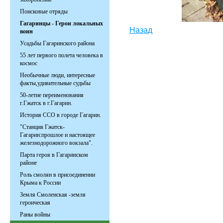
Поисковые отряды
Гагаринцы - Герои локальных
Назад
воин
Усадьбы Гагаринского района
55 лет первого полета человека в
космос
Необычные люди, интересные
факты,удивительные судьбы
50-летие переименования
г.Гжатск в г.Гагарин.
История ССО в городе Гагарин.
"Станция Гжатск-
Гагарин:прошлое и настоящее
железнодорожного вокзала".
Парта героя в Гагаринском
районе
Роль смолян в присоединении
Крыма к России
Земля Смоленская -земля
героическая
Раны войны