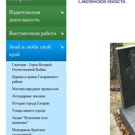
Смоленской области.
Издательская
деятельность
Выставочная работа
Знай и люби свой
край
Гжатчане - Герои Великой
Отечественной Войны
Церкви и храмы Гагаринского
района
Мастера народных промыслов
Легендарные земляки
История города Гагарин
Улицы нашего города
Акция "Вспомним всех
поименно"
Мемориалы Братских
захоронений