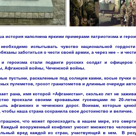
а история наполнена яркими примерами патриотизма и герои
необходимо испытывать чувство национальной гордости
язаны заботиться о чести своей армии, а через нее – и чест
 и героизма стали подвиги русских солдат и офицеров 
, Афганской войны, Чеченской войны.
ые пустыни, раскаленные под солнцем камни, косые пучки ог
ных пулеметов, грохот гранатометов и длинные очереди авт
вает рана, имя которой «Афганистан», сколько лет не зажива
стно проехали своими кровавыми гусеницами по 20-летн
ль афганских и чеченских дорог. Воинам, которые цено
, чтобы наша страна сохранила свое достоинство и величие.
трашное, что может происходить в нашем мире, это смерт
 Каждый вооруженный конфликт уносит множество человече
льный вред каждой из стран, участвующей в нем. В резу