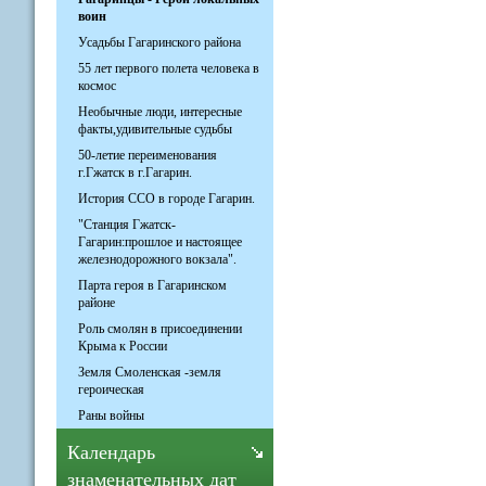
воин
Усадьбы Гагаринского района
55 лет первого полета человека в
космос
Необычные люди, интересные
факты,удивительные судьбы
50-летие переименования
г.Гжатск в г.Гагарин.
История ССО в городе Гагарин.
"Станция Гжатск-
Гагарин:прошлое и настоящее
железнодорожного вокзала".
Парта героя в Гагаринском
районе
Роль смолян в присоединении
Крыма к России
Земля Смоленская -земля
героическая
Раны войны
Календарь
знаменательных дат