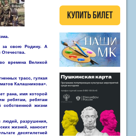
зма.
 за свою Родину. А
и Отечества.
во времена Великой
ненных трасс, гулкая
оматов Калашникова».
ет рана, имя которой
им ребятам, ребятам
й собственной жизни
и людей, разрушения,
ских жизней, наносит
льтате десятилетней