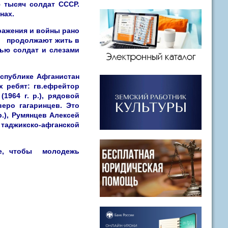
 тысяч солдат СССР.
нах.
ражения и войны рано
ны продолжают жить в
ью солдат и слезами
еспублике Афганистан
 ребят: гв.ефрейтор
1964 г. р.), рядовой
веро гагаринцев. Это
р.), Румянцев Алексей
а таджикско-афганской
ое, чтобы молодежь