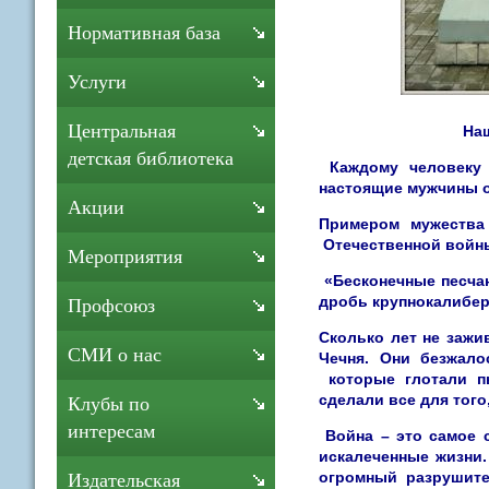
Нормативная база
Услуги
Центральная
Наш
детская библиотека
Каждому человеку 
настоящие мужчины об
Акции
Примером мужества
Отечественной войны
Мероприятия
«Бесконечные песчан
дробь крупнокалибер
Профсоюз
Сколько лет не зажи
СМИ о нас
Чечня. Они безжало
которые глотали пы
сделали все для того
Клубы по
интересам
Война – это самое с
искалеченные жизни.
огромный разрушите
Издательская