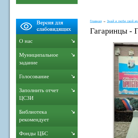
Главная
Знай и люби свой к
Гагаринцы - 
О нас
Муниципальное
задание
Голосование
Заполнить отчет
ЦСЗИ
Библиотека
рекомендует
Фонды ЦБС