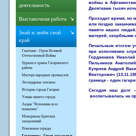
войны в Афганистан
деятельность
Десятками тысяч исч
Проходит время, но 
Выставочная работа
или поздно заканчив
памяти наших людей
Знай и люби свой
матерей, скорбными 
край
Печальным итогом уч
Гжатчане - Герои Великой
при исполнении слу
Отечественной Войны
Гордиенков Николай 
Пильников Анатолий 
Церкви и храмы Гагаринского
района
Купреев Андрей Васил
Викторович (13.11.19
Мастера народных промыслов
границе - один гагари
Легендарные земляки
История города Гагарин
Сегодня наш долг 
воспитывалась на пр
Улицы нашего города
Акция "Вспомним всех
поименно"
Мемориалы Братских
захоронений
Поисковые отряды
Гагаринцы - Герои локальных