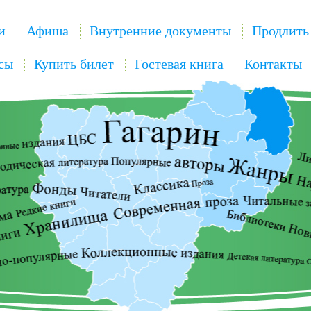
и
Афиша
Внутренние документы
Продлить
сы
Купить билет
Гостевая книга
Контакты